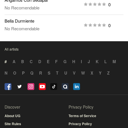
0
No Recomendable
Bella Durmiente
0
No Recomendable
All artists
#
A
B
C
D
E
F
G
H
I
J
K
L
M
N
O
P
Q
R
S
T
U
V
W
X
Y
Z
Discover
Privacy Policy
About UG
Terms of Service
Site Rules
Privacy Policy