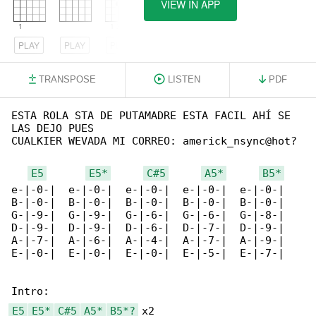
VIEW IN APP
PLAY
PLAY
PLAY
TRANSPOSE
LISTEN
PDF
ESTA ROLA STA DE PUTAMADRE ESTA FACIL AHÍ SE 

LAS DEJO PUES

CUALKIER WEVADA MI CORREO: americk_nsync@hot?

E5
E5*
C#5
A5*
B5*
e-|-0-|  e-|-0-|  e-|-0-|  e-|-0-|  e-|-0-|

B-|-0-|  B-|-0-|  B-|-0-|  B-|-0-|  B-|-0-|

G-|-9-|  G-|-9-|  G-|-6-|  G-|-6-|  G-|-8-|

D-|-9-|  D-|-9-|  D-|-6-|  D-|-7-|  D-|-9-|

A-|-7-|  A-|-6-|  A-|-4-|  A-|-7-|  A-|-9-|

E-|-0-|  E-|-0-|  E-|-0-|  E-|-5-|  E-|-7-|

E5
E5*
C#5
A5*
B5*?
 x2
