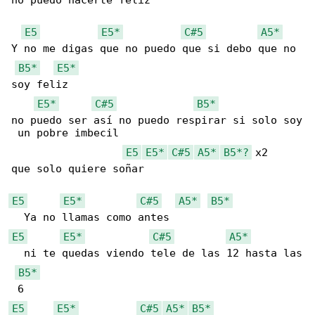
no puedo hacerte feliz

E5
E5*
C#5
A5*
Y no me digas que no puedo que si debo que no 

B5*
E5*
soy feliz

E5*
C#5
B5*
no puedo ser así no puedo respirar si solo soy

 un pobre imbecil

E5
E5*
C#5
A5*
B5*?
 x2

que solo quiere soñar

E5
E5*
C#5
A5*
B5*
E5
E5*
C#5
A5*
  ni te quedas viendo tele de las 12 hasta las

B5*
E5
E5*
C#5
A5*
B5*