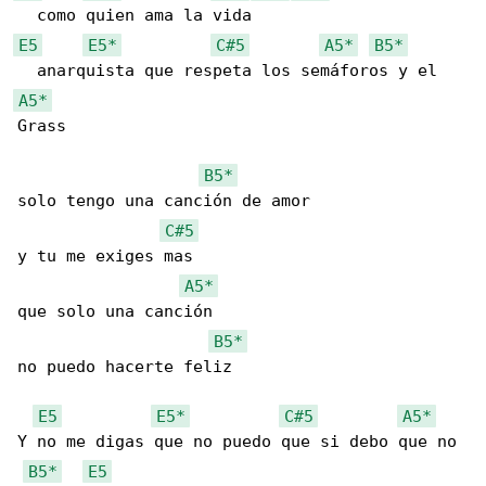
E5
E5*
C#5
A5*
B5*
A5*
Grass

B5*
solo tengo una canción de amor

C#5
y tu me exiges mas

A5*
que solo una canción

B5*
no puedo hacerte feliz

E5
E5*
C#5
A5*
Y no me digas que no puedo que si debo que no 

B5*
E5