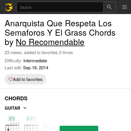
Anarquista Que Respeta Los
Semaforos Y El Grass Chords
by
No Recomendable
23 views, added to favorites 0 times
Difficulty:
Intermediate
Last edit:
Sep 18, 2014
Add to favorites
CHORDS
GUITAR
E5
E5*
C#5