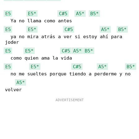
E5
E5*
C#5
A5*
B5*
E5
E5*
C#5
A5*
B5*
  ya no mira atrás a ver si estoy ahí para 

E5
E5*
C#5
A5*
B5*
E5
E5*
C#5
A5*
B5*
  no me sueltes porque tiendo a perderme y no 

A5*