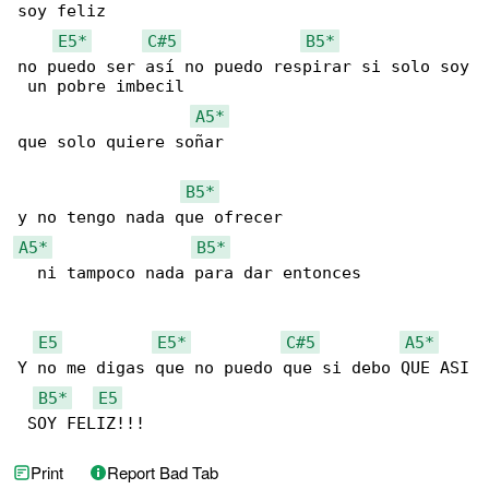
soy feliz

E5*
C#5
B5*
no puedo ser así no puedo respirar si solo soy

 un pobre imbecil

A5*
que solo quiere soñar

B5*
A5*
B5*
  ni tampoco nada para dar entonces

E5
E5*
C#5
A5*
Y no me digas que no puedo que si debo QUE ASI

B5*
E5
 SOY FELIZ!!!
Print
Report Bad Tab