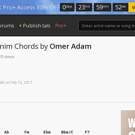
0
:
23
:
59
:
51
:
Pro+ Access 80% OFF
days
hrs
min
sec
G
orums
Publish tab
Pro+
+
anim
Chords
by
Omer Adam
175 times
dit
on
Feb
12,
2017
W
Ab
Fm
Ebm
Bbm/C
F7