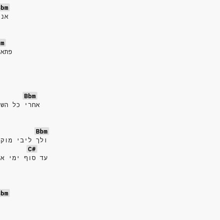
Bbm
אני
bm
פתאו
Bbm
אחרי כל השנ
Bbm
ולך ליבי מוקי
C#
עד סוף ימי את
Bbm