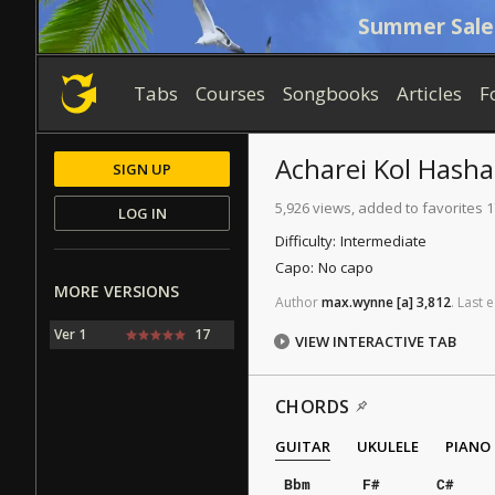
Summer Sale
Tabs
Courses
Songbooks
Articles
F
Acharei Kol Hash
SIGN UP
5,926 views, added to favorites 
LOG IN
Difficulty:
Intermediate
Capo:
No capo
MORE VERSIONS
Author
max.wynne
[a]
3,812
.
Last
e
Ver 1
17
VIEW INTERACTIVE TAB
CHORDS
GUITAR
UKULELE
PIANO
Bbm
F#
C#