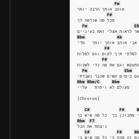
Fm
אוהב אותך הרבה יותר
F#
מכל מה שנדמה לך
Fm
E
ר לראות אצלי זאת בעיניים
Bbm
Ab
אני אוהב אותך יותר   מדי
F#
למדתי איך לקום וגם לסלוח
F#
תעקש וגם את מה כדי לשכוח
Fm
Ebm
ם בימים קשים שכבר נשברתי
Bbm
Bbm/C
Bbm
[Chrorus]
C#
F#
 מתבונן בך  כל מה שיש בך
Bbm
F7
ניצחת את הכל     
C#
F#
B
ם זה מכה בי כל מה שיש בי