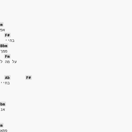
bm
אפש
F#
בחיי   
Bbm
ממך 
Fm
על מה לה
ג
Ab
F#
בחיי    מעולם לא ויתרת   עליי  
Bbm
אני
bm
פתאו