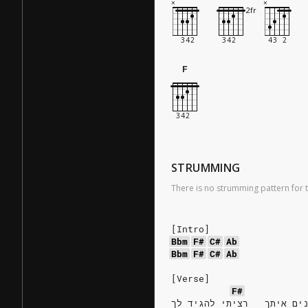
F
STRUMMING
There is no strumming pattern for t
[Intro]
Bbm
F#
C#
Ab
Bbm
F#
C#
Ab
[Verse]
F#
ים איתך   רציתי להגיד לך