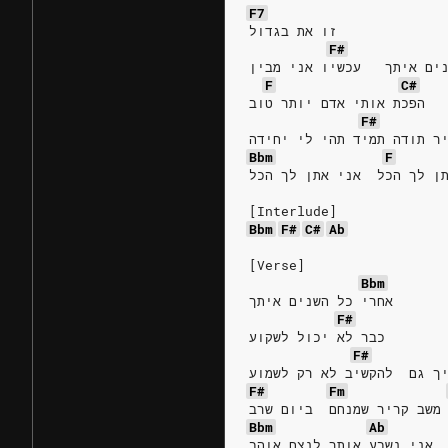
F7
זו את בגדול
F#
ים איתך   עכשיו אני מבין
F
C#
הפכת אותי אדם יותר טוב
F#
ר תודה תמיד תהי לי יחידה
Bbm
F
ן לך הכל  אני אתן לך הכל
[Interlude]
Bbm
F#
C#
Ab
[Verse]
Bbm
אחרי כל השנים איתך
F#
כבר לא יכול לשקוע
F#
ך גם  להקשיב לא רק לשמוע
F#
Fm
משב קריר שמנחם  ביום שרב
Bbm
Ab
אני נשבע אותך לנצח אוהב