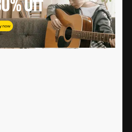
80%
Off
y now