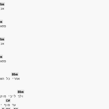
Bbm
אני
bm
פתאו
Bbm
אני
bm
פתאו
Bbm
אחרי כל השנ
Bbm
ולך ליבי מוקי
C#
עד סוף ימ