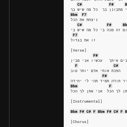
C#
F#
 מתבונן בך  כל מה שיש בך
Bbm
F7
ניצחת את הכל     
C#
F#
B
ם זה מכה בי כל מה שיש בי
F7
זו את בגדול
[Verse]
F#
ים איתך   עכשיו אני מבין
F
C#
הפכת אותי אדם יותר טוב
F#
ר תודה תמיד תהי לי יחידה
Bbm
F
ן לך הכל  אני אתן לך הכל
[Instrumental]
Bbm
F#
C#
F
Bbm
F#
C#
F
[Chorus]