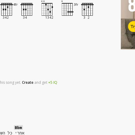
Tr
his song yet.
Create
and
get
+5
IQ
Bbm
אחרי כל השנ