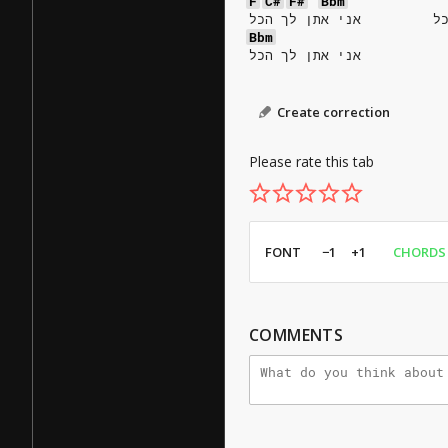
F
C#
F#
Bbm
Bbm
אני אתן לך הכל
Create correction
Please rate this tab
FONT
−1
+1
CHORDS
COMMENTS