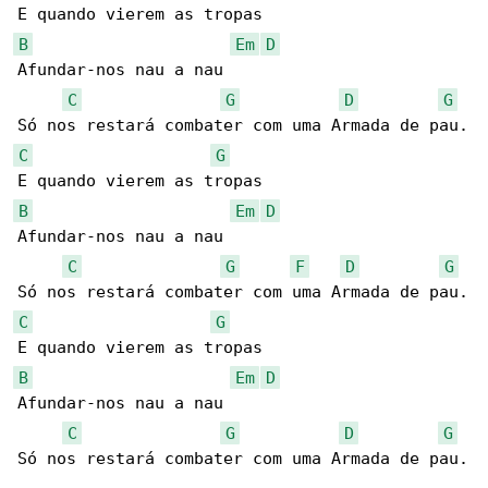
B
Em
D
Afundar-nos nau a nau

C
G
D
G
C
G
B
Em
D
Afundar-nos nau a nau

C
G
F
D
G
C
G
B
Em
D
Afundar-nos nau a nau

C
G
D
G
Só nos restará combater com uma Armada de pau.