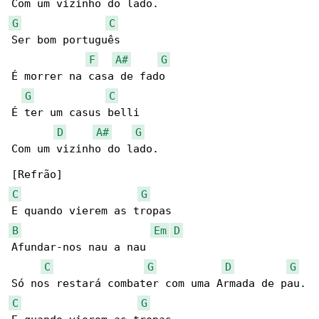
G
C
Ser bom português

F
A#
G
É morrer na casa de fado

G
C
É ter um casus belli

D
A#
G
Com um vizinho do lado.

C
G
B
Em
D
Afundar-nos nau a nau

C
G
D
G
C
G