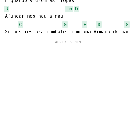
B
Em
D
Afundar-nos nau a nau

C
G
F
D
G