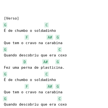
G
C
É de chumbo o soldadinho

F
A#
G
G
C
Quando descobriu que era coxo

D
A#
G
G
C
É de chumbo o soldadinho

F
A#
G
G
C
Quando descobriu que era coxo
