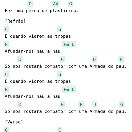
D
A#
G
Fez uma perna de plasticina.

C
G
B
Em
D
Afundar-nos nau a nau

C
G
D
G
C
G
B
Em
D
Afundar-nos nau a nau

C
G
F
D
G
Só nos restará combater com uma Armada de pau.

G
C