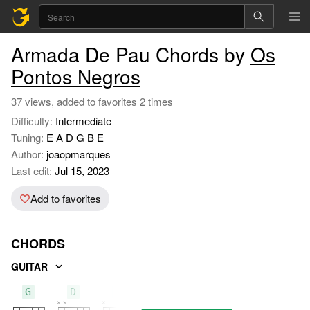
Armada De Pau Chords by
Os
Pontos Negros
37 views, added to favorites 2 times
Difficulty:
Intermediate
Tuning:
E A D G B E
Author:
joaopmarques
Last edit:
Jul 15, 2023
Add to favorites
CHORDS
GUITAR
G
D
C