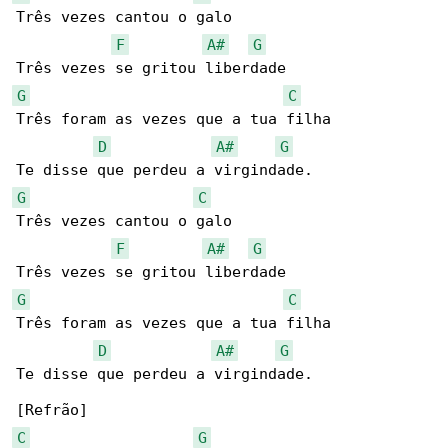
Três vezes cantou o galo

F
A#
G
G
C
Três foram as vezes que a tua filha

D
A#
G
G
C
Três vezes cantou o galo

F
A#
G
G
C
Três foram as vezes que a tua filha

D
A#
G
Te disse que perdeu a virgindade.

C
G