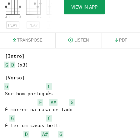
VIEW IN APP
PLAY
PLAY
PLAY
TRANSPOSE
LISTEN
PDF
G
D
 (x3)

G
C
Ser bom português

F
A#
G
É morrer na casa de fado

G
C
É ter um casus belli

D
A#
G