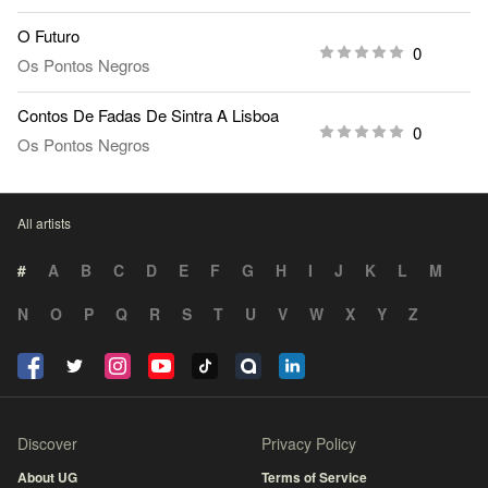
O Futuro
0
Os Pontos Negros
Contos De Fadas De Sintra A Lisboa
0
Os Pontos Negros
All artists
#
A
B
C
D
E
F
G
H
I
J
K
L
M
N
O
P
Q
R
S
T
U
V
W
X
Y
Z
Discover
Privacy Policy
About UG
Terms of Service