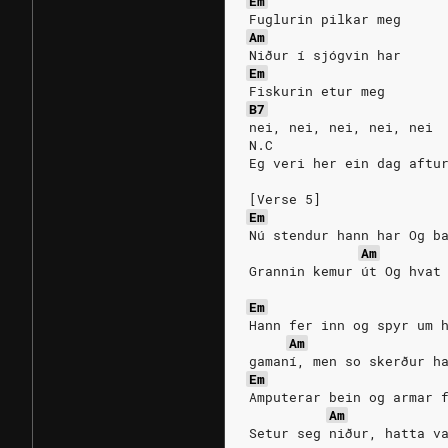
Em
Fuglurin pilkar meg
Am
Niður í sjógvin har
Em
Fiskurin etur meg
B7
nei, nei, nei, nei, nei
N.C
Eg veri her ein dag aftu
[Verse 5]
Em
Nú stendur hann har Og b
Am
Grannin kemur út Og hvat
Em
Hann fer inn og spyr um 
Am
gamaní, men so skerður h
Em
Amputerar bein og armar 
Am
Setur seg niður, hatta v