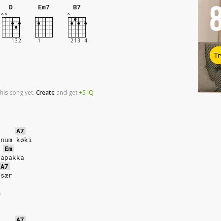
D
Em7
B7
Tr
his song yet.
Create
and
get
+5
IQ
A7
ínum køki
Em
kapakka
A7
 sær
m
A7