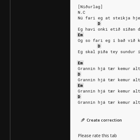
[Niðurlag]
N.C
Nú fari eg at steikja hj
D
Eg havi onki etið síðan 
Em
Og so fari eg í bað við 
D
Eg skal piða tey sundur 
Em
Grannin hjá tær kemur al
D
Grannin hjá tær kemur al
Em
Grannin hjá tær kemur al
D
Grannin hjá tær kemur al
Create correction
Please rate this tab