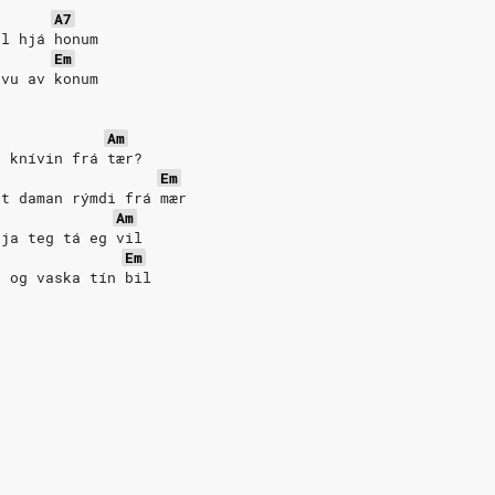
A7
il hjá honum
Em
gvu av konum
Am
a knívin frá tær?
Em
at daman rýmdi frá mær
Am
tja teg tá eg vil
Em
n og vaska tín bil