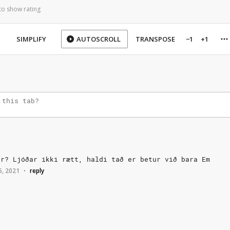
to show rating
SIMPLIFY
AUTOSCROLL
TRANSPOSE
−1
+1
ur?
Ljóðar
ikki
rætt,
haldi
tað
er
betur
við
bara
Em
5, 2021
reply
•