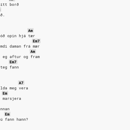
mítt borð
m
rð.
Am
tóð opin hjá tær
Em7
ýmdi daman frá mær
Am
k eg aftur og fram
Em7
 teg fann
A7
alda meg vera
Em
t marsjera
annan
Em
tú fann hann?