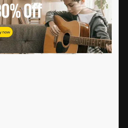
80%
Off
y now