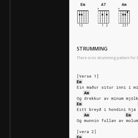
Em
A7
Am
STRUMMING
There is no strumming pattern for t
[Verse 1]
Em
Ein maður situr inni í m
Am
Og drekkur av mínum mjól
Em
Eitt breyð í hondini hjá
Am
Em
Og munnin fullan av molu
[vera 2]
Em