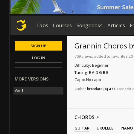
Summer Sale
Tabs
Courses
Songbooks
Articles
F
Grannin
Chords
b
SIGN UP
709 views, added to favorites 20
LOG IN
Difficulty:
Beginner
Tuning:
E A D G B E
MORE VERSIONS
Capo:
No capo
Author
brandar1
[a]
477
.
Last
edit
Ver 1
CHORDS
GUITAR
UKULELE
PIANO