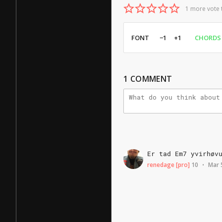
1 more vote 
FONT
−1
+1
CHORDS
1
COMMENT
Er
tad
Em7
yvirhøv
renedage
[pro]
10
Mar 
•