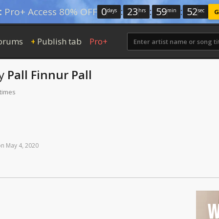
0
:
23
:
59
:
51
:
Pro+ Access 80% OFF
days
hrs
min
sec
G
orums
Publish tab
Pro+
+
y
Pall Finnur Pall
 times
on
May
4,
2020
W