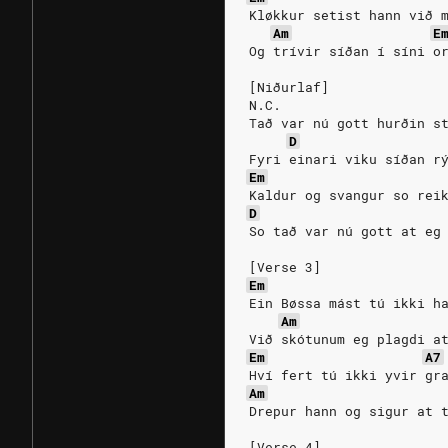
Kløkkur setist hann við 
Am
E
Og trívir síðan í síni o
[Niðurlaf]
N.C.
Tað var nú gott hurðin s
D
Fyri einari viku síðan r
Em
Kaldur og svangur so rei
D
So tað var nú gott at eg
[Verse 3]
Em
Ein Bøssa mást tú ikki h
Am
Við skótunum eg plagdi a
Em
A7
Hví fert tú ikki yvir gr
Am
Drepur hann og sigur at 
[Verse 4]