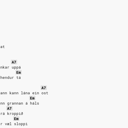
rat
A7
ankar uppá
Em
 hendur tá
A7
hann kann lána ein ost
Em
ann grannan á háls
A7
frá kroppið
Em
ar væl sloppi