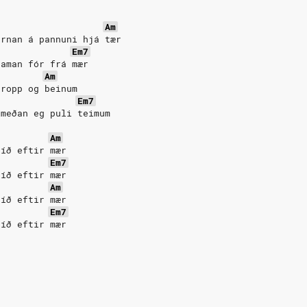
Am
ernan á pannuni hjá tær
Em7
daman fór frá mær
Am
kropp og beinum
Em7
ímeðan eg puli teimum
Am
tíð eftir mær
Em7
tíð eftir mær
Am
tíð eftir mær
Em7
tíð eftir mær