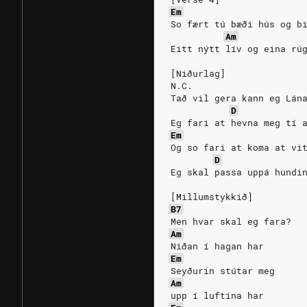
Em
So fært tú bæði hús og b
Am
Eitt nýtt lív og eina rú
[Niðurlag]
N.C.
Tað vil gera kann eg Lán
D
Eg fari at hevna meg tí 
Em
Og so fari at koma at vi
D
Eg skal passa uppá hundi
[Millumstykkið]
B7
Men hvar skal eg fara?
Am
Niðan í hagan har
Em
Seyðurin stútar meg
Am
upp í luftina har