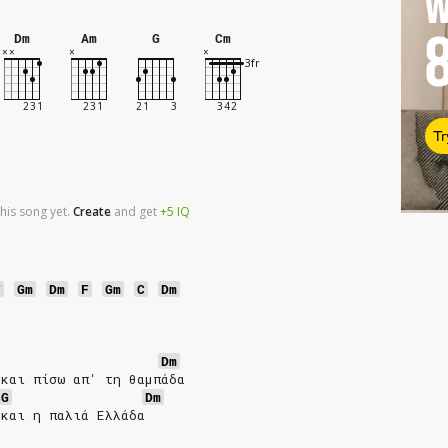
W
Dm
Am
G
Cm
Tr
his song yet.
Create
and
get
+5
IQ
F
Gm
Dm
F
Gm
C
Dm
Dm
 και πίσω απ' τη θαμπάδα
G
Dm
 και η παλιά Ελλάδα