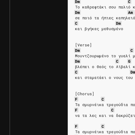
Dm
C
Το καθρεφτάκι σου παλιό 
Dm
Am
σε ποιό τα ήπιες καπηλει
C
Dm
και βγήκες μεθυσμένο
[Verse]
Dm
C
Μουντζουρωμένο το γυαλί 
Dm
C
G
βλέπει ο Θεός το Αϊβαλί 
C
D
και σταματάει ο νους του
[Chorus]
F
C
Τα σμυρνέικα τραγούδια π
F
C
να τα λες και να δακρύζε
F
C
Τα σμυρνέικα τραγούδια π