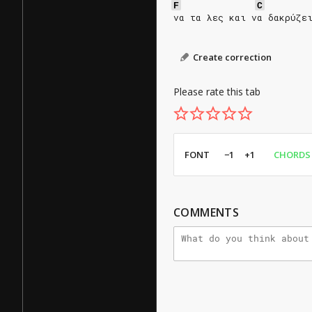
F
C
να τα λες και να δακρύζε
Create correction
Please rate this tab
FONT
−1
+1
CHORDS
COMMENTS