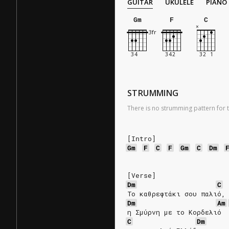
GUITAR
UKULELE
PIANO
Gm
F
C
STRUMMING
There is no strumming pattern for t
[Intro]
Gm
F
C
F
Gm
C
Dm
[Verse]
Dm
C
Το καθρεφτάκι σου παλιό,
Dm
Am
η Σμύρνη με το Κορδελιό 
C
Dm