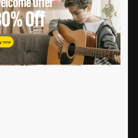
elcome Offer
80%
Off
y now