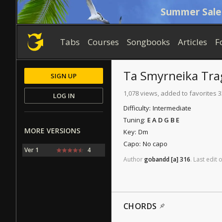
Summer Sale
Tabs
Courses
Songbooks
Articles
F
Ta Smyrneika Tra
SIGN UP
1,078 views, added to favorites 3
LOG IN
Difficulty:
Intermediate
Tuning:
E A D G B E
MORE VERSIONS
Key:
Dm
Capo:
No capo
Ver 1
4
Author
gobandd
[a]
316
.
Last
edit
CHORDS