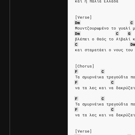
και η παλιά Ελλάδα
[Verse]
Dm
C
Μουντζουρωμένο το γυαλί 
Dm
C
G
βλέπει ο Θεός το Αϊβαλί 
C
D
και σταματάει ο νους του
[Chorus]
F
C
Τα σμυρνέικα τραγούδια π
F
C
να τα λες και να δακρύζε
F
C
Τα σμυρνέικα τραγούδια π
F
C
να τα λες και να δακρύζε
[Verse]