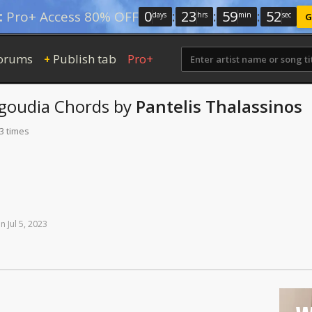
0
:
23
:
59
:
52
:
Pro+ Access 80% OFF
days
hrs
min
sec
G
orums
Publish tab
Pro+
+
goudia
Chords
by
Pantelis Thalassinos
3 times
on
Jul
5,
2023