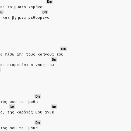
Dm
και το μυαλό χαμένο
G
Dm
ό και βγήκες μεθυσμένο
Dm
μα πίσω απ' τους καπνούς του
Dm
και σταματάει ο νους του
m
Dm
οιός σου τα 'μαθε  
Cm
Dm
ις, της καρδιάς μου ανθέ  
Dm
οιός σου τα 'μαθε  