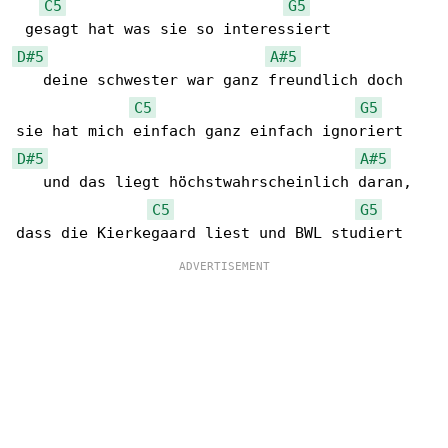
C5
G5
D#5
A#5
   deine schwester war ganz freundlich doch 

C5
G5
D#5
A#5
   und das liegt höchstwahrscheinlich daran, 

C5
G5