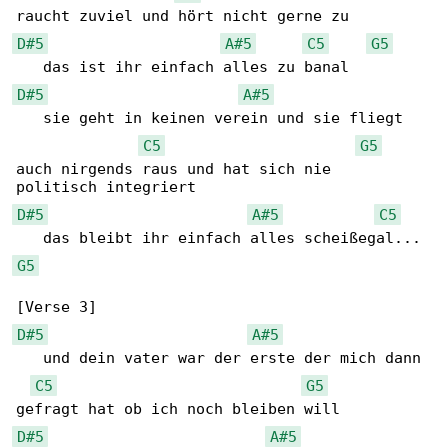
D#5
A#5
C5
G5
D#5
A#5
   sie geht in keinen verein und sie fliegt 

C5
G5
auch nirgends raus und hat sich nie 

D#5
A#5
C5
G5
D#5
A#5
   und dein vater war der erste der mich dann 

C5
G5
D#5
A#5