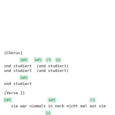
[Chorus]

D#5
A#5
C5
G5
und studiert  (und studiert)

und studiert  (und studiert)

D#5
und studiert

D#5
A#5
C5
   sie war niemals in noch nicht mal out sie 

G5