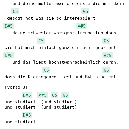
   und deine mutter war die erste die mir dann

C5
G5
D#5
A#5
   deine schwester war ganz freundlich doch 

C5
G5
D#5
A#5
   und das liegt höchstwahrscheinlich daran, 

C5
G5
dass die Kierkegaard liest und BWL studiert

[Verse 3]

D#5
A#5
C5
G5
und studiert  (und studiert)

und studiert  (und studiert)

D#5
und studiert