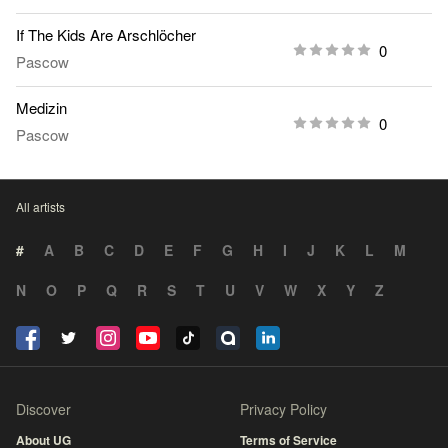
If The Kids Are Arschlöcher
0
Pascow
Medizin
0
Pascow
All artists
#
A
B
C
D
E
F
G
H
I
J
K
L
M
N
O
P
Q
R
S
T
U
V
W
X
Y
Z
Discover
Privacy Policy
About UG
Terms of Service