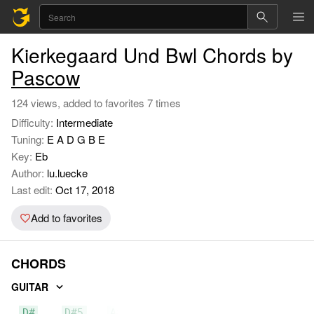
Kierkegaard Und Bwl Chords by
Pascow
124 views, added to favorites 7 times
Difficulty:
Intermediate
Tuning:
E A D G B E
Key:
Eb
Author:
lu.luecke
Last edit:
Oct 17, 2018
Add to favorites
CHORDS
GUITAR
D#
D#5
A#5