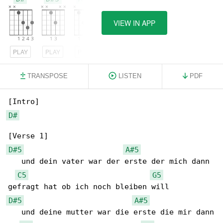
VIEW IN APP
PLAY
PLAY
PLAY
TRANSPOSE
LISTEN
PDF
D#
D#5
A#5
   und dein vater war der erste der mich dann 

C5
G5
D#5
A#5
   und deine mutter war die erste die mir dann
