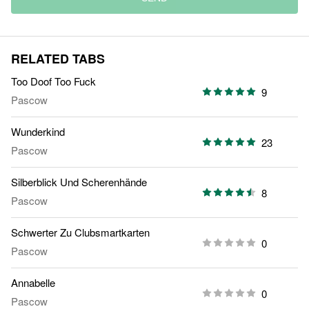
RELATED TABS
Too Doof Too Fuck
9
Pascow
Wunderkind
23
Pascow
Silberblick Und Scherenhände
8
Pascow
Schwerter Zu Clubsmartkarten
0
Pascow
Annabelle
0
Pascow