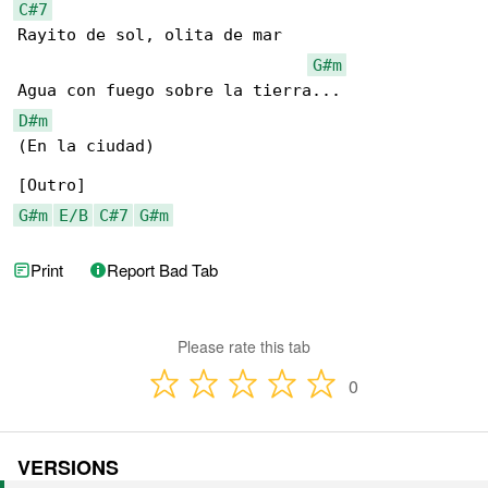
C#7
Rayito de sol, olita de mar

G#m
D#m
(En la ciudad)

G#m
E/B
C#7
G#m
Print
Report Bad Tab
Please rate this tab
0
VERSIONS