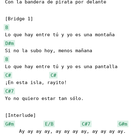
Con la bandera de pirata por delante

B
D#m
B
C#
C#
C#7
Yo no quiero estar tan sólo.

G#m
E/B
C#7
G#m
     Ay ay ay ay, ay ay ay ay, ay ay ay ay.
