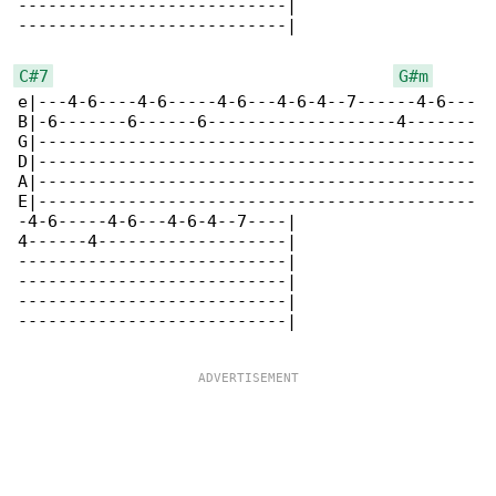
---------------------------|

---------------------------|

C#7
G#m
e|---4-6----4-6-----4-6---4-6-4--7------4-6---

B|-6-------6------6-------------------4-------

G|--------------------------------------------

D|--------------------------------------------

A|--------------------------------------------

E|--------------------------------------------

-4-6-----4-6---4-6-4--7----|

4------4-------------------|

---------------------------|

---------------------------|

---------------------------|

---------------------------|
