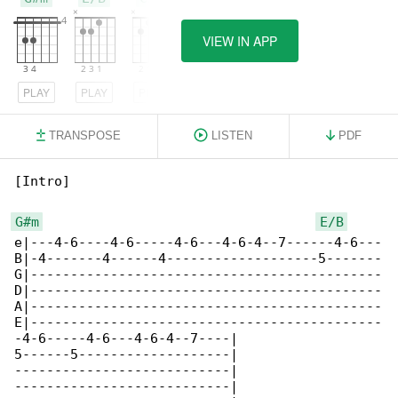
VIEW IN APP
PLAY
PLAY
PLAY
TRANSPOSE
LISTEN
PDF
[Intro]

G#m
E/B
e|---4-6----4-6-----4-6---4-6-4--7------4-6---

B|-4-------4------4-------------------5-------

G|--------------------------------------------

D|--------------------------------------------

A|--------------------------------------------

E|--------------------------------------------

-4-6-----4-6---4-6-4--7----|

5------5-------------------|

---------------------------|

---------------------------|
