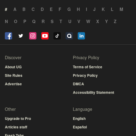
#
A
B
C
D
E
F
G
H
I
J
K
L
M
N
O
P
Q
R
S
T
U
V
W
X
Y
Z
Discover
Privacy Policy
About UG
Terms of Service
Site Rules
Privacy Policy
Advertise
DMCA
Accessibility Statement
Other
Language
Upgrade to Pro
English
Articles staff
Español
Fresh Tabs