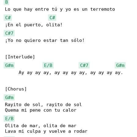
B
C#
C#
C#7
¡Yo no quiero estar tan sólo!

G#m
E/B
C#7
G#m
     Ay ay ay ay, ay ay ay ay, ay ay ay ay.

G#m
Rayito de sol, rayito de sol

E/B
Olita de mar, olita de mar
