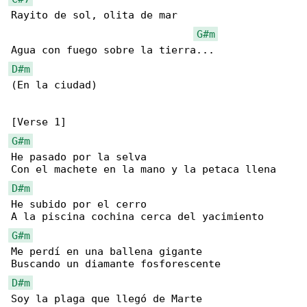
Rayito de sol, olita de mar

G#m
D#m
(En la ciudad)

G#m
He pasado por la selva

D#m
He subido por el cerro

G#m
Me perdí en una ballena gigante

D#m
Soy la plaga que llegó de Marte
