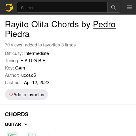
Rayito Olita Chords by
Pedro
Piedra
70 views, added to favorites 3 times
Difficulty:
Intermediate
Tuning:
E A D G B E
Key:
G#m
Author:
lucoso5
Last edit:
Apr 12, 2022
Add to favorites
CHORDS
GUITAR
G#m
E/B
C#7