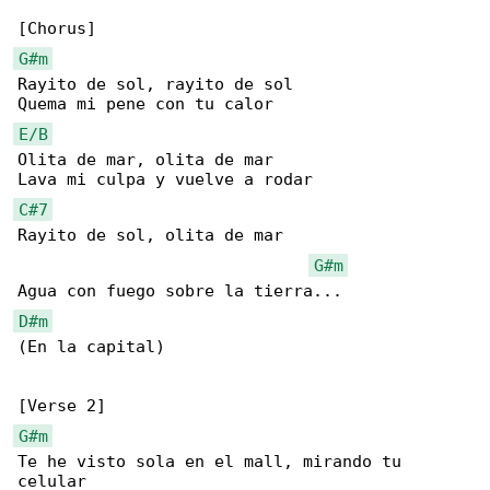
G#m
Rayito de sol, rayito de sol

E/B
Olita de mar, olita de mar

C#7
Rayito de sol, olita de mar

G#m
D#m
(En la capital)

G#m
Te he visto sola en el mall, mirando tu 

celular
