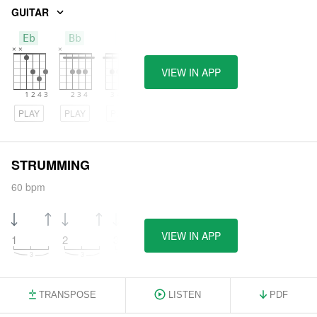
GUITAR
Eb
Bb
F
VIEW IN APP
PLAY
PLAY
PLAY
STRUMMING
60 bpm
VIEW IN APP
1
2
3
4
TRANSPOSE
LISTEN
PDF