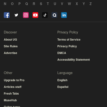
N
O
P
Q
R
S
T
U
V
W
X
Y
Z
Discover
Privacy Policy
About UG
Terms of Service
Site Rules
Privacy Policy
Advertise
DMCA
Accessibility Statement
Other
Language
Upgrade to Pro
English
Articles staff
Español
Fresh Tabs
MuseHub
Guitar tuner