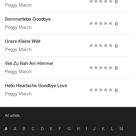
0
Peggy March
Sommerliebe Goodbye
0
Peggy March
Unsre Kleine Welt
0
Peggy March
Viel Zu Nah Am Himmel
0
Peggy March
Hello Heartache Goodbye Love
0
Peggy March
All artists
#
A
B
C
D
E
F
G
H
I
J
K
L
M