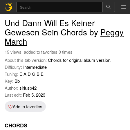
Und Dann Will Es Keiner
Gewesen Sein Chords by
Peggy
March
19 views, added to favorites 0 times
About this tab version:
Chords for original album version.
Difficulty:
Intermediate
Tuning:
E A D G B E
Key:
Bb
Author:
siriusb42
Last edit:
Feb 5, 2023
Add to favorites
CHORDS