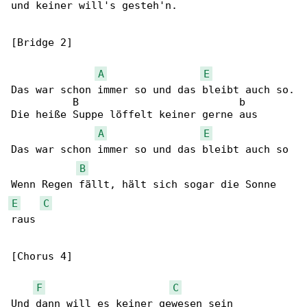
und keiner will's gesteh'n.

[Bridge 2]

A
E
Das war schon immer so und das bleibt auch so.

          B                          b

Die heiße Suppe löffelt keiner gerne aus

A
E
Das war schon immer so und das bleibt auch so

B
E
C
raus

[Chorus 4]

F
C
Und dann will es keiner gewesen sein
