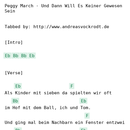
Peggy March - Und Dann Will Es Keiner Gewesen 

Sein

Tabbed by: http://www.andreasvockrodt.de

[Intro]

Eb
Bb
Bb
Eb
[Verse]

Eb
F
Als Kinder mit sieben da spielten wir oft

Bb
Eb
im Hof mit dem Ball, ich und Tom.

F
Und ging mal beim Nachbarn ein Fenster entzwei
