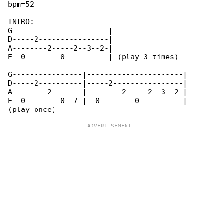
bpm=52

INTRO:

G----------------------|

D-----2----------------|

A--------2-----2--3--2-|

E--0--------0----------| (play 3 times)

G----------------|----------------------|

D-----2----------|-----2----------------|

A--------2-------|--------2-----2--3--2-|

E--0--------0--7-|--0--------0----------| 
