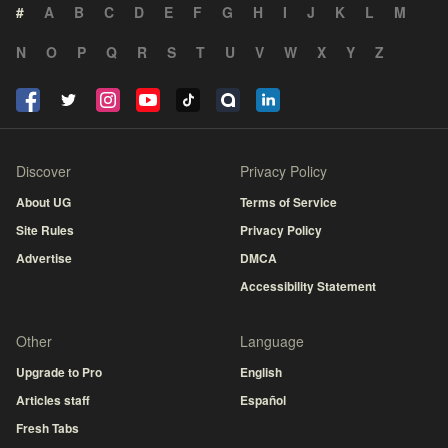
#
A
B
C
D
E
F
G
H
I
J
K
L
M
N
O
P
Q
R
S
T
U
V
W
X
Y
Z
Discover
Privacy Policy
About UG
Terms of Service
Site Rules
Privacy Policy
Advertise
DMCA
Accessibility Statement
Other
Language
Upgrade to Pro
English
Articles staff
Español
Fresh Tabs