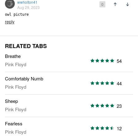
wwholton41
0
Aug 29, 2023
owl picture
reply
RELATED TABS
Breathe
54
Pink Floyd
Comfortably Numb
44
Pink Floyd
Sheep
23
Pink Floyd
Fearless
12
Pink Floyd