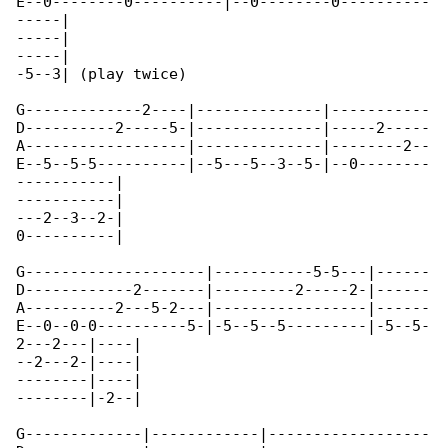
E--0--------0----------|--0--------0----------

-----|

-----|

-----|

-5--3| (play twice)

G-------------2----|--------------|-----------

D----------2-----5-|--------------|-----2-----

A------------------|--------------|--------2--

E--5--5-5----------|--5---5--3--5-|--0--------

-----------|

-----------|

---2--3--2-|

0----------|

G--------------------|-----------5-5---|------

D------------2-------|---------2-----2-|------

A----------2---5-2---|-----------------|------

E--0--0-0----------5-|-5--5--5---------|-5--5-

2---2---|----|

--2---2-|----|

--------|----|

--------|-2--|

G-------------|------------|------------------
