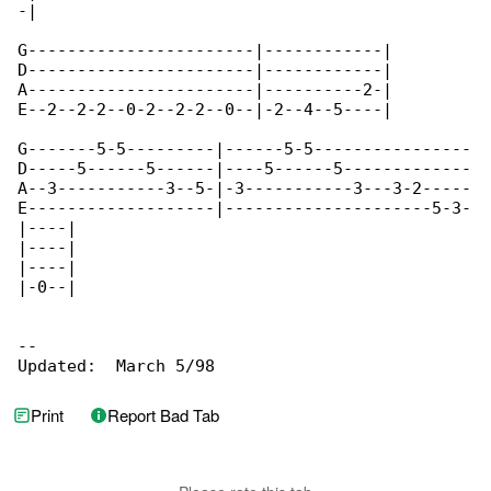
-|

G-----------------------|------------|

D-----------------------|------------|

A-----------------------|----------2-|

E--2--2-2--0-2--2-2--0--|-2--4--5----|

G-------5-5---------|------5-5----------------

D-----5------5------|----5------5-------------

A--3-----------3--5-|-3-----------3---3-2-----

E-------------------|---------------------5-3-

|----|

|----|

|----|

|-0--|

--

Updated:  March 5/98
Print
Report Bad Tab