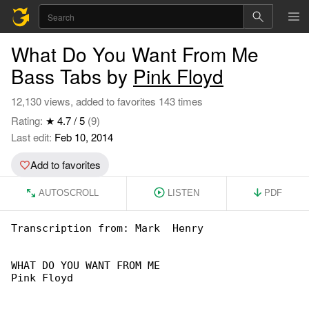
What Do You Want From Me
Bass Tabs by
Pink Floyd
12,130 views, added to favorites 143 times
Rating:
★ 4.7 / 5
(9)
Last edit:
Feb 10, 2014
Add to favorites
AUTOSCROLL
LISTEN
PDF
WHAT DO YOU WANT FROM ME

Pink Floyd
