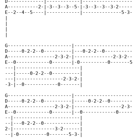
D-------------|------------|------------------

A-----------2-|-3--3--3--5-|-3--3--3--3-2-----

E--2--4--5----|------------|--------------5-3-

|

|

|

|

G-----------------------|---------------------

D-----0-2-2--0----------|---0-2-2--0----------

A-----------------2-3-2-|--------------2-3-2--

E--0------------0-------|-0----------0-------5

---|-----------------------|

---|-----0-2-2--0----------|

---|-----------------2-3-2-|

-3-|--0------------0-------|

G-----------------------|---------------------

D-----0-2-2--0----------|-----0-2-2--0--------

A-----------------2-3-2-|-----------------2-3-

E--0------------0-------|--0------------0-----

--|------------------------|

--|---0-2-2--0-------------|

2-|---------------3-2------|

--|-0----------0-------5-3-|
