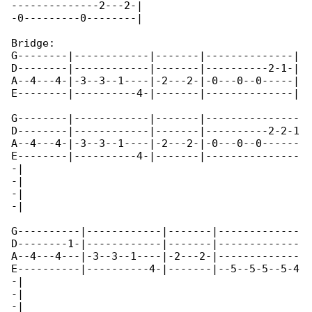
--------------2---2-|

-0---------0--------|

Bridge:

G--------|------------|-------|--------------|

D--------|------------|-------|----------2-1-|

A--4---4-|-3--3--1----|-2---2-|-0---0--0-----|

E--------|----------4-|-------|--------------|

G--------|------------|-------|---------------

D--------|------------|-------|----------2-2-1

A--4---4-|-3--3--1----|-2---2-|-0---0--0------

E--------|----------4-|-------|---------------

-|

-|

-|

-|

G----------|------------|-------|-------------

D--------1-|------------|-------|-------------

A--4---4---|-3--3--1----|-2---2-|-------------

E----------|----------4-|-------|--5--5-5--5-4

-|

-|

-|
