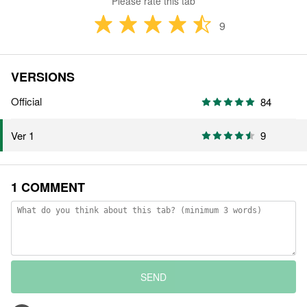
Please rate this tab
9
VERSIONS
Official
84
9
Ver 1
1 COMMENT
SEND