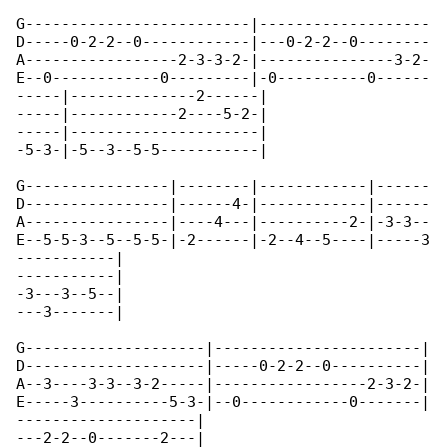
G-------------------------|-------------------

D-----0-2-2--0------------|---0-2-2--0--------

A-----------------2-3-3-2-|---------------3-2-

E--0------------0---------|-0----------0------

-----|--------------2------|

-----|------------2----5-2-|

-----|---------------------|

-5-3-|-5--3--5-5-----------|

G----------------|--------|------------|------

D----------------|------4-|------------|------

A----------------|----4---|----------2-|-3-3--

E--5-5-3--5--5-5-|-2------|-2--4--5----|-----3

-----------|

-----------|

-3---3--5--|

---3-------|

G--------------------|-----------------------|

D--------------------|-----0-2-2--0----------|

A--3----3-3--3-2-----|-----------------2-3-2-|

E-----3----------5-3-|--0------------0-------|

--------------------|

---2-2--0-------2---|
