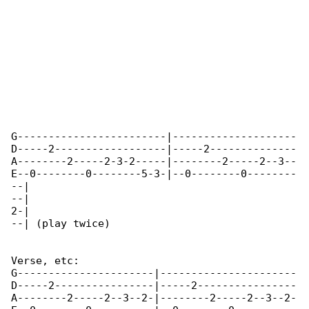
G------------------------|--------------------

D-----2------------------|-----2--------------

A--------2-----2-3-2-----|--------2-----2--3--

E--0--------0--------5-3-|--0--------0--------

--|

--|

2-|

--| (play twice)

Verse, etc:

G----------------------|----------------------

D-----2----------------|-----2----------------

A--------2-----2--3--2-|--------2-----2--3--2-
