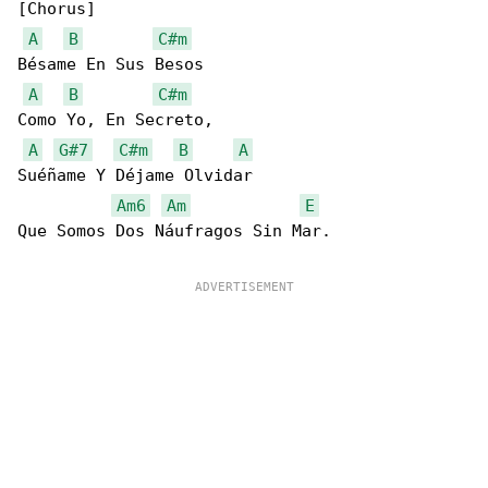
[Chorus]

A
B
C#m
Bésame En Sus Besos

A
B
C#m
Como Yo, En Secreto,

A
G#7
C#m
B
A
Suéñame Y Déjame Olvidar

Am6
Am
E
Que Somos Dos Náufragos Sin Mar.
