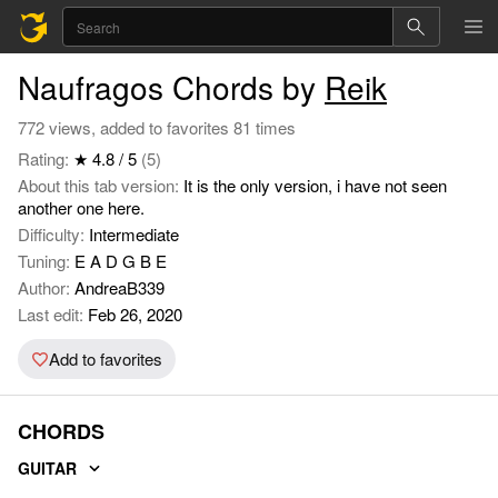
Naufragos Chords by
Reik
772 views, added to favorites 81 times
Rating:
★ 4.8 / 5
(5)
About this tab version:
It is the only version, i have not seen
another one here.
Difficulty:
Intermediate
Tuning:
E A D G B E
Author:
AndreaB339
Last edit:
Feb 26, 2020
Add to favorites
CHORDS
GUITAR