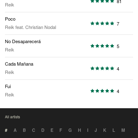
81
Reik
Poco
7
Reik
feat.
Christian Nodal
No Desaparecerá
5
Reik
Cada Mañana
4
Reik
Fui
4
Reik
All artists
#
A
B
C
D
E
F
G
H
I
J
K
L
M