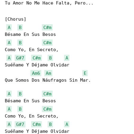
Tu Amor No Me Hace Falta, Pero...

[Chorus]

A
B
C#m
Bésame En Sus Besos

A
B
C#m
Como Yo, En Secreto,

A
G#7
C#m
B
A
Suéñame Y Déjame Olvidar

Am6
Am
E
Que Somos Dos Náufragos Sin Mar.

A
B
C#m
Bésame En Sus Besos

A
B
C#m
Como Yo, En Secreto,

A
G#7
C#m
B
A
Suéñame Y Déjame Olvidar
