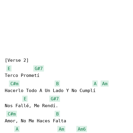
[Verse 2]

E
G#7
Terco Prometí

C#m
B
A
Am
Hacerlo Todo A Un Lado Y No Cumplí

E
G#7
Nos Fallé, Me Rendí.

C#m
B
Amor, No Me Haces Falta

A
Am
Am6