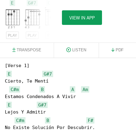
E
G#7
C#m
VIEW IN APP
PLAY
PLAY
PLAY
TRANSPOSE
LISTEN
PDF
[Verse 1]

E
G#7
Cierto, Te Mentí

C#m
B
A
Am
Estamos Condenados A Vivir

E
G#7
Lejos Y Admitir

C#m
B
F#
No Existe Solución Por Descubrir.
