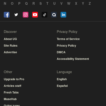
N
O
P
Q
R
S
T
U
V
W
X
Y
Z
Discover
Privacy Policy
About UG
Terms of Service
Site Rules
Privacy Policy
Advertise
DMCA
Accessibility Statement
Other
Language
Upgrade to Pro
English
Articles staff
Español
Fresh Tabs
MuseHub
Guitar tuner