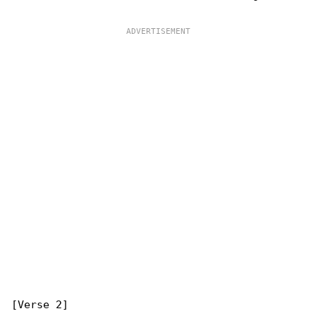
[Verse 2]
