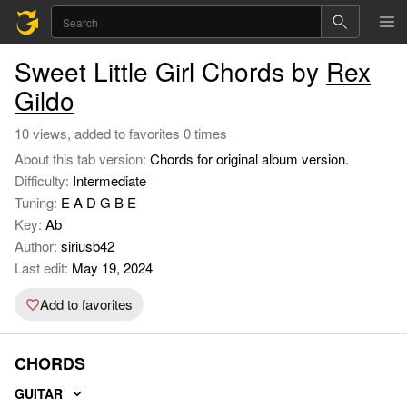
Sweet Little Girl Chords by
Rex
Gildo
10 views, added to favorites 0 times
About this tab version:
Chords for original album version.
Difficulty:
Intermediate
Tuning:
E A D G B E
Key:
Ab
Author:
siriusb42
Last edit:
May 19, 2024
Add to favorites
CHORDS
GUITAR