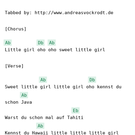
Tabbed by: http://www.andreasvockrodt.de

[Chorus]

Ab
Db
Ab
Little girl oho oho sweet little girl

[Verse]

Ab
Db
Sweet little girl little girl oho kennst du 

Ab
schon Java

Eb
Warst du schon mal auf Tahiti

Ab
Kennst du Hawaii little little little girl
