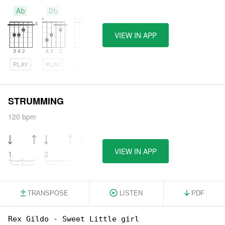
Ab
Db
Eb
VIEW IN APP
PLAY
PLAY
PLAY
STRUMMING
120 bpm
VIEW IN APP
1
2
3
4
TRANSPOSE
LISTEN
PDF
Rex Gildo - Sweet Little girl
