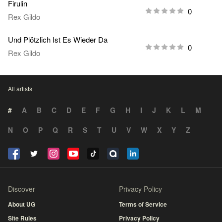
Firulin
0
Rex Gildo
Und Plötzlich Ist Es Wieder Da
0
Rex Gildo
All artists
#
A
B
C
D
E
F
G
H
I
J
K
L
M
N
O
P
Q
R
S
T
U
V
W
X
Y
Z
Discover
Privacy Policy
About UG
Terms of Service
Site Rules
Privacy Policy