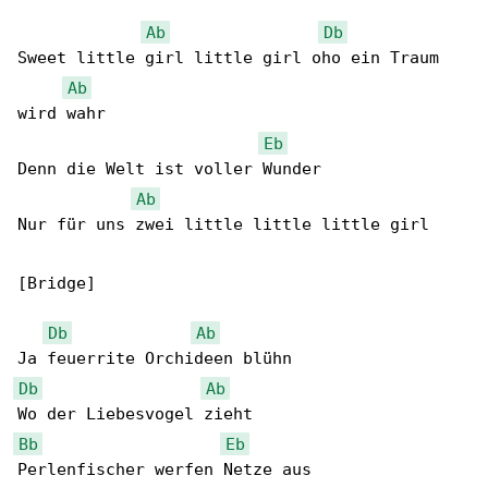
Ab
Db
Sweet little girl little girl oho ein Traum 

Ab
wird wahr

Eb
Denn die Welt ist voller Wunder

Ab
Nur für uns zwei little little little girl

[Bridge]

Db
Ab
Db
Ab
Bb
Eb