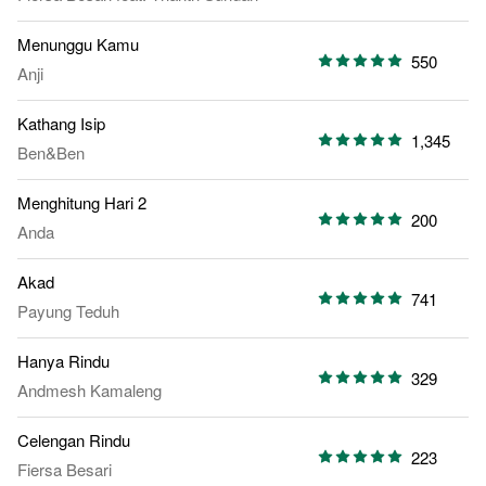
Menunggu Kamu
550
Anji
Kathang Isip
1,345
Ben&Ben
Menghitung Hari 2
200
Anda
Akad
741
Payung Teduh
Hanya Rindu
329
Andmesh Kamaleng
Celengan Rindu
223
Fiersa Besari