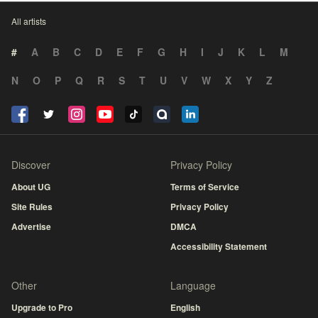
All artists
#
A
B
C
D
E
F
G
H
I
J
K
L
M
N
O
P
Q
R
S
T
U
V
W
X
Y
Z
Discover
Privacy Policy
About UG
Terms of Service
Site Rules
Privacy Policy
Advertise
DMCA
Accessibility Statement
Other
Language
Upgrade to Pro
English