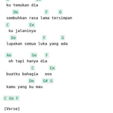
 ku temukan dia  

Dm
F
G
 sembuhkan rasa lama tersimpan

C
Em
  ku jalaninya  

Dm
F
G
 lupakan semua luka yang ada

Am
Gm
F
  oh tapi hanya dia  

C
Em
 buatku bahagia   ooo  

Dm
G#
G
 kamu yang ku mau  

C
Gm
F