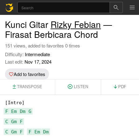
Kunci Gitar
Rizky Febian
—
Firasat Berbicara Chord
151 views, added to favorites 0 times
Difficulty:
Intermediate
Last edit:
Nov 17, 2024
Add to favorites
TRANSPOSE
LISTEN
PDF
F
Em
Dm
G
C
Gm
F
C
Gm
F
F
Em
Dm