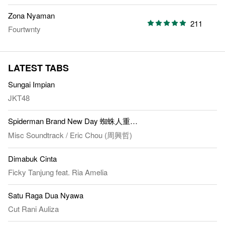
Zona Nyaman
211
Fourtwnty
LATEST TABS
Sungai Impian
JKT48
Spiderman Brand New Day 蜘蛛人重生日 - All For You
Misc Soundtrack
/
Eric Chou (周興哲)
Dimabuk Cinta
Ficky Tanjung
feat.
Ria Amelia
Satu Raga Dua Nyawa
Cut Rani Auliza