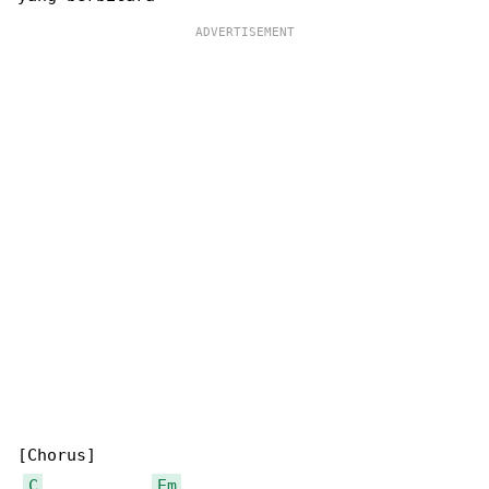
[Chorus]

C
Em