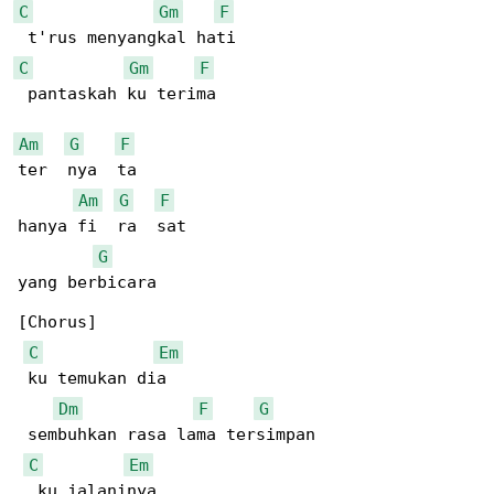
C
Gm
F
C
Gm
F
 pantaskah ku terima  

Am
G
F
ter  nya  ta  

Am
G
F
hanya fi  ra  sat  

G
yang berbicara  

[Chorus]

C
Em
 ku temukan dia  

Dm
F
G
 sembuhkan rasa lama tersimpan

C
Em
  ku jalaninya  
