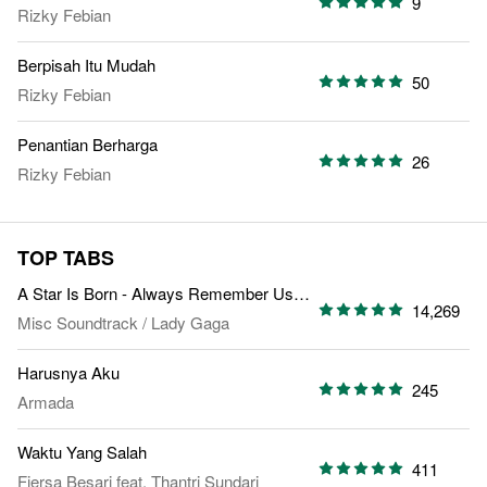
9
Rizky Febian
Berpisah Itu Mudah
50
Rizky Febian
Penantian Berharga
26
Rizky Febian
TOP TABS
A Star Is Born - Always Remember Us This Way
14,269
Misc Soundtrack
/
Lady Gaga
Harusnya Aku
245
Armada
Waktu Yang Salah
411
Fiersa Besari
feat.
Thantri Sundari