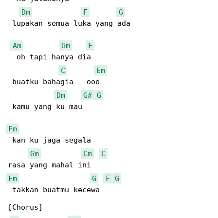
Dm
F
G
 lupakan semua luka yang ada

Am
Gm
F
  oh tapi hanya dia  

C
Em
 buatku bahagia   ooo  

Dm
G#
G
 kamu yang ku mau  

Fm
 kan ku jaga segala

Gm
Cm
C
Fm
G
F
G
 takkan buatmu kecewa  

[Chorus]
