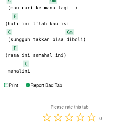
C
Gm
 (mau cari ke mana lagi  )

F
(hati ini t'lah kau isi  

C
Gm
 (sungguh takkan bisa dibeli)

F
(rasa ini semahal ini)

C
 mahalini  
Print
Report Bad Tab
Please rate this tab
0