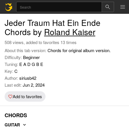
Jeder Traum Hat Ein Ende
Chords by
Roland Kaiser
508 views, added to favorites 13 times
About this tab version:
Chords for original album version.
Difficulty:
Beginner
Tuning:
E A D G B E
Key:
C
Author:
siriusb42
Last edit:
Jun 2, 2024
Add to favorites
CHORDS
GUITAR