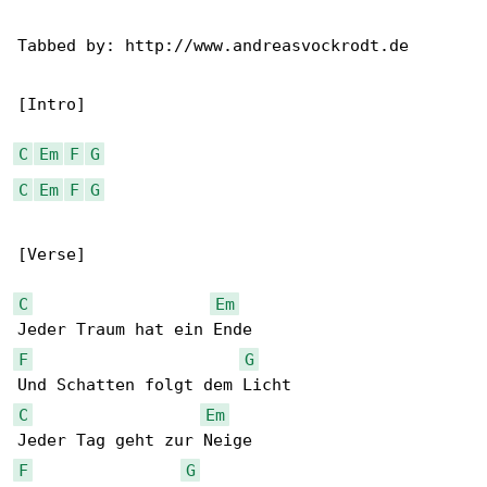
Tabbed by: http://www.andreasvockrodt.de

[Intro]

C
Em
F
G
C
Em
F
G
[Verse]

C
Em
F
G
C
Em
F
G