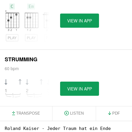
C
Em
F
VIEW IN APP
PLAY
PLAY
PLAY
STRUMMING
60 bpm
VIEW IN APP
1
2
3
4
TRANSPOSE
LISTEN
PDF
Roland Kaiser - Jeder Traum hat ein Ende
