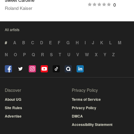
0
Roland Kaiser
All artists
#
A
B
C
D
E
F
G
H
I
J
K
L
M
N
O
P
Q
R
S
T
U
V
W
X
Y
Z
Discover
Privacy Policy
About UG
Terms of Service
Site Rules
Privacy Policy
Advertise
DMCA
Accessibility Statement