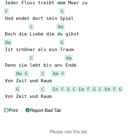
F
G
Und endet dort sein Spiel

C
Am
Dm
G
Ist schöner als ein Traum

C
Am
Denn sie lebt bis ans Ende

Dm
G
C
Am
F
Von Zeit und Raum

G
C
Em
F
G
C
Em
F
G
C
Em
F
G
Von Zeit und Raum
Print
Report Bad Tab
Please rate this tab