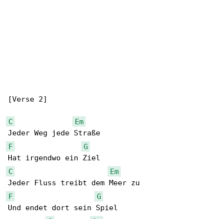
[Verse 2]

C
Em
F
G
C
Em
F
G
Und endet dort sein Spiel
