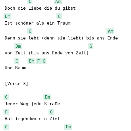
C
Am
Dm
G
Ist schöner als ein Traum

C
Am
Denn sie lebt (denn sie liebt) bis ans Ende 

Dm
G
von Zeit (bis ans Ende von Zeit)

C
Em
F
G
Und Raum

[Verse 3]

C
Em
F
G
C
Em