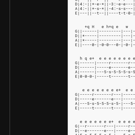
D|4:-||*-e-*||-3:-e-e---
A|4:-||*-s-*||-4:-s-s---
E|---||--t--||----t-t-0-
    +q H   e h+q e   w  
G||------|---------|---|
D||*-----|---------|---|
A||*-----|---------|---|
E||----0-|-0-0---0-|-0-|
  h q e+  e e e e e e e 
G|------|-----r-------r-
D|------|-----e-------e-
A|------|---5-s-5-5-5-s-
E|0-0-0-|-----t-------t-
   e e e e e e e e+  e e
G|-----r-------r---|----
D|-----e-------e---|----
A|---5-s-5-5-5-s-5-|---5
E|-----t-------t---|----
  e e e e e e e+  e e e 
G|--r-------r---|-----r-
D|--e-------e---|-----e-