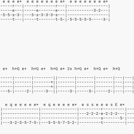
e e e e e+  e e e e e e e e+  e e e e e e e e+
------r---|-----r-------r---|-----------------|
------e---|-----e-------e---|-----------3-2---|
5-5-5-s-3-|---3-s-3-3-3-s---|-----------------|
------t---|-----t-------t-5-|-5-5-5-5-5-----3-|
Q e+  h+Q e+  h+Q e+  h+Q e+ 2x h+Q e+  h+Q e+  h+Q
------|-------|--------||-------|-------|-------|---|---
------|-------|-------*||-------|-------|-------|---|---
------|-------|-------*||-------|-------|-------|---|---
----5-|-----2-|-----3--||-----3-|-----5-|-----2-|---|---
+  e q e e e e e+  e q e e e e e+  e s s e e e s E e+
-|---------------|---------------|---------r---------|--
-|---------------|---------------|---2-2-2-e-2-2-2---|--
-|---------------|---------------|---------s-------5-|--
-|---3-2-3-5-7-5-|---5-5-5-7-5-2-|---------t---------|--