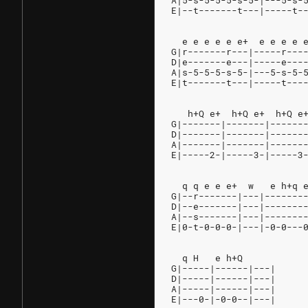
A|5-s-5-5-5-s-5-|---5-s-
E|--t-------t---|-----t-
  e e e e e e+  e e e e 
G|r-------r---|-----r---
D|e-------e---|-----e---
A|s-5-5-5-s-5-|---5-s-5-
E|t-------t---|-----t---
   h+Q e+  h+Q e+  h+Q e
G|-------|-------|------
D|-------|-------|------
A|-------|-------|------
E|-----2-|-----3-|-----3
  q q e e e+  w   e h+q 
G|--r-------|---|-------
D|--e-------|---|-------
A|--s-------|---|-------
E|0-t-0-0-0-|---|-0-0---
  q H   e h+Q
G|-----|------|---|
D|-----|------|---|
A|-----|------|---|
E|---0-|-0-0--|---|