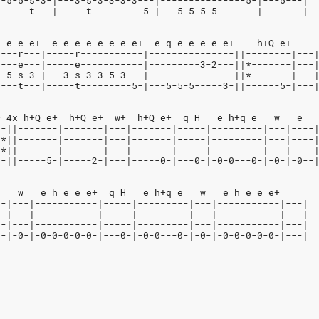
5-5-5-s-3-|---3-s-3-3-3-3---|---------------5-|---5---|
------t---|-----t---------5-|---5-5-5-5-------|-------|
e e e e+  e e e e e e e e+  e q e e e e e+    h+Q e+
----r---|-----r-----------|---------------||--------|---
----e---|-----e-----------|---------3-2---||*-------|---
5-5-s-3-|---3-s-3-3-5-3---|---------------||*-------|---
----t---|-----t---------5-|---5-5-5-----3-||------5-|---
+ 4x h+Q e+  h+Q e+  w+  h+Q e+  q H   e h+q e   w   e
--||-------|-------|---|-------|-----|---------|---|----
-*||-------|-------|---|-------|-----|---------|---|----
-*||-------|-------|---|-------|-----|---------|---|----
--||-----5-|-----2-|---|-----0-|---0-|-0-0---0-|-0-|-0--
e   w   e h e e e+  q H   e h+q e   w   e h e e e+
--|---|-----------|-----|---------|---|-----------|---|
--|---|-----------|-----|---------|---|-----------|---|
--|---|-----------|-----|---------|---|-----------|---|
0-|-0-|-0-0-0-0-0-|---0-|-0-0---0-|-0-|-0-0-0-0-0-|---|