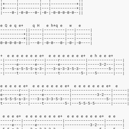
||*-----|---------|---|-----------*||
||*-----|---------|---|-----------*||
||----0-|-0-0---0-|-0-|-0-0-0-0-0--||
 e Q e q e+    q H   e h+q e   w   e
------------||-----|---------|---|------|
-----------*||-----|---------|---|------|
-----------*||-----|---------|---|------|
-0-0-0-0-0--||---0-|-0-0---0-|-0-|-0----|
e+  e e e e e e e e+  e e e e e e e e+  e h e e e+
--|-----r-------r---|-----r-----------|-----------|---|
--|-----e-------e---|-----e-----------|-----3-2---|---|
5-|---5-s-5-5-5-s-3-|---3-s-3-3-5-3---|---------5-|---|
--|-----t-------t---|-----t---------5-|---5-------|---|
 e e e e e e+  e e e e e e e e+  e e e e e e e e+  e
-r-------r---|-----r-----------|-----------------|------
-e-------e---|-----e-----------|-----------3-2---|------
-s-5-5-5-s-3-|---3-s-3-3-5-3---|---------------5-|------
-t-------t---|-----t---------5-|---5-5-5-5-------|------
e e e e e+  e e e e e e e e+  e e e e e e e e+  e e
------r---|-----r-----------|-----------------|-------|
------e---|-----e-----------|-----------3-2---|-------|