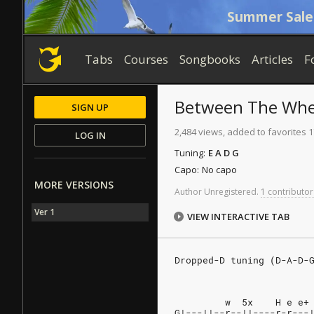
Summer Sale
Tabs
Courses
Songbooks
Articles
F
Between The Whe
SIGN UP
2,484 views, added to favorites 1
LOG IN
Tuning:
E A D G
Capo:
No capo
MORE VERSIONS
Author
Unregistered
.
1 contributor
Ver 1
VIEW INTERACTIVE TAB
Dropped-D tuning (D-A-D-
         w  5x    H e e+
G|---||--r--||----r-r---