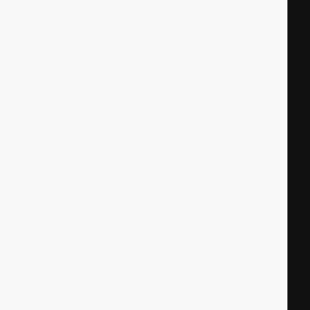
|
|
|