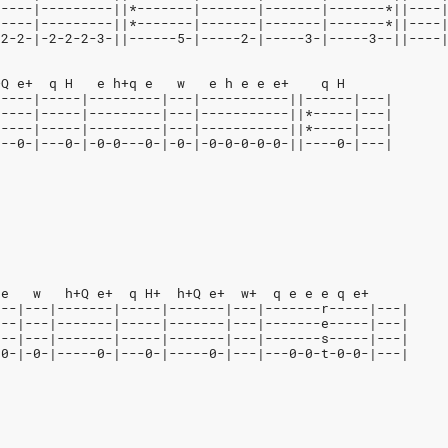
-----|---------||*-------|-------|-------|-------*||----
-----|---------||*-------|-------|-------|-------*||----
-2-2-|-2-2-2-3-||------5-|-----2-|-----3-|-----3--||----
+Q e+  q H   e h+q e   w   e h e e e+    q H
-----|-----|---------|---|-----------||------|---|
-----|-----|---------|---|-----------||*-----|---|
-----|-----|---------|---|-----------||*-----|---|
---0-|---0-|-0-0---0-|-0-|-0-0-0-0-0-||----0-|---|
 e   w   h+Q e+  q H+  h+Q e+  w+  q e e e q e+
---|---|-------|-----|-------|---|-------r-----|---|
---|---|-------|-----|-------|---|-------e-----|---|
---|---|-------|-----|-------|---|-------s-----|---|
-0-|-0-|-----0-|---0-|-----0-|---|---0-0-t-0-0-|---|