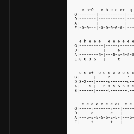
   e h+Q   e h e e e+  q
G|-------|-----------|--
D|-------|-----------|--
A|-------|-----------|--
E|-0-0---|-0-0-0-0-0-|--
  e h e e e+  e e e e e 
G|----------|-----r-----
D|----------|-----e-----
A|--------5-|---5-s-5-5-
E|0-0-3-5---|-----t-----
  e e e+  e e e e e e e 
G|------|-----r-------r-
D|3-2---|-----e-------e-
A|----5-|---5-s-5-5-5-s-
E|------|-----t-------t-
   e e e e e e e e+  e e
G|-----r-------r---|----
D|-----e-------e---|----
A|---5-s-5-5-5-s-5-|---5
E|-----t-------t---|----