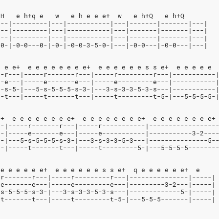
 H   e h+q e   w   e h e e e+  w   e h+Q   e h+Q
---|---------|---|-----------|---|-------|-------|---|
---|---------|---|-----------|---|-------|-------|---|
---|---------|---|-----------|---|-------|-------|---|
-0-|-0-0---0-|-0-|-0-0-3-5-0-|---|-0-0---|-0-0---|---|
e e e+  e e e e e e e e+  e e e e e e s s e+  e e e e e
--r---|-----r-------r---|-----r---------r---|-----------
--e---|-----e-------e---|-----e---------e---|-----------
5-s-5-|---5-s-5-5-5-s-3-|---3-s-3-3-5-3-s---|-----------
--t---|-----t-------t---|-----t---------t-5-|---5-5-5-5-
e+  e e e e e e e e+  e e e e e e e e+  e e e e e e e e+
--|-----r-------r---|-----r-----------|-----------------
--|-----e-------e---|-----e-----------|-----------3-2---
5-|---5-s-5-5-5-s-3-|---3-s-3-3-5-3---|---------------5-
--|-----t-------t---|-----t---------5-|---5-5-5-5-------
 e e e e e e+  e e e e e e s s e+  q e e e e e e+  e
-r-------r---|-----r---------r---|---------------|-----|
-e-------e---|-----e---------e---|---------3-2---|-----|
-s-5-5-5-s-3-|---3-s-3-3-5-3-s---|-------------5-|-----|
-t-------t---|-----t---------t-5-|---5-5-5-------|-----|