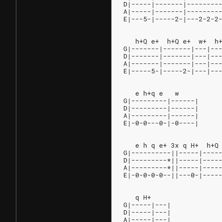
D|-----|-------|--------
A|-----|-------|--------
E|---5-|-----2-|---2-2-2
   h+Q e+  h+Q e+  w+  h
G|-------|-------|---|--
D|-------|-------|---|--
A|-------|-------|---|--
E|-----5-|-----2-|---|--
   e h+q e   w
G|---------|------|
D|---------|------|
A|---------|------|
E|-0-0---0-|-0----|
   e h q e+ 3x q H+  h+Q
G|----------||-----|----
D|---------*||-----|----
A|---------*||-----|----
E|-0-0-0-0--||---0-|----
   q H+
G|-----|---|
D|-----|---|
A|-----|---|