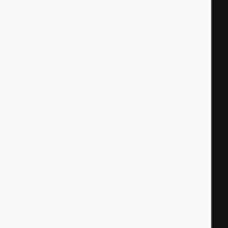
|
|
|
|