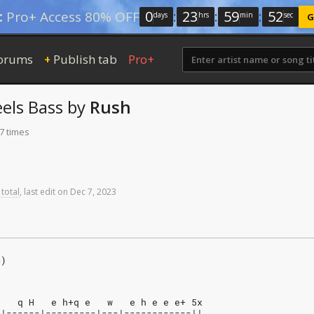
0
:
23
:
59
:
51
:
Pro+ Access 80% OFF
days
hrs
min
sec
G
orums
Publish tab
Pro+
+
els
Bass
by
Rush
7 times
 total
,
last
edit
on
Dec
7,
2023
G)
    q H   e h+q e   w   e h e e e+ 5x
||------|---------|---|------------||