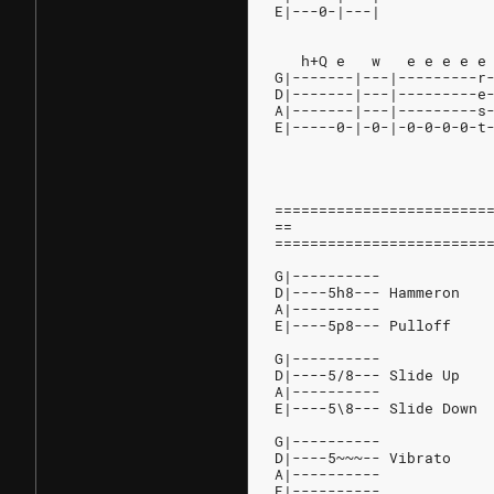
E|---0-|---|
   h+Q e   w   e e e e e
G|-------|---|---------r
D|-------|---|---------e
A|-------|---|---------s
E|-----0-|-0-|-0-0-0-0-t
========================
==                      
========================
G|----------            
D|----5h8--- Hammeron   
A|----------            
E|----5p8--- Pulloff    
G|----------            
D|----5/8--- Slide Up   
A|----------            
E|----5\8--- Slide Down 
G|----------            
D|----5~~~-- Vibrato    
A|----------            
E|----------            