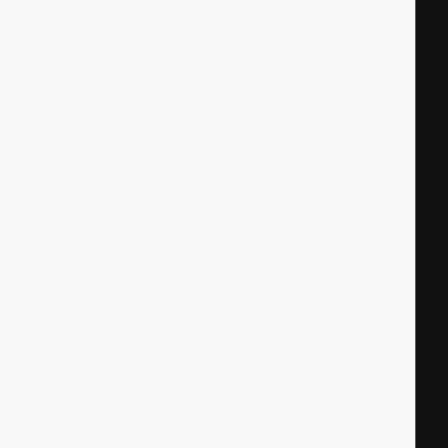
|
|
|
|
|
|
|
|