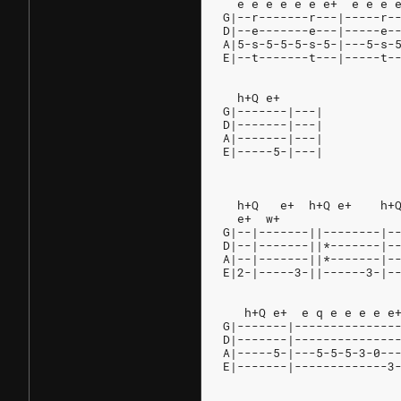
  e e e e e e e+  e e e 
G|--r-------r---|-----r-
D|--e-------e---|-----e-
A|5-s-5-5-5-s-5-|---5-s-
E|--t-------t---|-----t-
  h+Q e+
G|-------|---|
D|-------|---|
A|-------|---|
E|-----5-|---|
  h+Q   e+  h+Q e+    h+
  e+  w+
G|--|-------||--------|-
D|--|-------||*-------|-
A|--|-------||*-------|-
E|2-|-----3-||------3-|-
   h+Q e+  e q e e e e e
G|-------|--------------
D|-------|--------------
A|-----5-|---5-5-5-3-0--
E|-------|-------------3