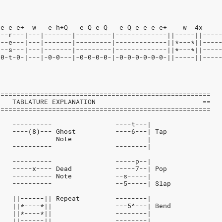
 e e e+  w   e h+Q   e Q e Q   e Q e e e e+    w  4x
---r---|---|-------|---------|-------------||-----||----
---e---|---|-------|---------|-------------||*---*||----
---s---|---|-------|---------|-------------||*---*||----
-0-t-0-|---|-0-0---|-0-0-0-0-|-0-0-0-0-0-0-||-----||----
======================================================
    TABLATURE EXPLANATION                           ==
======================================================
    ----------                ----t---|
    ----(8)--- Ghost          ----6---| Tap
    ---------- Note           --------|
    ----------                --------|
    ----------                -----p--|
    -----x---- Dead           -----7--| Pop
    ---------- Note           --s-----|
    ----------                --5-----| Slap
    ||------|| Repeat         --------|
    ||*----*||                ---5^---| Bend
    ||*----*||                --------|
    ||------||                --------|