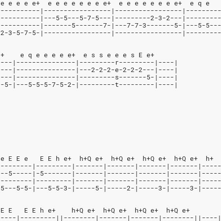
 e e e e e+  e e e e e e e e+  e e e e e e e e+  e q e
-----------|-----------------|-----------------|--------
-----------|---5-5---5-7-5---|---------2-3-2---|--------
-----------|-------5-------7-|---7-7-3-------5-|---5-5--
-2-3-5-7-5-|-----------------|-----------------|--------
e+    e q e e e e e+  e s s e e e s E e+
----|---------------|---------r---------|----|
----|---------------|---2-2-2-e-2-2-2---|----|
----|---------------|---------s-------5-|----|
7-5-|---5-5-5-7-5-2-|---------t---------|----|
 e E E e   E E h e+  h+Q e+  h+Q e+  h+Q e+  h+Q e+  h+
---------|---------|-------|-------|-------|-------|----
---5-----|-5-------|-------|-------|-------|-------|----
---------|---------|-------|-------|-------|-------|----
-5---5-5-|---5-5-3-|-----5-|-----2-|-----3-|-----3-|----
 E E   E E h e+    h+Q e+  h+Q e+  h+Q e+  h+Q e+
-----|---------||--------|-------|-------|--------||----