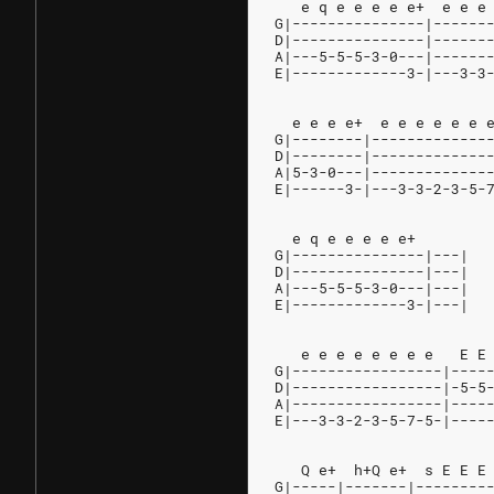
   e q e e e e e+  e e e
G|---------------|------
D|---------------|------
A|---5-5-5-3-0---|------
E|-------------3-|---3-3
  e e e e+  e e e e e e 
G|--------|-------------
D|--------|-------------
A|5-3-0---|-------------
E|------3-|---3-3-2-3-5-
  e q e e e e e+
G|---------------|---|
D|---------------|---|
A|---5-5-5-3-0---|---|
E|-------------3-|---|
   e e e e e e e e   E E
G|-----------------|----
D|-----------------|-5-5
A|-----------------|----
E|---3-3-2-3-5-7-5-|----
   Q e+  h+Q e+  s E E E
G|-----|-------|--------