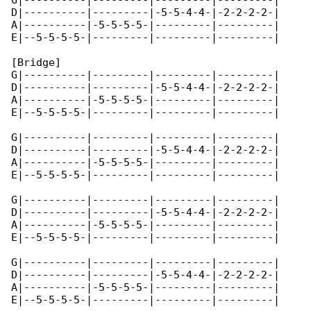
G|----------|---------|---------|---------|

D|----------|---------|-5-5-4-4-|-2-2-2-2-|

A|----------|-5-5-5-5-|---------|---------|

E|--5-5-5-5-|---------|---------|---------|

[Bridge]

G|----------|---------|---------|---------|

D|----------|---------|-5-5-4-4-|-2-2-2-2-|

A|----------|-5-5-5-5-|---------|---------|

E|--5-5-5-5-|---------|---------|---------|

G|----------|---------|---------|---------|

D|----------|---------|-5-5-4-4-|-2-2-2-2-|

A|----------|-5-5-5-5-|---------|---------|

E|--5-5-5-5-|---------|---------|---------|

G|----------|---------|---------|---------|

D|----------|---------|-5-5-4-4-|-2-2-2-2-|

A|----------|-5-5-5-5-|---------|---------|

E|--5-5-5-5-|---------|---------|---------|

G|----------|---------|---------|---------|

D|----------|---------|-5-5-4-4-|-2-2-2-2-|

A|----------|-5-5-5-5-|---------|---------|

E|--5-5-5-5-|---------|---------|---------|
