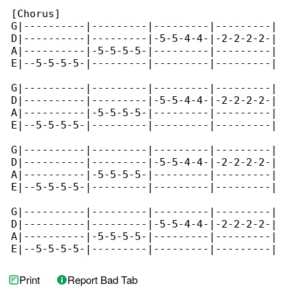
[Chorus]

G|----------|---------|---------|---------|

D|----------|---------|-5-5-4-4-|-2-2-2-2-|

A|----------|-5-5-5-5-|---------|---------|

E|--5-5-5-5-|---------|---------|---------|

G|----------|---------|---------|---------|

D|----------|---------|-5-5-4-4-|-2-2-2-2-|

A|----------|-5-5-5-5-|---------|---------|

E|--5-5-5-5-|---------|---------|---------|

G|----------|---------|---------|---------|

D|----------|---------|-5-5-4-4-|-2-2-2-2-|

A|----------|-5-5-5-5-|---------|---------|

E|--5-5-5-5-|---------|---------|---------|

G|----------|---------|---------|---------|

D|----------|---------|-5-5-4-4-|-2-2-2-2-|

A|----------|-5-5-5-5-|---------|---------|

E|--5-5-5-5-|---------|---------|---------|
Print
Report Bad Tab