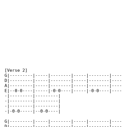
[Verse 2]

G|---------|-----|--------|-----|--------|----

D|---------|-----|--------|-----|--------|----

A|---------|-----|--------|-----|--------|----

E|--0-0----|-----|-0-0----|-----|-0-0----|----

-|---------|---------|

-|---------|---------|

-|---------|---------|

-|-0-0-----|--0-0----|

G|---------|-----|--------|-----|--------|----

D|---------|-----|--------|-----|--------|----
