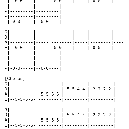
E|--0-0----|-----|-0-0----|-----|-0-0----|----

-|---------|---------|

-|---------|---------|

-|---------|---------|

-|-0-0-----|--0-0----|

G|---------|-----|--------|-----|--------|----

D|---------|-----|--------|-----|--------|----

A|---------|-----|--------|-----|--------|----

E|--0-0----|-----|-0-0----|-----|-0-0----|----

-|---------|---------|

-|---------|---------|

-|---------|---------|

-|-0-0-----|--0-0----|

[Chorus]

G|----------|---------|---------|---------|

D|----------|---------|-5-5-4-4-|-2-2-2-2-|

A|----------|-5-5-5-5-|---------|---------|

E|--5-5-5-5-|---------|---------|---------|

G|----------|---------|---------|---------|

D|----------|---------|-5-5-4-4-|-2-2-2-2-|

A|----------|-5-5-5-5-|---------|---------|

E|--5-5-5-5-|---------|---------|---------|
