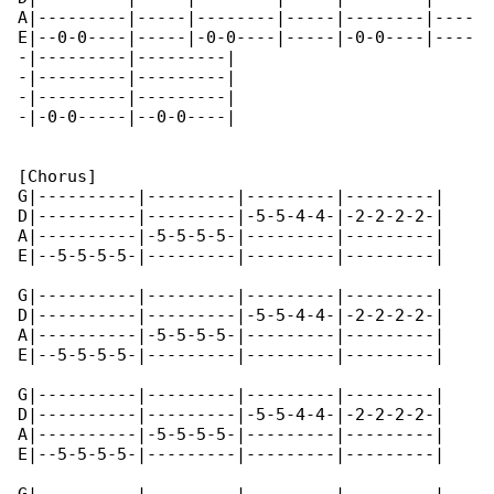
A|---------|-----|--------|-----|--------|----

E|--0-0----|-----|-0-0----|-----|-0-0----|----

-|---------|---------|

-|---------|---------|

-|---------|---------|

-|-0-0-----|--0-0----|

[Chorus]

G|----------|---------|---------|---------|

D|----------|---------|-5-5-4-4-|-2-2-2-2-|

A|----------|-5-5-5-5-|---------|---------|

E|--5-5-5-5-|---------|---------|---------|

G|----------|---------|---------|---------|

D|----------|---------|-5-5-4-4-|-2-2-2-2-|

A|----------|-5-5-5-5-|---------|---------|

E|--5-5-5-5-|---------|---------|---------|

G|----------|---------|---------|---------|

D|----------|---------|-5-5-4-4-|-2-2-2-2-|

A|----------|-5-5-5-5-|---------|---------|

E|--5-5-5-5-|---------|---------|---------|
