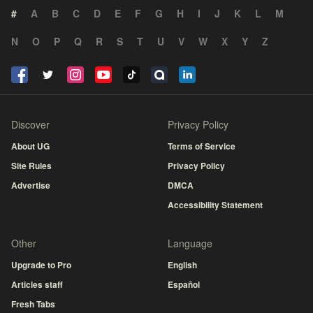
#
A
B
C
D
E
F
G
H
I
J
K
L
M
N
O
P
Q
R
S
T
U
V
W
X
Y
Z
Discover
Privacy Policy
About UG
Terms of Service
Site Rules
Privacy Policy
Advertise
DMCA
Accessibility Statement
Other
Language
Upgrade to Pro
English
Articles staff
Español
Fresh Tabs