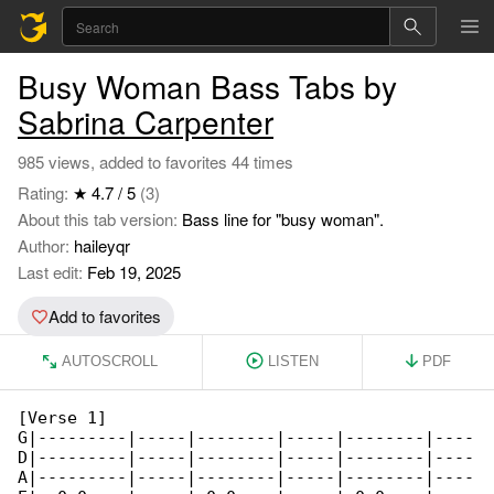
Busy Woman Bass Tabs by
Sabrina Carpenter
985 views, added to favorites 44 times
Rating:
★ 4.7 / 5
(3)
About this tab version:
Bass line for "busy woman".
Author:
haileyqr
Last edit:
Feb 19, 2025
Add to favorites
AUTOSCROLL
LISTEN
PDF
[Verse 1]

G|---------|-----|--------|-----|--------|----

D|---------|-----|--------|-----|--------|----

A|---------|-----|--------|-----|--------|----
