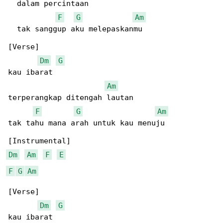
  dalam percintaan  

F
G
Am
  tak sanggup aku melepaskanmu  

[Verse]

Dm
G
kau ibarat   

Am
terperangkap ditengah lautan

F
G
Am
tak tahu mana arah untuk kau menuju

Dm
Am
F
E
F
G
Am
[Verse]

Dm
G
kau ibarat   
