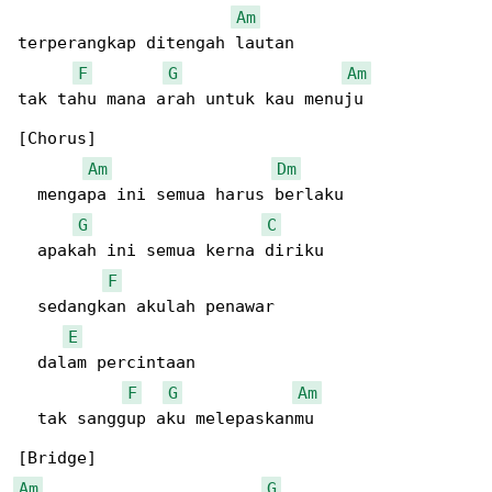
Am
terperangkap ditengah lautan

F
G
Am
tak tahu mana arah untuk kau menuju

[Chorus]

Am
Dm
  mengapa ini semua harus berlaku

G
C
  apakah ini semua kerna diriku

F
  sedangkan akulah penawar

E
  dalam percintaan  

F
G
Am
  tak sanggup aku melepaskanmu  

Am
G