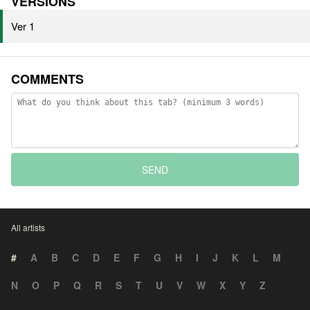
VERSIONS
Ver 1
COMMENTS
SEND
All artists
#
A
B
C
D
E
F
G
H
I
J
K
L
M
N
O
P
Q
R
S
T
U
V
W
X
Y
Z