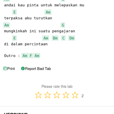
andai kau pinta untuk melepaskan mu

E
Am
Am
G
mungkinkah ini suatu pengajaran

E
Am
Bm
C
Dm
di dalam percintaan  

Outro : 
Am
F
Am
Print
Report Bad Tab
Please rate this tab
2