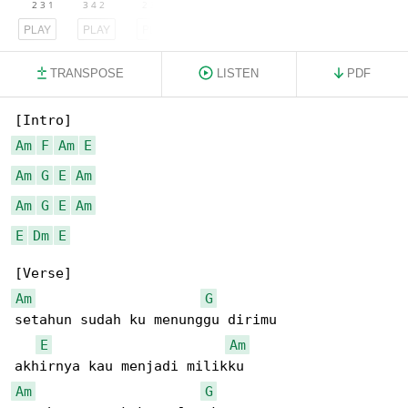
PLAY
PLAY
PLAY
TRANSPOSE
LISTEN
PDF
Am
F
Am
E
Am
G
E
Am
Am
G
E
Am
E
Dm
E
Am
G
setahun sudah ku menunggu dirimu

E
Am
Am
G