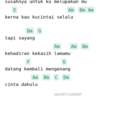
susahnya untuk ku melupakan mu

E
Am
Bm
Am
kerna kau kucintai selalu  

Dm
G
tapi sayang   

Am
Am
Bm
kehadiran kekasih lamamu

F
G
datang kembali mengenang

Am
Bm
C
Dm