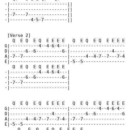
-|----------------------||

-|----------------------||

-|-7----7---------------||

-|--------4-5-7---------||

 [Verse 2]

   Q  E Q  E Q  E E E E   Q  E Q  E Q  E E E E

G|-----------4--4-6-4---|---------------------

D|------6--6----------6-|----------------4----

A|-7--7-----------------|------4--4-7--7---7-4

E|----------------------|-5--5----------------

   Q  E Q  E Q  E E E E

-|-----------4--4-6-4---|

-|------6--6----------6-|

-|-7--7-----------------|

-|----------------------|

   Q  E Q  E Q  E E E E   Q  E Q  E Q  E E E E

G|----------------------|-----------4--4-6-4--

D|----------------4-----|------6--6----------6

A|------4--4-7--7---7-4-|-7--7----------------

E|-5--5-----------------|---------------------

     Q   E  Q   E Q  E  E E  E
