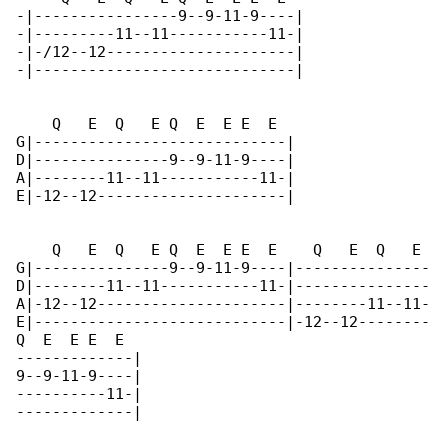
-|----------------9--9-11-9----|

-|---------11--11-----------11-|

-|-/12--12---------------------|

-|-----------------------------|

    Q   E  Q   E Q  E  E E  E

G|----------------------------|

D|---------------9--9-11-9----|

A|--------11--11-----------11-|

E|-12--12---------------------|

    Q   E  Q   E Q  E  E E  E    Q   E  Q   E 

G|---------------9--9-11-9----|---------------

D|--------11--11-----------11-|---------------

A|-12--12---------------------|--------11--11-

E|----------------------------|-12--12--------

Q  E  E E  E

-------------|

9--9-11-9----|

----------11-|

-------------|
