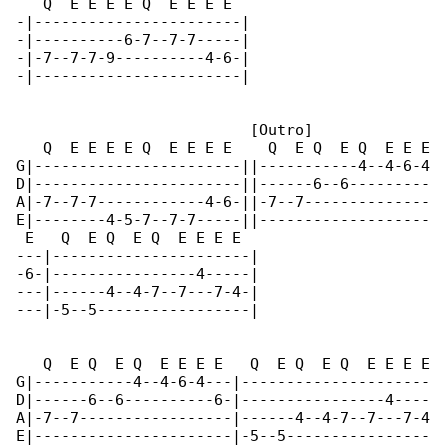
   Q  E E E E Q  E E E E

-|-----------------------|

-|----------6-7--7-7-----|

-|-7--7-7-9----------4-6-|

-|-----------------------|

                          [Outro]

   Q  E E E E Q  E E E E    Q  E Q  E Q  E E E

G|-----------------------||-----------4--4-6-4

D|-----------------------||------6--6---------

A|-7--7-7------------4-6-||-7--7--------------

E|--------4-5-7--7-7-----||-------------------

 E   Q  E Q  E Q  E E E E

---|----------------------|

-6-|----------------4-----|

---|------4--4-7--7---7-4-|

---|-5--5-----------------|

   Q  E Q  E Q  E E E E   Q  E Q  E Q  E E E E

G|-----------4--4-6-4---|---------------------

D|------6--6----------6-|----------------4----

A|-7--7-----------------|------4--4-7--7---7-4

E|----------------------|-5--5----------------
