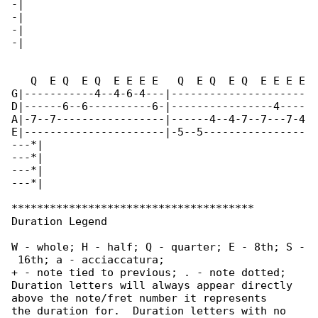
-|

-|

-|

-|

   Q  E Q  E Q  E E E E   Q  E Q  E Q  E E E E

G|-----------4--4-6-4---|---------------------

D|------6--6----------6-|----------------4----

A|-7--7-----------------|------4--4-7--7---7-4

E|----------------------|-5--5----------------

---*|

---*|

---*|

---*|

**************************************

Duration Legend

W - whole; H - half; Q - quarter; E - 8th; S -

 16th; a - acciaccatura;

+ - note tied to previous; . - note dotted;

Duration letters will always appear directly 

above the note/fret number it represents

the duration for.  Duration letters with no 
