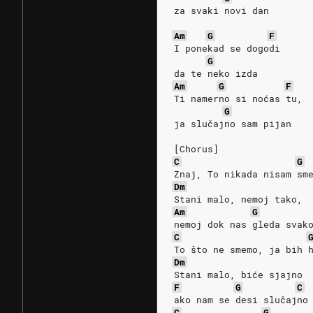
za svaki novi dan
Am
G
F
I ponekad se dogodi
G
da te neko izda
Am
G
F
Ti namerno si noćas tu,
G
ja slučajno sam pijan
[Chorus]
C
G
Znaj, To nikada nisam sm
Dm
Stani malo, nemoj tako,
Am
G
nemoj dok nas gleda svak
C
To što ne smemo, ja bih 
Dm
Stani malo, biće sjajno
F
G
C
ako nam se desi slučajno
C
G