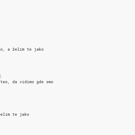
eo, a želim te jako
o
G
hteo, da vidimo gde smo
želim te jako