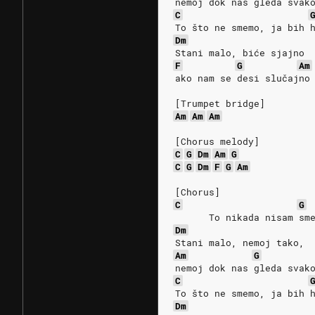
nemoj dok nas gleda svak
C
To što ne smemo, ja bih 
Dm
Stani malo, biće sjajno
F
G
Am
ako nam se desi slučajno
[Trumpet bridge]
Am
Am
Am
[Chorus melody]
C
G
Dm
Am
G
C
G
Dm
F
G
Am
[Chorus]
C
G
      To nikada nisam sm
Dm
Stani malo, nemoj tako,
Am
G
nemoj dok nas gleda svak
C
To što ne smemo, ja bih 
Dm