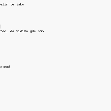
želim te jako
o
G
hteo, da vidimo gde smo
 sinoć,