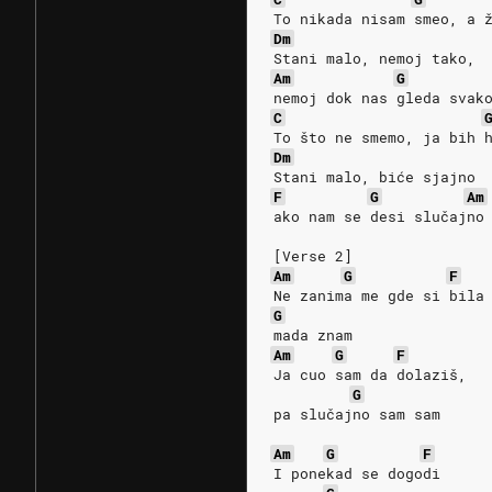
To nikada nisam smeo, a 
Dm
Stani malo, nemoj tako,
Am
G
nemoj dok nas gleda svak
C
To što ne smemo, ja bih 
Dm
Stani malo, biće sjajno
F
G
Am
ako nam se desi slučajno
[Verse 2]
Am
G
F
Ne zanima me gde si bila
G
mada znam
Am
G
F
Ja cuo sam da dolaziš,
G
pa slučajno sam sam
Am
G
F
I ponekad se dogodi