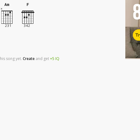
Am
F
Tr
his song yet.
Create
and
get
+5
IQ
h