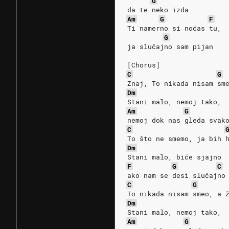
G
da te neko izda
Am
G
F
Ti namerno si noćas tu,
G
ja slučajno sam pijan
[Chorus]
C
G
Znaj, To nikada nisam sm
Dm
Stani malo, nemoj tako,
Am
G
nemoj dok nas gleda svak
C
To što ne smemo, ja bih 
Dm
Stani malo, biće sjajno
F
G
C
ako nam se desi slučajno
C
G
To nikada nisam smeo, a 
Dm
Stani malo, nemoj tako,
Am
G