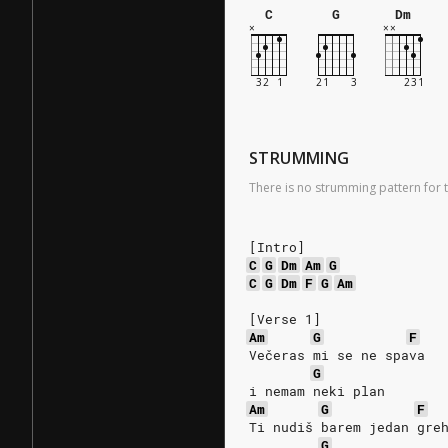
C
G
Dm
STRUMMING
There is no strumming pattern for t
[Intro]
C
G
Dm
Am
G
C
G
Dm
F
G
Am
[Verse 1]
Am
G
F
Večeras mi se ne spava
G
i nemam neki plan
Am
G
F
Ti nudiš barem jedan gre
G