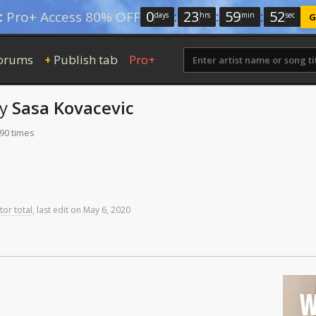
0
:
23
:
59
:
51
:
Pro+ Access 80% OFF
days
hrs
min
sec
G
orums
Publish tab
Pro+
+
by
Sasa Kovacevic
190 times
tor total
,
last
edit
on
May
6,
2020
W