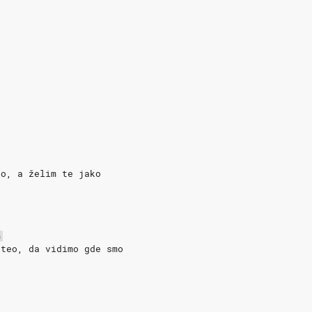
eo, a želim te jako
o
G
hteo, da vidimo gde smo