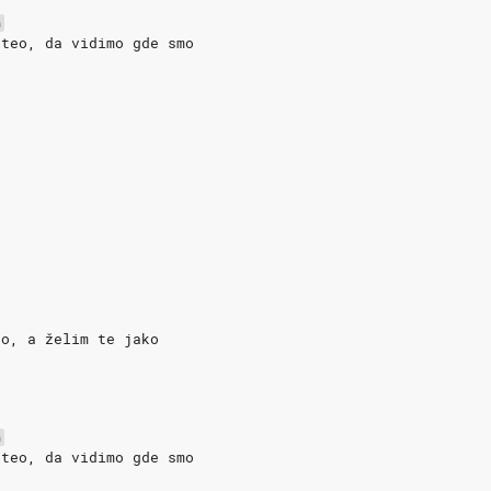
o
G
hteo, da vidimo gde smo
eo, a želim te jako
o
G
hteo, da vidimo gde smo