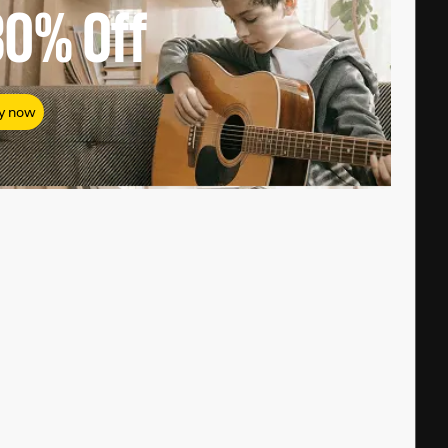
80%
Off
y now