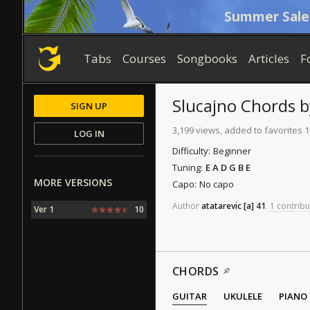
Summer Sale
Tabs
Courses
Songbooks
Articles
F
Slucajno
Chords
SIGN UP
3,199 views, added to favorites 
LOG IN
Difficulty:
Beginner
Tuning:
E A D G B E
MORE VERSIONS
Capo:
No capo
Author
atatarevic
[a]
41
.
1 contribu
Ver 1
10
CHORDS
GUITAR
UKULELE
PIANO