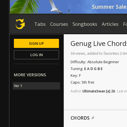
Summer Sale
Tabs
Courses
Songbooks
Articles
F
Genug
Live Chord
SIGN UP
34 views, added to favorites 2 ti
LOG IN
Difficulty:
Absolute Beginner
Tuning:
E A D G B E
MORE VERSIONS
Key:
F
Capo:
5th fret
Ver 1
Author
UltimateSwan
[a]
26
.
Last
e
CHORDS