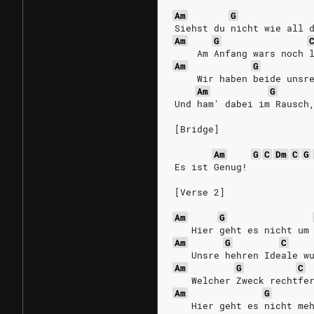
Am
G
Siehst du nicht wie all 
Am
G
    Am Anfang wars noch 
Am
G
    Wir haben beide unsr
Am
G
Und ham' dabei im Rausch
[Bridge]
Am
G
C
Dm
C
G
Es ist Genug!
[Verse 2]
Am
G
   Hier geht es nicht um
Am
G
C
   Unsre hehren Ideale w
Am
G
C
   Welcher Zweck rechtfe
Am
G
   Hier geht es nicht me