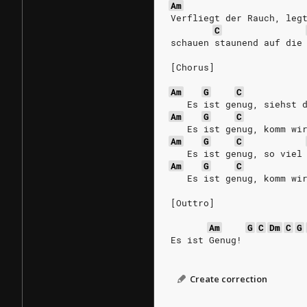
Am
Verfliegt der Rauch, leg
C
schauen staunend auf die
[Chorus]
Am
G
C
   Es ist genug, siehst 
Am
G
C
   Es ist genug, komm wi
Am
G
C
   Es ist genug, so viel
Am
G
C
   Es ist genug, komm wi
[Outtro]
Am
G
C
Dm
C
G
Es ist Genug!
Create correction