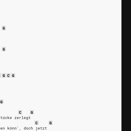
G
h
G
h
C
G
C
G
G
C
G
Stücke zerlegt
C
G
den könn', doch jetzt