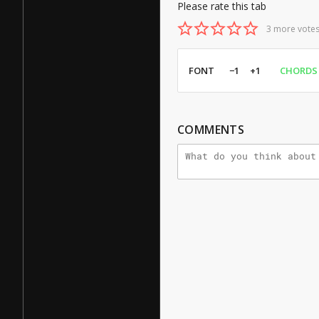
Please rate this tab
3 more votes
FONT
−1
+1
CHORDS
COMMENTS