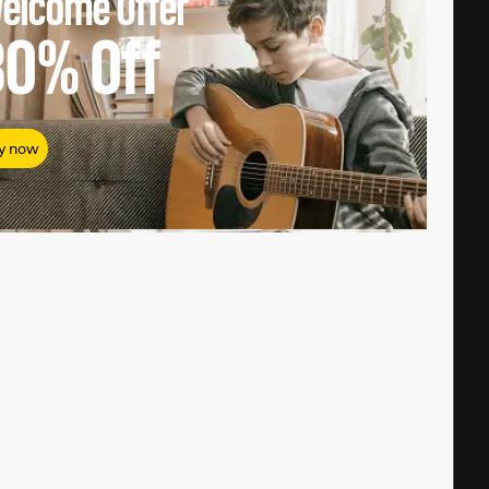
elcome Offer
80%
Off
y now