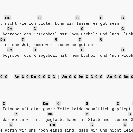
Dm
C
G
C
G
du nicht wie ich blute, komm wir lassen es gut sein
Dm
C
G
C
r begraben das Kriegsbeil mit 'nem Lächeln und 'nem Fluc
Dm
C
G
C
G
 sinnlose Wut, komm wir lassen es gut sein
Dm
C
G
C
r begraben das Kriegsbeil mit 'nem Lächeln und 'nem Fluc
C
G
|
Am
G
C
Dm
C
G
C
G
|
Am
G
C
Dm
C
G
C
G
|
Am
G
C
Dm
C
Dm
C
G
C
e Feindschaft eine ganze Weile leidenschaftlich gepflegt
C
Dm
C
G
, das woran wir mal geglaubt haben in Staub und tausend 
C
Dm
C
G
ge worin wir uns noch einig sind, dass wir uns nicht lei