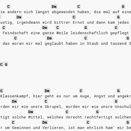
C
Dm
C
G
die andern sich längst abgewendet haben, die mal auf ein
C
Dm
C
G
lustig, irgendwann wird bittrer Ernst und dann kam jedes
C
Dm
C
G
C
e Feindschaft eine ganze Weile leidenschaftlich gepflegt
C
Dm
C
G
, das woran wir mal geglaubt haben in Staub und tausend 
C
G
C
Dm
C
G
 Klassenkampf, hier geht es nur um Auge, Angst und angek
Dm
C
G
urden wir wie unsre Skrupel, wurden wir wie unsre Unschu
Dm
C
G
rtigt solche Mittel, welches Unrecht rechtfertigt solche
C
Dm
C
G
hr um Gewinnen und Verlieren, ist man ehrlich ham' wir b