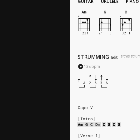
GUITAR
UKULELE
PIANO
Am
G
C
STRUMMING
Is this str
Edit
138
bpm
1
&
2
&
3
&
Capo V
[Intro]
Am
G
C
Dm
C
G
C
G
[Verse 1]