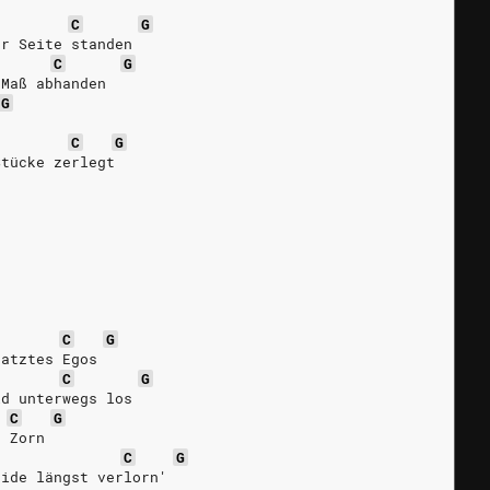
C
G
er Seite standen
C
G
 Maß abhanden
G
C
G
Stücke zerlegt
C
G
ratztes Egos
C
G
ld unterwegs los
C
G
n Zorn
C
G
eide längst verlorn'