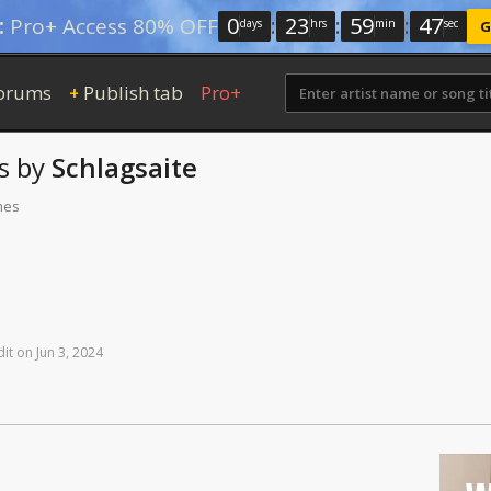
0
:
23
:
59
:
47
:
Pro+ Access 80% OFF
days
hrs
min
sec
G
orums
Publish tab
Pro+
+
s
by
Schlagsaite
mes
dit
on
Jun
3,
2024