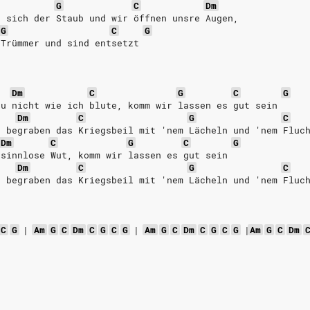
G
C
Dm
t sich der Staub und wir öffnen unsre Augen,
G
C
G
 Trümmer und sind entsetzt
Dm
C
G
C
G
du nicht wie ich blute, komm wir lassen es gut sein
Dm
C
G
C
r begraben das Kriegsbeil mit 'nem Lächeln und 'nem Fluc
Dm
C
G
C
G
 sinnlose Wut, komm wir lassen es gut sein
Dm
C
G
C
r begraben das Kriegsbeil mit 'nem Lächeln und 'nem Fluc
C
G
|
Am
G
C
Dm
C
G
C
G
|
Am
G
C
Dm
C
G
C
G
|
Am
G
C
Dm