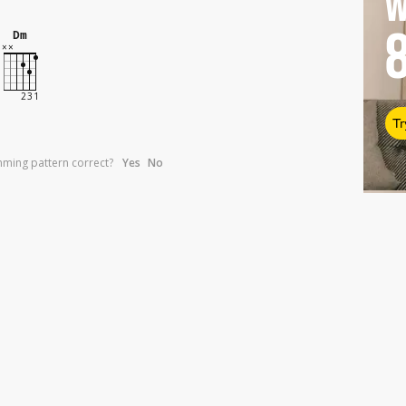
W
Dm
Tr
umming pattern correct?
Yes
No