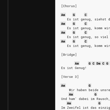
[Chorus]
Am
G
C
   Es ist genug, siehst 
Am
G
C
   Es ist genug, komm wi
Am
G
C
   Es ist genug, so viel
Am
G
C
   Es ist genug, komm wi
[Bridge]
Am
G
C
Dm
C
G
Es ist Genug!
[Verse 3]
Am
G
    Wir haben beide unsr
Am
G
Und ham' dabei im Rausch
Am
G
Im Zweifel ist das einzi