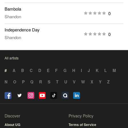
Bambola
0
Shandon
Independence Day
0
Shandon
All artists
#
A
B
C
D
E
F
G
H
I
J
K
L
M
N
O
P
Q
R
S
T
U
V
W
X
Y
Z
Discover
Privacy Policy
About UG
Terms of Service