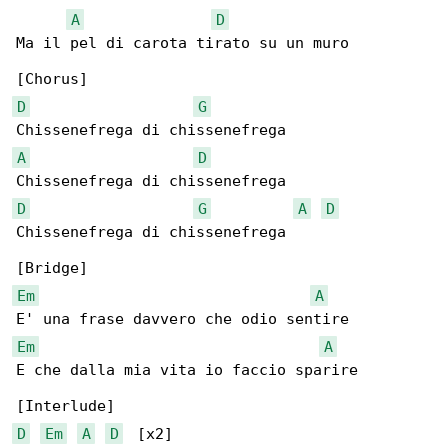
A
D
Ma il pel di carota tirato su un muro

D
G
A
D
D
G
A
D
Chissenefrega di chissenefrega

Em
A
Em
A
E che dalla mia vita io faccio sparire

D
Em
A
D
  [x2]
