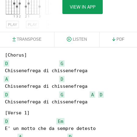
VIEW IN APP
PLAY
PLAY
PLAY
TRANSPOSE
LISTEN
PDF
D
G
A
D
D
G
A
D
Chissenefrega di chissenefrega

D
Em
E' un motto che da sempre detesto

A
D