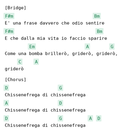
F#m
Bm
F#m
Bm
E che dalla mia vita io faccio sparire

Em
A
G
Come una bomba brillerò, griderò, griderò, 

C
A
griderò

D
G
A
D
D
G
A
D
Chissenefrega di chissenefrega