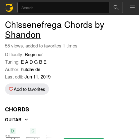
Chissenefrega Chords by
Shandon
55 views, added to favorites 1 times
Difficulty:
Beginner
Tuning:
E A D G B E
Author:
hutdavide
Last edit:
Jun 11, 2019
Add to favorites
CHORDS
GUITAR
D
G
A