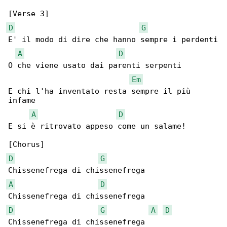
D
G
E' il modo di dire che hanno sempre i perdenti

A
D
O che viene usato dai parenti serpenti

Em
E chi l'ha inventato resta sempre il più 

infame

A
D
E si è ritrovato appeso come un salame!

D
G
A
D
D
G
A
D
Chissenefrega di chissenefrega
