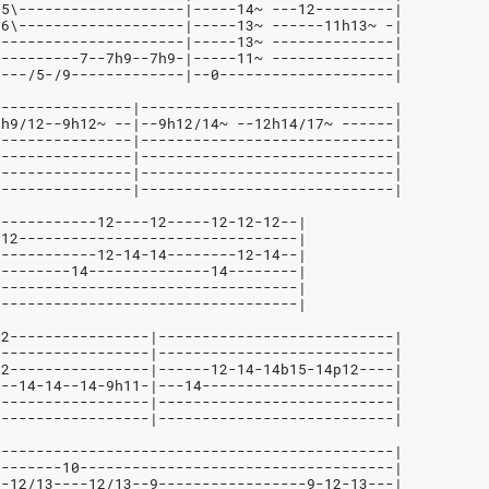
-5\-------------------|-----14~ ---12---------|
-6\-------------------|-----13~ ------11h13~ -|
----------------------|-----13~ --------------|
----------7--7h9--7h9-|-----11~ --------------|
----/5-/9-------------|--0--------------------|
----------------|-----------------------------|
7h9/12--9h12~ --|--9h12/14~ --12h14/17~ ------|
----------------|-----------------------------|
----------------|-----------------------------|
----------------|-----------------------------|
----------------|-----------------------------|
------------12----12-----12-12-12--|
p12--------------------------------|
------------12-14-14--------12-14--|
---------14--------------14--------|
-----------------------------------|
-----------------------------------|
12----------------|---------------------------|
------------------|---------------------------|
12----------------|------12-14-14b15-14p12----|
---14-14--14-9h11-|---14----------------------|
------------------|---------------------------|
------------------|---------------------------|
----------------------------------------------|
--------10------------------------------------|
--12/13----12/13--9-----------------9-12-13---|