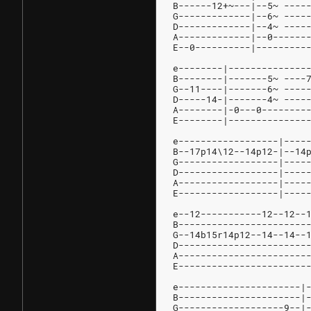
B------12+~---|--5~ ----
G-------------|--6~ ----
D-------------|--4~ ----
A-------------|--0------
E--0----------|---------
e--------|--------------
B--------|-------5~ ----
G--11----|-------6~ ----
D-----14-|-------4~ ----
A--------|-0---0--------
E--------|--------------
e------------------|----
B--17p14\12--14p12-|--14
G------------------|----
D------------------|----
A------------------|----
E------------------|----
e--12-----------12--12--
B-----------------------
G--14b15r14p12--14--14--
D-----------------------
A-----------------------
E-----------------------
e----------------------|
B----------------------|
G-------------------9--|