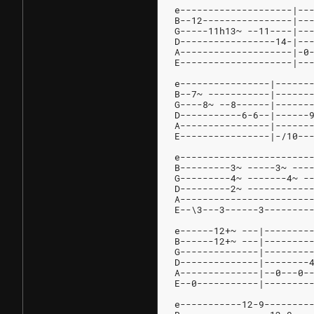
e--------------------|--
B--12----------------|--
G-----11h13~ --11----|--
D-----------------14-|--
A--------------------|-0
E--------------------|--
e----------------|------
B--7~ -----------|------
G----8~ --8------|------
D-----------6-6--|------
A----------------|------
E----------------|-/10--
e-----------------------
B---------3~ -----3~ ---
G---------4~ -------4~ -
D---------2~ -----------
A-----------------------
E--\3---3------3--------
e------12+~ ---|--------
B------12+~ ---|--------
G--------------|--------
D--------------|--------
A--------------|--0---0-
E--0-----------|--------
e-----------12-9--------