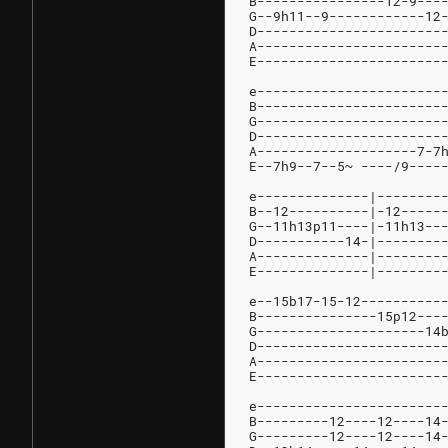
B----------------12-9---
G--9h11--9------------12
D-----------------------
A-----------------------
E-----------------------
e-----------------------
B-----------------------
G-----------------------
D-----------------------
A--------------------7-7
E--7h9--7--5~ ----/9----
e--------------|--------
B--12----------|-12-----
G--11h13p11----|-11h13--
D-----------14-|--------
A--------------|--------
E--------------|--------
e--15b17-15-12----------
B---------------15p12---
G---------------------14
D-----------------------
A-----------------------
E-----------------------
e-----------------------
B---------12----12----14
G---------12----12----14