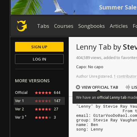
Summer Sale
Tabs
Courses
Songbooks
Articles
F
Lenny
Tab
by
Ste
SIGN UP
404,589 views, added to favorite
LOG IN
Capo:
No capo
Author
Unregistered
.
1 contributor
MORE VERSIONS
VIEW OFFICIAL TAB
LI
Official
644
We
have
an
official
Lenny
tab
mad
Ver 1
147
"Lenny" by Stevie Ray Va
Ver 2
27
                   From 
email: GitarVooDo@aol.co
*
Ver 3
3
group: Stevie Ray Vaugha
name: Ben
song: Lenny