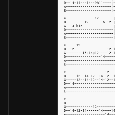
D--14-14---14--9h11----|
A----------------------|
E----------------------|
e--------------12-------
B---------12------15-12-
G--14-b15---------------
D-----------------------
A-----------------------
E-----------------------
e-----12----------------
B--12----------------12-
G--------15p14p12----12-
D-----------------14----
A-----------------------
E-----------------------
e-------------------12--
B-----12--14-12--14-12--
G-----12--14-12--14-12--
D--14-------------------
A-----------------------
E-----------------------
e-----------------------
B-----------------------
G-------------12--------
D--14-12-14------14----1
A-------------------14--