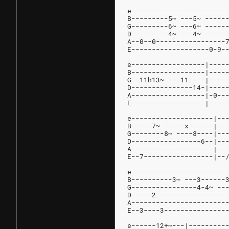
e-----------------------
B---------5~ ---5~ -----
G---------6~ ---6~ -----
D---------4~ ---4~ -----
A--0--0-----------------
E-------------------0-9-
e------------------|----
B------------------|----
G--11h13~ ---11----|----
D---------------14-|----
A------------------|-0--
E------------------|----
e--------------------|--
B-----7~ -----x------|--
G--------8~ ----8----|--
D-----------------6--|--
A--------------------|--
E--7-----------------|--
e-----------------------
B----------3~ ---3------
G----------------4-4~ --
D-----2-----------------
A-----------------------
E--3----3---------------
e------12+~---|---------