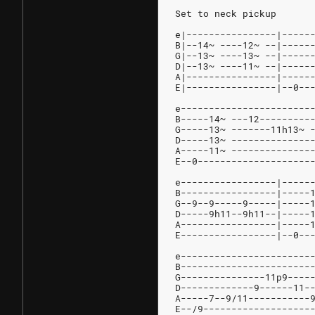
Set to neck pickup
e|----------------|-----
B|--14~ ----12~ --|-----
G|--13~ ----13~ --|-----
D|--13~ ----11~ --|-----
A|----------------|-----
E|----------------|--0--
e-----------------------
B-----14~ ---12---------
G-----13~ -------11h13~ 
D-----13~ --------------
A-----11~ --------------
E--0--------------------
e-----------------|-----
B-----------------|-----
G--9--9-----9-----|-----
D-----9h11--9h11--|-----
A-----------------|-----
E-----------------|--0--
e-----------------------
B-----------------------
G---------------11p9----
D-------------9------11-
A-----7--9/11-----------
E--/9-------------------