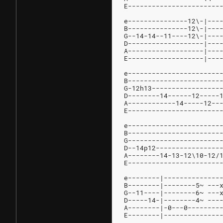
E-----------------------
e---------------12\-|---
B---------------12\-|---
G--14-14--11----12\-|---
D-------------------|---
A-------------------|---
E-------------------|---
e-----------------------
B-----------------------
G-12h13-----------------
D--------14------12-----
A------------14-----12--
E-----------------------
e-----------------------
B-----------------------
G-----------------------
D--14p12----------------
A--------14-13-12\10-12/
E-----------------------
e--------|--------------
B--------|--------5~ ---
G--11----|--------6~ ---
D-----14-|--------4~ ---
A--------|-0---0--------
E--------|--------------