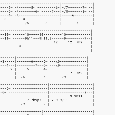
------------------------------|---------------|
-----5~ -\------5~ ---------6-|-/7-------7~ --|
-----6~ -\--------6~ -----7---|-/8-------8~ --|
-----4~ -\--------------------|-----6---------|
---0--------0-----------------|---------------|
-------------/5--------6------|-------7-------|
---------------------------------------------|
---10~ ------10-----10---------10------------|
---11~ ------9h11---9h11p9------9---------7--|
9--------------------------12-----12--7h9----|
----------0----------------------------------|
---------------------------------------------|
--------|----------------------------------|
--3-----|-------6-----5~ ---x0-------------|
----4---|---------7---6~ ---x0-------------|
------2-|-----5-------4~ ------------------|
--------|--------------------------7--7h9--|
--------|--/6---------5--------/9----------|
------------------------|---------------------|
----5~ -----------------|---------------------|
--6~ -------------------|-----------------9---|
4-----------------------|----------9-9h11-----|
--------------7-7h9p7---|-7-9-9/11------------|
-----------/9---------9-|---------------------|
---------------------|------------------------|