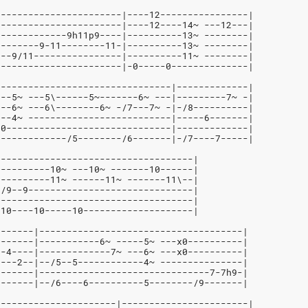
-----------------------|----12----------------|
-----------------------|----12----14~ ---12---|
-------------9h11p9----|----------13~ --------|
--------9-11--------11-|----------13~ --------|
7--9/11----------------|----------11~ --------|
-----------------------|-0-----0--------------|
--------------------------------|-------------|
---5~ ---5\------5~-------6~ ---|---------7~ -|
---6~ ---6\--------6~ -/7---7~ -|-/8----------|
---4~ --------------------------|-----6-------|
-0------------------------------|-------------|
-------------/5--------/6-------|-/7----7-----|
------------------------------------|
----------10~ ---10~ -------10------|
----------11~ ------11~ -------11\--|
-/9--9------------------------------|
------------------------------------|
/10----10-----10--------------------|
-------|-------------------------------------|
3------|-----------6~ -----5~ ---x0----------|
--4----|-------------7~ ---6~ ---x0----------|
----2--|--/5--5------------4~ ---------------|
-------|-------------------------------7-7h9-|
-------|--/6----6----------5--------/9-------|
----------------------|-----------------------|