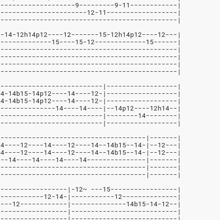
--------------------9---------9-11------------|
-----------------------12-11------------------|
----------------------------------------------|
|-14-12h14p12----12-------15-12h14p12----12---|
|-------------15----15-12-------------15------|
|---------------------------------------------|
|---------------------------------------------|
|---------------------------------------------|
|---------------------------------------------|
---------------------------|------------------|
14-14b15-14p12----14----12-|------------------|
14-14b15-14p12----14----12-|------------------|
---------------14----14----|--14p12----12h14--|
---------------------------|--------14--------|
---------------------------|------------------|
--------------------------------------|-------|
14----12----14----12----14--14b15--14-|--12---|
14----12----14----12----14--14b15--14-|--12---|
---14----14----14----14---------------|-------|
--------------------------------------|-------|
--------------------------------------|-------|
------------------|-12~ ---15-----------------|
------------12-14-|-----------12--------------|
----12------------|--------------14b15-14-12--|
4-----------------|---------------------------|
------------------|---------------------------|