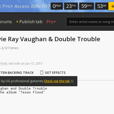
0
:
23
:
59
:
52
:
Pro+ Access 80% OFF
days
hrs
min
sec
G
orums
Publish tab
Pro+
+
vie Ray Vaughan & Double Trouble
s 4,127 times
 total
,
last
edit
on
Jun
15,
2017
STEN BACKING TRACK
GET EFFECTS
e
by
UG
professional
guitarists.
Check out the tab
ughan and Double Trouble
the album "Texas Flood"
m
n