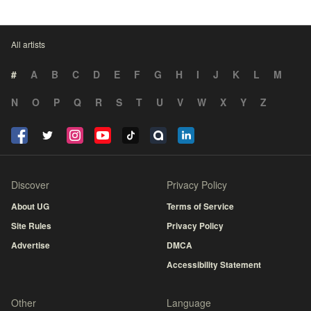
All artists
#
A
B
C
D
E
F
G
H
I
J
K
L
M
N
O
P
Q
R
S
T
U
V
W
X
Y
Z
Discover
Privacy Policy
About UG
Terms of Service
Site Rules
Privacy Policy
Advertise
DMCA
Accessibility Statement
Other
Language