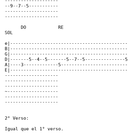
--------------------

--9--7--5-----------

--------------------

--------------------

      DO            RE                       

SOL

e|--------------------------------------------

B|--------------------------------------------

G|--------------------------------------------

D|-------5--4--5-------5--7--5---------------5

A|----3-------------5-------------------------

E|--------------------------------------------

--------------------

--------------------

--------------------

~-------------------

--------------------

--------------------

2° Verso:

Igual que el 1° verso.
