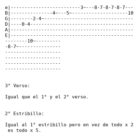
e|-------------------------3~---8-7-8-7-8-7---

B|---------------4~---5~--------------------10

G|--------2-4~--------------------------------

D|----0-4-------------------------------------

A|--------------------------------------------

E|--------------------------------------------

--------10~---------

-8-7~---------------

--------------------

--------------------

--------------------

--------------------

3° Verso:

Igual que el 1° y el 2° verso.

2° Estribillo:

Igual al 1° estribillo pero en vez de todo x 2

 es todo x 5.
