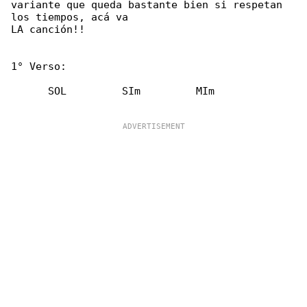
variante que queda bastante bien si respetan 

los tiempos, acá va

LA canción!!

1° Verso:

      SOL         SIm         MIm
