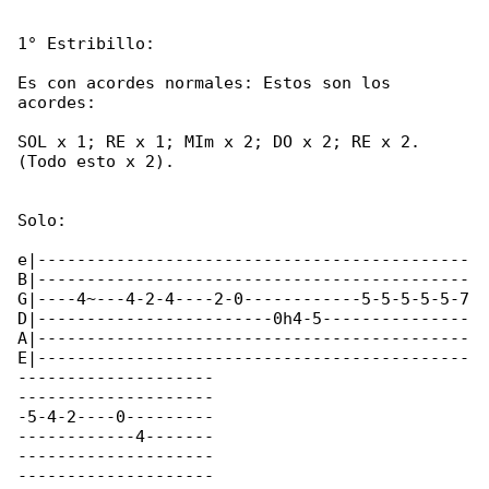
1° Estribillo:

Es con acordes normales: Estos son los 

acordes:

SOL x 1; RE x 1; MIm x 2; DO x 2; RE x 2. 

(Todo esto x 2).

Solo:

e|--------------------------------------------

B|--------------------------------------------

G|----4~---4-2-4----2-0------------5-5-5-5-5-7

D|------------------------0h4-5---------------

A|--------------------------------------------

E|--------------------------------------------

--------------------

--------------------

-5-4-2----0---------

------------4-------

--------------------

--------------------
