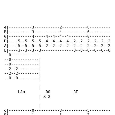
e|----------3-----------2-----------0---------

B|----------3-----------4-----------0---------

G|----------4-----4--4--4--4--------0---------

D|----5--5--5--5--4--4--4--4--2--2--2--2--2--2

A|----5--5--5--5--2--2--2--2--2--2--2--2--2--2

E|----3--3--3--3--------------0--0--0--0--0--0

--0------------

--0------------|

--0------------|

--2--2---------|

--2--2---------|

--0--0---------|

               |

      LAm         DO          RE              

               | X 2

               |

e|----------0-----------3-----------5---------
