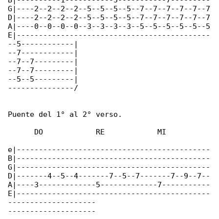
B|----------1-----------5-----------7---------

G|----2--2--2--2--5--5--5--5--7--7--7--7--7--7

D|----2--2--2--2--5--5--5--5--7--7--7--7--7--7

A|----0--0--0--0--3--3--3--3--5--5--5--5--5--5

E|--------------------------------------------

--5------------|

--7------------|

--7--7---------|

--7--7---------|

--5--5---------|

---------------/

Puente del 1° al 2° verso.

      DO            RE            MI

e|--------------------------------------------

B|--------------------------------------------

G|--------------------------------------------

D|-------4--5--4-------7--5--7-------7--9--7--

A|----3-------------5-------------7-----------

E|--------------------------------------------

--------------------

--------------------
