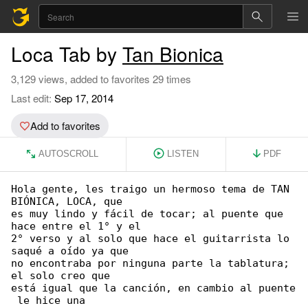
Loca Tab by
Tan Bionica
3,129 views, added to favorites 29 times
Last edit:
Sep 17, 2014
Add to favorites
AUTOSCROLL
LISTEN
PDF
Hola gente, les traigo un hermoso tema de TAN 

BIÓNICA, LOCA, que

es muy lindo y fácil de tocar; al puente que 

hace entre el 1° y el

2° verso y al solo que hace el guitarrista lo 

saqué a oído ya que

no encontraba por ninguna parte la tablatura; 

el solo creo que

está igual que la canción, en cambio al puente

 le hice una
