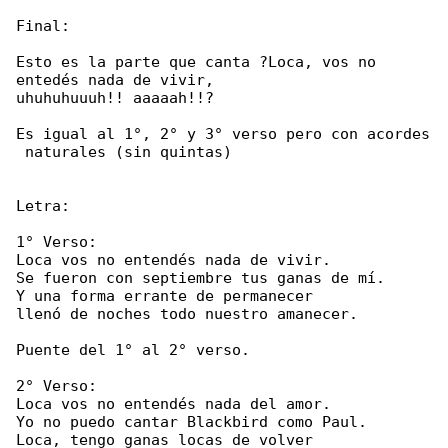
Final:

Esto es la parte que canta ?Loca, vos no 

entedés nada de vivir,

uhuhuhuuuh!! aaaaah!!?

Es igual al 1°, 2° y 3° verso pero con acordes

 naturales (sin quintas)

Letra:

1° Verso:

Loca vos no entendés nada de vivir.

Se fueron con septiembre tus ganas de mí.

Y una forma errante de permanecer

llenó de noches todo nuestro amanecer.

Puente del 1° al 2° verso.

2° Verso:

Loca vos no entendés nada del amor.

Yo no puedo cantar Blackbird como Paul.

Loca, tengo ganas locas de volver
