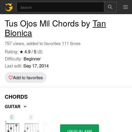
Tus Ojos Mil Chords by
Tan
Bionica
757 views, added to favorites 111 times
Rating:
★ 4.9 / 5
(8)
Difficulty:
Beginner
Last edit:
Sep 17, 2014
Add to favorites
CHORDS
GUITAR
C
G
D
VIEW IN APP