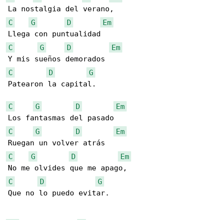
C
G
D
Em
C
G
D
Em
C
D
G
Patearon la capital.

C
G
D
Em
C
G
D
Em
C
G
D
Em
C
D
G
Que no lo puedo evitar.
