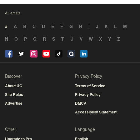
All artists
#
A
B
C
D
E
F
G
H
I
J
K
L
M
N
O
P
Q
R
S
T
U
V
W
X
Y
Z
Discover
Privacy Policy
About UG
Terms of Service
Site Rules
Privacy Policy
Advertise
DMCA
Accessibility Statement
Other
Language
Upgrade to Pro
English