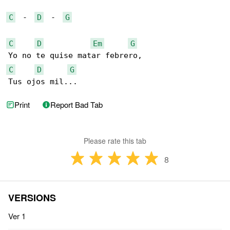
C
  -  
D
  -  
G
C
D
Em
G
C
D
G
Tus ojos mil...
Print
Report Bad Tab
Please rate this tab
8
VERSIONS
Ver 1