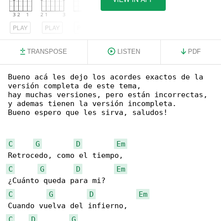
PLAY
PLAY
PLAY
TRANSPOSE
LISTEN
PDF
Bueno acá les dejo los acordes exactos de la 

versión completa de este tema,

hay muchas versiones, pero están incorrectas,

y ademas tienen la versión incompleta.

Bueno espero que les sirva, saludos!

C
G
D
Em
C
G
D
Em
C
G
D
Em
C
D
G