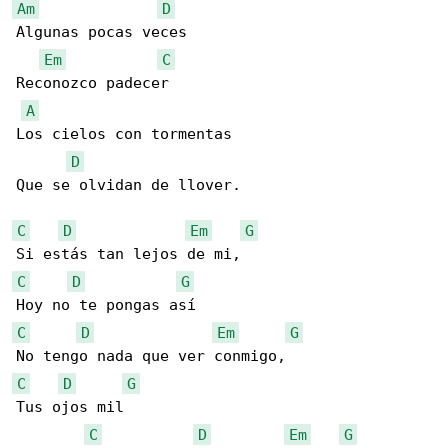
Am
D
Algunas pocas veces

Em
C
Reconozco padecer

A
Los cielos con tormentas

D
Que se olvidan de llover.

C
D
Em
G
C
D
G
C
D
Em
G
C
D
G
Tus ojos mil

C
D
Em
G