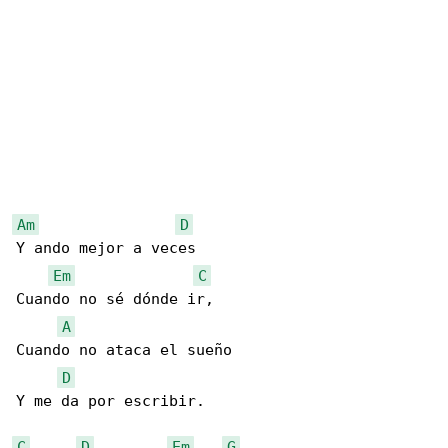
Am
D
Y ando mejor a veces

Em
C
Cuando no sé dónde ir,

A
Cuando no ataca el sueño

D
Y me da por escribir.

C
D
Em
G