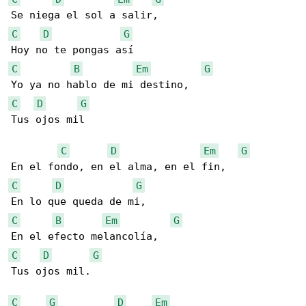
C
D
G
C
B
Em
G
C
D
G
Tus ojos mil

C
D
Em
G
C
D
G
C
B
Em
G
C
D
G
Tus ojos mil.

C
G
D
Em