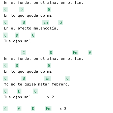
C
D
G
C
B
Em
G
C
D
G
Tus ojos mil

C
D
Em
G
C
D
G
C
B
Em
G
C
D
G
Tus ojos mil       x 2

C
  -  
G
  -  
D
  -  
Em
    x 3
