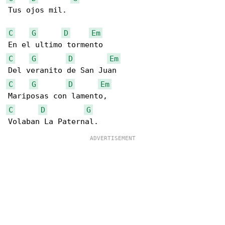
Tus ojos mil.

C
G
D
Em
C
G
D
Em
C
G
D
Em
C
D
G