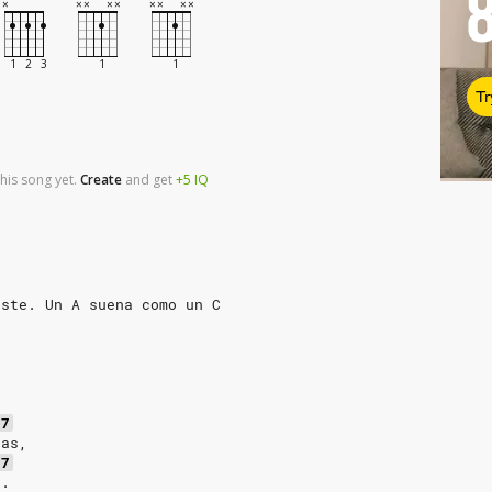
Tr
his song yet.
Create
and
get
+5
IQ
l
aste. Un A suena como un C
j7
tas,
j7
a.