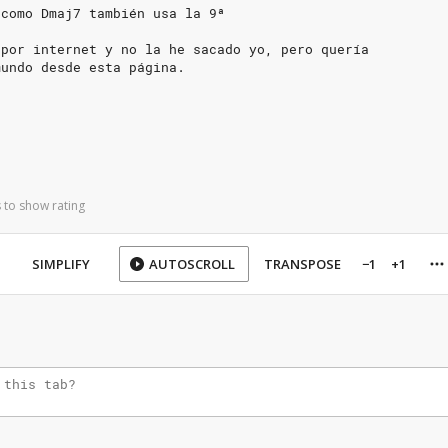
 como Dmaj7 también usa la 9ª
 por internet y no la he sacado yo, pero quería
mundo desde esta página.
 to show rating
SIMPLIFY
AUTOSCROLL
TRANSPOSE
−1
+1