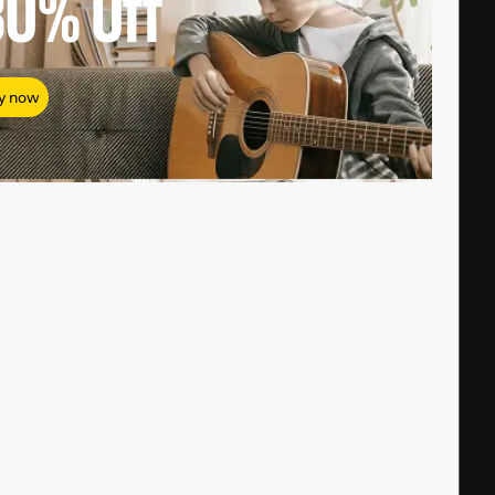
80%
Off
y now