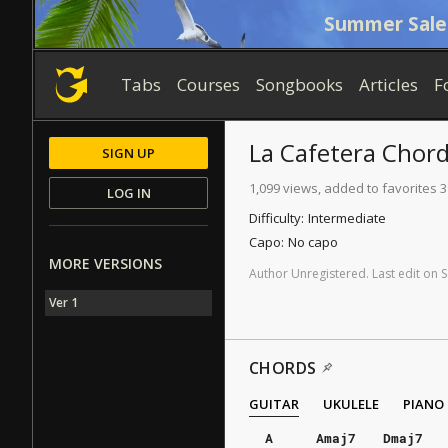
Summer Sale
Tabs
Courses
Songbooks
Articles
F
La Cafetera
Chord
SIGN UP
1,099 views, added to favorites 3
LOG IN
Difficulty:
Intermediate
Capo:
No capo
MORE VERSIONS
Author
Unregistered
.
Last
edit
on
S
Ver 1
CHORDS
GUITAR
UKULELE
PIANO
A
Amaj7
Dmaj7