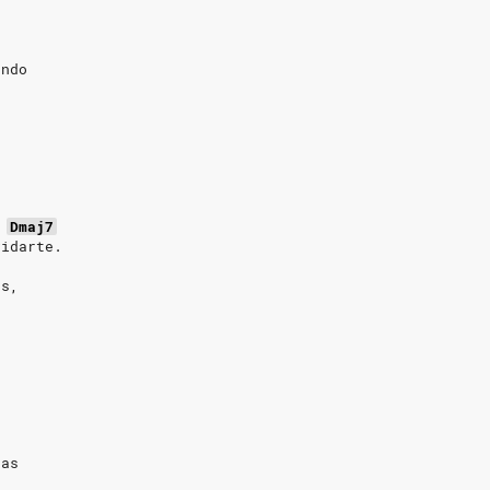
o
undo
Dmaj7
vidarte.
as,
zas