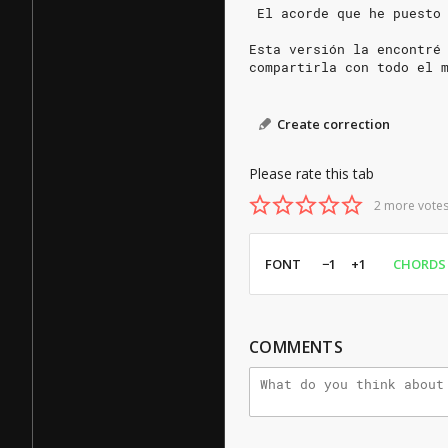
 El acorde que he puesto
Esta versión la encontré
compartirla con todo el 
Create correction
Please rate this tab
2 more votes
FONT
−1
+1
CHORDS
COMMENTS