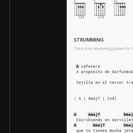
STRUMMING
There is no strumming pattern for t
A
cafetera
 A propósito de Garfunke
 Cejilla en el tercer tr
| A | Amaj7 | (x4)
A
Amaj7
Dma
 Escribiendo en serville
A
Amaj7
Dma
 que tú tienes mucha jet