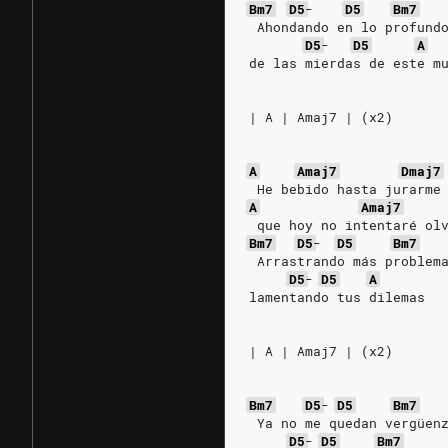
Bm7
D5
-
D5
Bm7
 Ahondando en lo profund
D5
-
D5
A
de las mierdas de este m
| A | Amaj7 | (x2)
A
Amaj7
Dmaj7
 He bebido hasta jurarme
A
Amaj7
 que hoy no intentaré ol
Bm7
D5
-
D5
Bm7
 Arrastrando más problem
D5
-
D5
A
lamentando tus dilemas
| A | Amaj7 | (x2)
Bm7
D5
-
D5
Bm7
 Ya no me quedan vergüen
D5
-
D5
Bm7