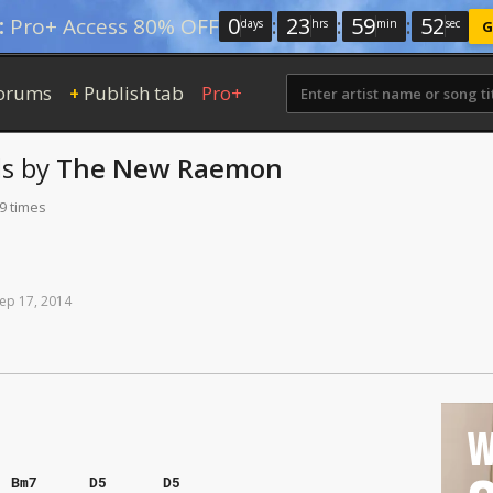
0
:
23
:
59
:
52
:
Pro+ Access 80% OFF
days
hrs
min
sec
G
orums
Publish tab
Pro+
+
s
by
The New Raemon
9 times
ep
17,
2014
W
Bm7
D5
D5