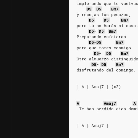
implorando que te vuelva
D5
-
D5
Bm7
y recojas los pedazos,
D5
-
D5
Bm7
pero tú no harás ni caso
D5
-
D5
Bm7
Preparando cafeteras
D5
-
D5
Bm7
para que tomes conmigo
D5
-
D5
Bm7
Otro almuerzo distinguid
D5
-
D5
Bm7
disfrutando del domingo.
| A | Amaj7 | (x2)
A
Amaj7
A
 Te has perdido cien dom
| A | Amaj7 |