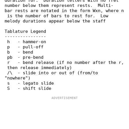
duration for.  Duration letters with no fret 

number below them represent rests.  Multi-

bar rests are notated in the form Wxn, where n

 is the number of bars to rest for.  Low

melody durations appear below the staff

Tablature Legend

----------------

 h   - hammer-on

 p   - pull-off

 b   - bend

 pb  - pre-bend

 r   - bend release (if no number after the r,

 then release immediately)

 /\  - slide into or out of (from/to 

"nowhere")

 s   - legato slide
