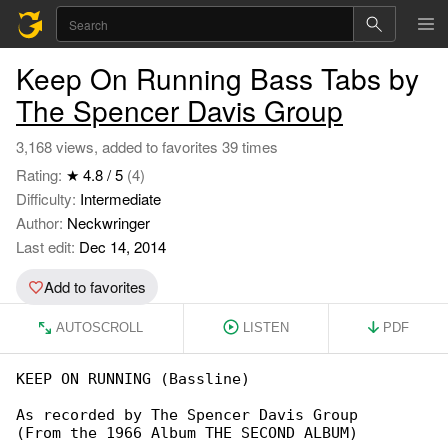
Keep On Running Bass Tabs by
The Spencer Davis Group
3,168 views, added to favorites 39 times
Rating:
★ 4.8 / 5
(4)
Difficulty:
Intermediate
Author:
Neckwringer
Last edit:
Dec 14, 2014
Add to favorites
AUTOSCROLL
LISTEN
PDF
KEEP ON RUNNING (Bassline)

As recorded by The Spencer Davis Group

(From the 1966 Album THE SECOND ALBUM)
