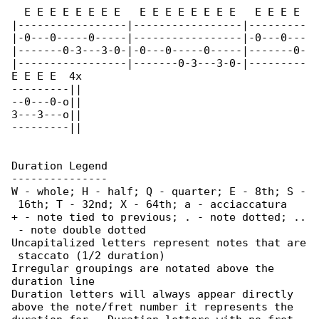
  E E E E E E E E   E E E E E E E E   E E E E 

|-----------------|-----------------|---------

|-0---0-----0-----|-----------------|-0---0---

|-------0-3---3-0-|-0---0-----0-----|-------0-

|-----------------|-------0-3---3-0-|---------

E E E E  4x

---------||

--0---0-o||

3---3---o||

---------||

Duration Legend

---------------

W - whole; H - half; Q - quarter; E - 8th; S -

 16th; T - 32nd; X - 64th; a - acciaccatura

+ - note tied to previous; . - note dotted; ..

 - note double dotted

Uncapitalized letters represent notes that are

 staccato (1/2 duration)

Irregular groupings are notated above the 

duration line

Duration letters will always appear directly 

above the note/fret number it represents the
