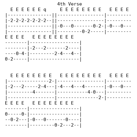
                   4th Verse

  E E E E E E q     E E E E E E E E   E E E E 

|----------------||-----------------|---------

|-2-2-2-2-2-2-2--||-----------------|---------

|----------------||-0---0-------0-2-|-0---0---

|----------------||---------0-2-----|---------

E E E E   E E E E E E E E

--------|------------------|

--------|-2---2-------2----|

----0-4-|---------2-4---4--|

0-2-----|------------------|

  E E E E E E E E   E E E E E E E E   E E E E 

|---------------2-|-----------------|---------

|-2---2-----2-4---|-4---4---4-------|-0---0---

|---------4-------|-----------4-0---|---------

|-----------------|---------------2-|---------

E E E E   E E E E E E E E

--------|------------------|

0-----0-|------------------|

--0-2---|-0---0-------0----|

--------|---------0-2---2--|
