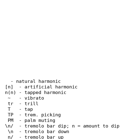
  - natural harmonic

[n]  - artificial harmonic

n(n) - tapped harmonic

 ~   - vibrato

 tr  - trill

 T   - tap

 TP  - trem. picking

 PM  - palm muting

\n/  - tremolo bar dip; n = amount to dip

 \n  - tremolo bar down

 n/  - tremolo bar up
