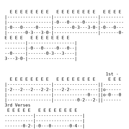
  E E E E E E E E   E E E E E E E E   E E E E 

|-----------------|-----------------|---------

|-----------------|-0---0-----0-----|---------

|-0---0-----0-----|-------0-3---3-0-|-0---0---

|-------0-3---3-0-|-----------------|-------0-

E E E E   E E E E E E E E

--------|------------------|

--------|-0---0-----0---0--|

--0-----|-------0-3---3----|

3---3-0-|------------------|

                                       1st - 

  E E E E E E E E   E E E E E E E E     E E E

|-----------------|-----------------||-------

|-2---2---2---2-2-|---2-2-----------||o------

|-----------------|-------------0---||o-0---0

|-----------------|---------0-2---2-||-------

3rd Verses

 E E E E E   E E E E E E E E

-----------|------------------|

-----------|------------------|

-------0-2-|-0---0-------0-4--|
