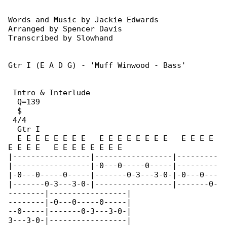
Words and Music by Jackie Edwards

Arranged by Spencer Davis

Transcribed by Slowhand

Gtr I (E A D G) - 'Muff Winwood - Bass'

 Intro & Interlude

  Q=139

  $

 4/4

  Gtr I

  E E E E E E E E   E E E E E E E E   E E E E 

E E E E   E E E E E E E E

|-----------------|-----------------|---------

|-----------------|-0---0-----0-----|---------

|-0---0-----0-----|-------0-3---3-0-|-0---0---

|-------0-3---3-0-|-----------------|-------0-

--------|-----------------|

--------|-0---0-----0-----|

--0-----|-------0-3---3-0-|

3---3-0-|-----------------|
