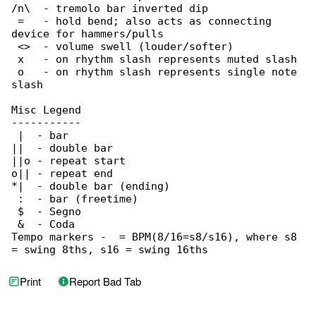
/n\  - tremolo bar inverted dip

 =   - hold bend; also acts as connecting 

device for hammers/pulls

 <>  - volume swell (louder/softer)

 x   - on rhythm slash represents muted slash

 o   - on rhythm slash represents single note 

slash

Misc Legend

-----------

 |  - bar

||  - double bar

||o - repeat start

o|| - repeat end

*|  - double bar (ending)

 :  - bar (freetime)

 $  - Segno

 &  - Coda

Tempo markers -  = BPM(8/16=s8/s16), where s8 

= swing 8ths, s16 = swing 16ths
Print
Report Bad Tab