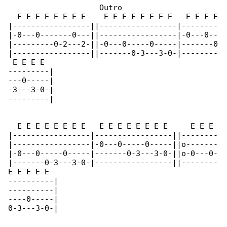
                    Outro

  E E E E E E E E    E E E E E E E E   E E E E

|-----------------||-----------------|--------

|-0---0-------0---||-----------------|-0---0--

|---------0-2---2-||-0---0-----0-----|-------0

|-----------------||-------0-3---3-0-|--------

 E E E E

---------|

---0-----|

-3---3-0-|

---------|

  E E E E E E E E   E E E E E E E E     E E E 

|-----------------|-----------------||--------

|-----------------|-0---0-----0-----||o-------

|-0---0-----0-----|-------0-3---3-0-||o-0---0-

|-------0-3---3-0-|-----------------||--------

E E E E E

----------|

----------|

----0-----|

0-3---3-0-|
