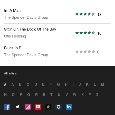
Im A Man
18
The Spencer Davis Group
Sittin On The Dock Of The Bay
10
Otis Redding
Blues In F
0
The Spencer Davis Group
All artists
#
A
B
C
D
E
F
G
H
I
J
K
L
M
N
O
P
Q
R
S
T
U
V
W
X
Y
Z