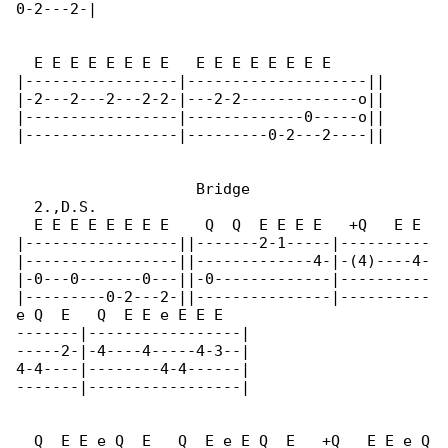
0-2---2-|

  E E E E E E E E   E E E E E E E E

|-----------------|--------------------||

|-2---2---2---2-2-|---2-2-------------o||

|-----------------|-------------0-----o||

|-----------------|---------0-2---2----||

                    Bridge

  2.,D.S.

  E E E E E E E E    Q  Q  E E E E   +Q   E E 

|-----------------||-------2-1-----|----------

|-----------------||-------------4-|-(4)----4-

|-0---0-------0---||-0-------------|----------

|---------0-2---2-||---------------|----------

e Q  E   Q  E E e E E E

-------|-----------------|

-----2-|-4----4-----4-3--|

4-4----|--------4-4------|

-------|-----------------|

  Q  E E e Q  E   Q  E e E Q  E   +Q   E E e Q
