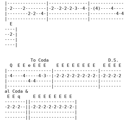
|---------------|---------------|-------------

|-2----2--------|-2--2-2-2-3--4-|-(4)----4----

|--------2-2--4-|---------------|----------4-4

|---------------|---------------|-------------

  E

----|

--2-|

----|

----|

          To Coda                       D.S. 

  Q  E E e E E E    E E E E E E E E   E E E E

|-----------------|-----------------|--------

|-4----4-----4-3--|-2-2-2-2-2-2-2-2-|-2-2-2-2

|--------4-4------|-----------------|--------

|-----------------|-----------------|--------

al Coda &

 E E q     E E E E E E E E

--------||-----------------|

-2-2-2--||-2-2-2-2-2-2-2-2-|

--------||-----------------|

--------||-----------------|
