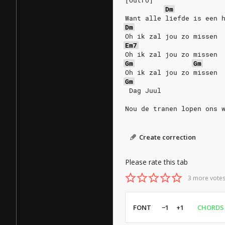
[Outro]
Dm
Want alle liefde is een 
Dm
Oh ik zal jou zo missen
Em7
Oh ik zal jou zo missen
Gm
Gm
Oh ik zal jou zo missen
Gm
 Dag Juul
Nou de tranen lopen ons 
Create correction
Please rate this tab
3 more votes
FONT
−1
+1
CHORDS