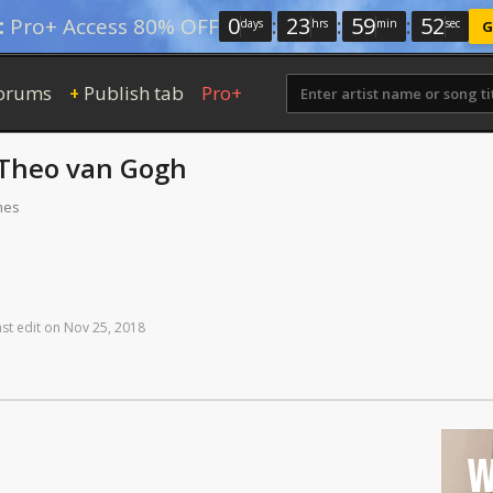
0
:
23
:
59
:
52
:
Pro+ Access 80% OFF
days
hrs
min
sec
G
orums
Publish tab
Pro+
+
Theo van Gogh
mes
ast
edit
on
Nov
25,
2018
W