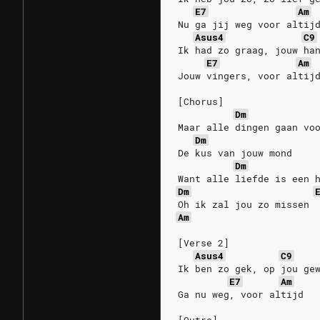
E7
Am
Nu ga jij weg voor altij
Asus4
C9
Ik had zo graag, jouw ha
E7
Am
Jouw vingers, voor altij
[Chorus]
Dm
Maar alle dingen gaan vo
Dm
De kus van jouw mond
Dm
Want alle liefde is een 
Dm
Oh ik zal jou zo missen
Am
[Verse 2]
Asus4
C9
Ik ben zo gek, op jou ge
E7
Am
Ga nu weg, voor altijd