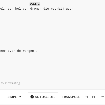
C#dim
hel, een hel van dromen die voorbij gaan
weer over de wangen..
 to show rating
SIMPLIFY
AUTOSCROLL
TRANSPOSE
−1
+1