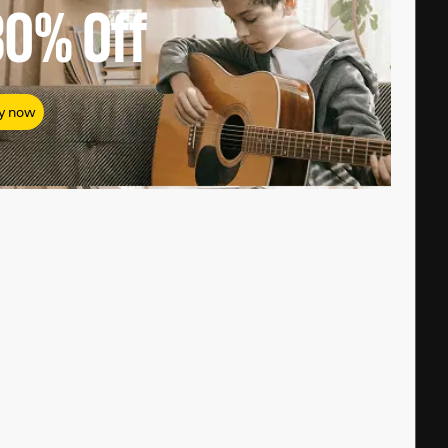
80%
Off
y now