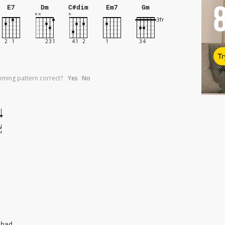
E7
Dm
C#dim
Em7
Gm
Tr
umming pattern correct?
Yes
No
ehad