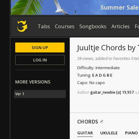
Summer Sale
Tabs
Courses
Songbooks
Articles
F
Juultje
Chords
by
SIGN UP
28 views, added to favorites 0 ti
LOG IN
Difficulty:
Intermediate
Tuning:
E A D G B E
MORE VERSIONS
Capo:
No capo
Author
guitar_newbie
[a]
19,957
.
L
Ver 1
CHORDS
GUITAR
UKULELE
PIANO