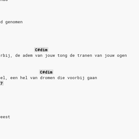
d
nd genomen
d
C#dim
orbij, de adem van jouw tong de tranen van jouw ogen
C#dim
hel, een hel van dromen die voorbij gaan
E7
weest