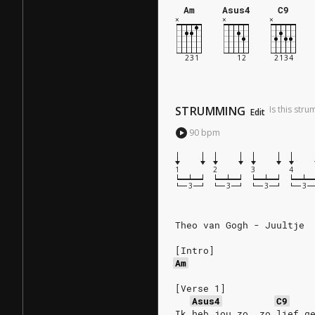
Am
Asus4
C9
STRUMMING
Is this str
Edit
90
bpm
1
2
3
4
Theo van Gogh - Juultje
[Intro]
Am
[Verse 1]
Asus4
C9
Ik heb jou zo, zo lief g