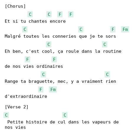
[Chorus]

C
C
F
F
Et si tu chantes encore

C
C
F
Fm
Malgré toutes les conneries que je tе sors

C
C
Eh ben, c'est cool, ça roule dans la routinе 

F
F
de nos vies ordinaires

C
C
Range ta braguette, mec, y a vraiment rien 

F
Fm
d'extraordinaire

C
C
 Petite histoire de cul dans les vapeurs de 
