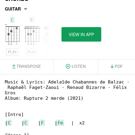
GUITAR
C
F
Fm
VIEW IN APP
PLAY
PLAY
PLAY
TRANSPOSE
LISTEN
PDF
Music & Lyrics: Adelaïde Chabannes de Balzac -

 Raphaël Faget-Zaoui - Renaud Bizarre - Félix 

Gros

Album: Rupture 2 merde (2021)

[Intro]

|
C
    |
C
    |
F
    |
Fm
   |  x2
