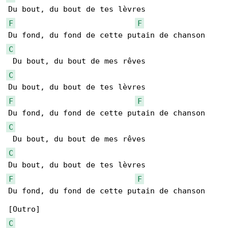
F
F
C
C
F
F
C
C
F
F
Du fond, du fond de cette putain de chanson

C