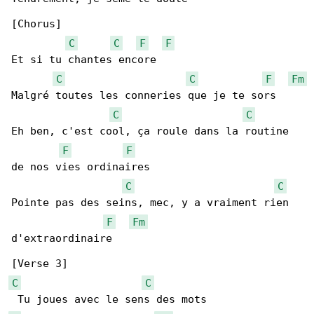
[Chorus]

C
C
F
F
Et si tu chantes encore

C
C
F
Fm
Malgré toutes les conneries que je tе sors

C
C
Eh ben, c'est cool, ça roule dans la routinе 

F
F
de nos vies ordinaires

C
C
Pointe pas des seins, mec, y a vraiment rien 

F
Fm
d'extraordinaire

C
C