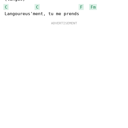
C
C
F
Fm