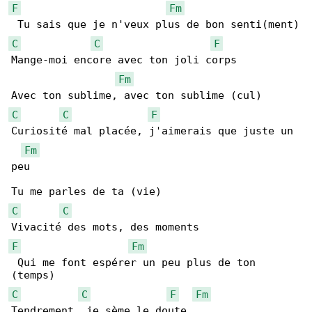
F
Fm
C
C
F
Mange-moi encore avec ton joli corps

Fm
C
C
F
Curiosité mal placée, j'aimerais que juste un 

Fm
peu

C
C
F
Fm
 Qui me font espérer un peu plus de ton 

C
C
F
Fm
Tendrement, je sème le doute
