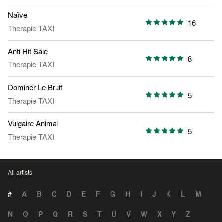
Naïve
16
Therapie TAXI
Anti Hit Sale
8
Therapie TAXI
Dominer Le Bruit
5
Therapie TAXI
Vulgaire Animal
5
Therapie TAXI
All artists
#
A
B
C
D
E
F
G
H
I
J
K
L
M
N
O
P
Q
R
S
T
U
V
W
X
Y
Z