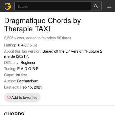
Dragmatique Chords by
Therapie TAXI
2,326 views, added to favorites 96 times
Rating:
★ 4.8 / 5
(6)
About this tab version:
Based off the LP version "Rupture 2
merde (2021)".
Difficulty:
Beginner
Tuning:
E A D G B E
Capo:
1st fret
Author:
Beehatelone
Last edit:
Feb 15, 2021
Add to favorites
CHORDS