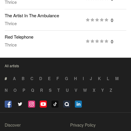
Thrice
The Artist In The Ambulance
0
Thrice
Red Telephone
0
Thrice
All artists
#
A
B
C
D
E
F
G
H
I
J
K
L
M
N
O
P
Q
R
S
T
U
V
W
X
Y
Z
Discover
Privacy Policy