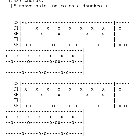
(1:32) Chorus.                                

  [* above note indicates a downbeat)

   C2|-x-------------------------------|-----

   C1|-----x---x---x---x---x---x---x---|-x---

   SN|-------o-----o---------o-----o---|-----

   Fl|---------------------------------|-----

   Kk|-o-o-------o-----o-o-------o-----|-o-o-

----------------------------|

x---x---x---x---x---x---x---|

--o-----o-------o-oo----o---|

----------------------------|

------o-----o-o-----o-o-----|

   C2|---------------------------------|-----

   C1|-x---x---x---x---x---x---x---x---|-x---

   SN|-------o-----o---------o-----o---|-----

   Fl|---------------------------------|-----

   Kk|-o-o-------o-----o-o-------o-----|-o-o-

----------------------------|

x---x---x---x---x---x---x---|

--o-----o-------o-oo----o---|

----------------------------|

------o-----o-o-----o-o-----|
