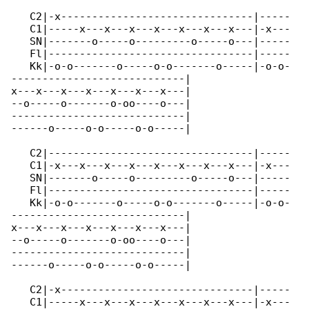
   C2|-x-------------------------------|-----

   C1|-----x---x---x---x---x---x---x---|-x---

   SN|-------o-----o---------o-----o---|-----

   Fl|---------------------------------|-----

   Kk|-o-o-------o-----o-o-------o-----|-o-o-

----------------------------|

x---x---x---x---x---x---x---|

--o-----o-------o-oo----o---|

----------------------------|

------o-----o-o-----o-o-----|

   C2|---------------------------------|-----

   C1|-x---x---x---x---x---x---x---x---|-x---

   SN|-------o-----o---------o-----o---|-----

   Fl|---------------------------------|-----

   Kk|-o-o-------o-----o-o-------o-----|-o-o-

----------------------------|

x---x---x---x---x---x---x---|

--o-----o-------o-oo----o---|

----------------------------|

------o-----o-o-----o-o-----|

   C2|-x-------------------------------|-----

   C1|-----x---x---x---x---x---x---x---|-x---
