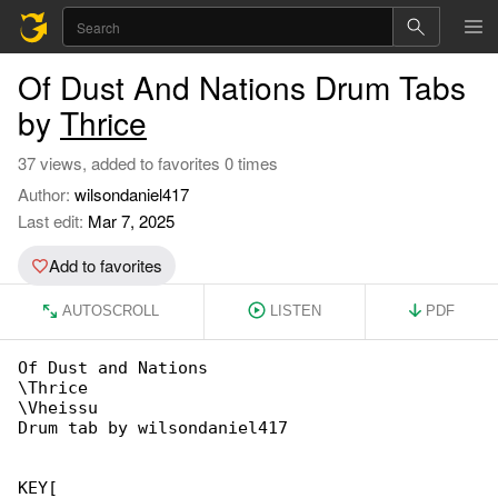
Of Dust And Nations Drum Tabs
by
Thrice
37 views, added to favorites 0 times
Author:
wilsondaniel417
Last edit:
Mar 7, 2025
Add to favorites
AUTOSCROLL
LISTEN
PDF
Of Dust and Nations

\Thrice

\Vheissu

Drum tab by wilsondaniel417

KEY[
