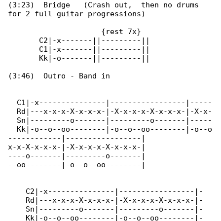
(3:23)  Bridge   (Crash out,  then no drums 

for 2 full guitar progressions)

                     {rest 7x}

       C2|-x-------||---------||

       C1|-x-------||---------||

       Kk|-o-------||---------||

(3:46)  Outro - Band in

  C1|-x---------------|-----------------|-----

  Rd|---x-x-x-X-x-x-x-|-X-x-x-x-X-x-x-x-|-X-x-

  Sn|---------o-------|---------o-------|-----

  Kk|-o--o--oo--------|-o--o--oo--------|-o--o

------------|-----------------|

x-x-X-x-x-x-|-X-x-x-x-X-x-x-x-|

----o-------|---------o-------|

--oo--------|-o--o--oo--------|

    C2|-x---------------|-----------------|-

    Rd|---x-x-x-X-x-x-x-|-X-x-x-x-X-x-x-x-|-

    Sn|---------o-------|---------o-------|-

    Kk|-o--o--oo--------|-o--o--oo--------|-
