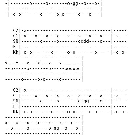
-|-------o-----o-------o-gg--o---o-|

-|---------------------------------|

-|-o-o-------o-----o-o-----o---o---|

   C2|-x-------------------------------|-----

   C1|-x---x---x---x---x---x---x---x---|-x---

   SN|-------o-----o-------oddd----o---|-----

   Fl|---------------------------------|-----

   Kk|-o-o-------o-----o-o-------o-----|-o-o-

----------------------------|

x---x---x---x---x---x-------|

--o-----o-------o-----oooooo|

----------------------------|

------o-----o-o-----o-------|

   C2|-x-------------------------------|-----

   C1|-----x---x---x---x---x---x---x---|-x---

   SN|-------o-----o-------o-gg----o---|-----

   Fl|---------------------------------|-----

   Kk|-o-o-------o-----o-o-----o-o-----|-o-o-

----------------------------|

x---x---x---x---x---x---x---|

--o-----o-------o-gg--o---o-|

----------------------------|
