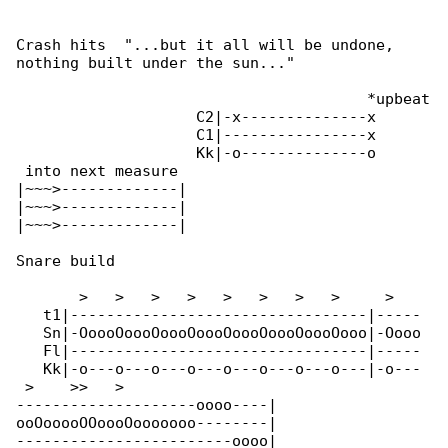
Crash hits  "...but it all will be undone,  

nothing built under the sun..."

                                       *upbeat

                    C2|-x--------------x

                    C1|----------------x

                    Kk|-o--------------o

 into next measure

|~~~>-------------|

|~~~>-------------|

|~~~>-------------|

Snare build

       >   >   >   >   >   >   >   >     >    

   t1|---------------------------------|-----

   Sn|-OoooOoooOoooOoooOoooOoooOoooOooo|-Oooo

   Fl|---------------------------------|-----

   Kk|-o---o---o---o---o---o---o---o---|-o---

 >    >>   >

--------------------oooo----|

ooOooooOOoooOooooooo--------|

------------------------oooo|
