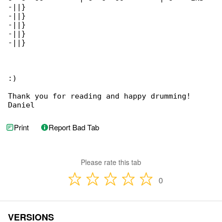
-||}

-||}

-||}

-||}

-||}

:)

Thank you for reading and happy drumming!

Daniel
Print
Report Bad Tab
Please rate this tab
0
VERSIONS