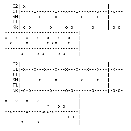
   C2|-x-------------------------------|-----

   C1|-----x---x---x---x---x---x---x---|-x---

   SN|-------o-----o---------o-----o---|-----

   Fl|---------------------------------|-----

   Kk|-o-o-------o-----o-o-------o-----|-o-o-

----------------------------|

x---x---x---x---x---x---x---|

--o-----o-------o-oo----o---|

----------------------------|

------o-----o-o-----o-o-----|

   C2|---------------------------------|-----

   C1|-x---x---x---x---x---x---x---x---|-x---

   t1|---------------------------------|-----

   SN|-------o-----o---------o-----o---|-----

   Fl|---------------------------------|-----

   Kk|-o-o-------o-----o-o-------o-----|-o-o-

----------------------------|

x---x---x---x---------------|

----------------*---o-o-----|

--o-----o-----ooo-o---------|

------------------------o-o-|

------o-----o---------------|
