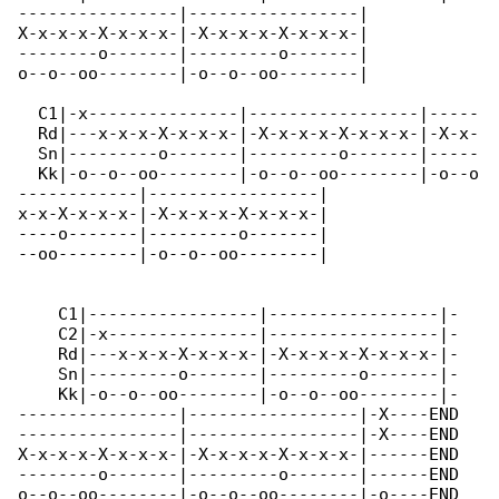
----------------|-----------------|

X-x-x-x-X-x-x-x-|-X-x-x-x-X-x-x-x-|

--------o-------|---------o-------|

o--o--oo--------|-o--o--oo--------|

  C1|-x---------------|-----------------|-----

  Rd|---x-x-x-X-x-x-x-|-X-x-x-x-X-x-x-x-|-X-x-

  Sn|---------o-------|---------o-------|-----

  Kk|-o--o--oo--------|-o--o--oo--------|-o--o

------------|-----------------|

x-x-X-x-x-x-|-X-x-x-x-X-x-x-x-|

----o-------|---------o-------|

--oo--------|-o--o--oo--------|

    C1|-----------------|-----------------|-

    C2|-x---------------|-----------------|-

    Rd|---x-x-x-X-x-x-x-|-X-x-x-x-X-x-x-x-|-

    Sn|---------o-------|---------o-------|-

    Kk|-o--o--oo--------|-o--o--oo--------|-

----------------|-----------------|-X----END

----------------|-----------------|-X----END

X-x-x-x-X-x-x-x-|-X-x-x-x-X-x-x-x-|------END

--------o-------|---------o-------|------END

o--o--oo--------|-o--o--oo--------|-o----END
