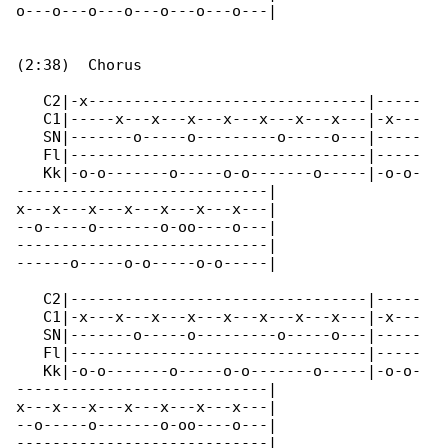
o---o---o---o---o---o---o---|

(2:38)  Chorus

   C2|-x-------------------------------|-----

   C1|-----x---x---x---x---x---x---x---|-x---

   SN|-------o-----o---------o-----o---|-----

   Fl|---------------------------------|-----

   Kk|-o-o-------o-----o-o-------o-----|-o-o-

----------------------------|

x---x---x---x---x---x---x---|

--o-----o-------o-oo----o---|

----------------------------|

------o-----o-o-----o-o-----|

   C2|---------------------------------|-----

   C1|-x---x---x---x---x---x---x---x---|-x---

   SN|-------o-----o---------o-----o---|-----

   Fl|---------------------------------|-----

   Kk|-o-o-------o-----o-o-------o-----|-o-o-

----------------------------|

x---x---x---x---x---x---x---|

--o-----o-------o-oo----o---|

----------------------------|
