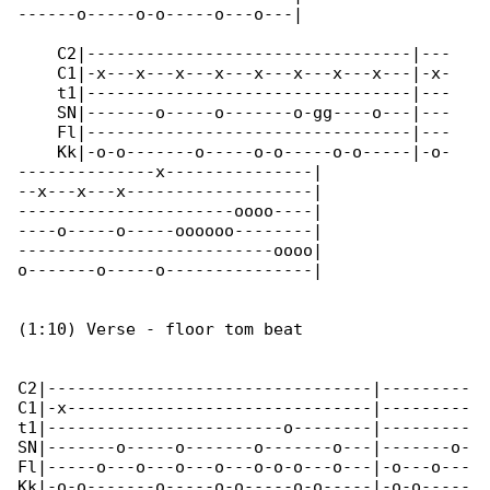
------o-----o-o-----o---o---|

    C2|---------------------------------|---

    C1|-x---x---x---x---x---x---x---x---|-x-

    t1|---------------------------------|---

    SN|-------o-----o-------o-gg----o---|---

    Fl|---------------------------------|---

    Kk|-o-o-------o-----o-o-----o-o-----|-o-

--------------x---------------|

--x---x---x-------------------|

----------------------oooo----|

----o-----o-----oooooo--------|

--------------------------oooo|

o-------o-----o---------------|

(1:10) Verse - floor tom beat

C2|---------------------------------|---------

C1|-x-------------------------------|---------

t1|------------------------o--------|---------

SN|-------o-----o-------o-------o---|-------o-

Fl|-----o---o---o---o---o-o-o---o---|-o---o---

Kk|-o-o-------o-----o-o-----o-o-----|-o-o-----
