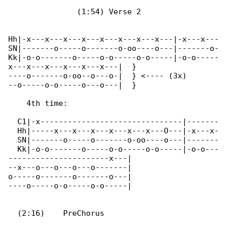
               (1:54) Verse 2

Hh|-x---x---x---x---x---x---x---x---|-x---x---

SN|-------o-----o-------o-oo----o---|-------o-

Kk|-o-o-------o-----o-o-----o-o-----|-o-o-----

x---x---x---x---x---x---|  }

----o-------o-oo--o---o-|  } <---- (3x)

--o-----o-o-----o---o---|  }

    4th time:

  C1|-x-------------------------------|-------

  Hh|-----x---x---x---x---x---x---O---|-x---x-

  SN|-------o-----o-------o-oo----o---|-------

  Kk|-o-o-------o-----o-o-----o-o-----|-o-o---

----------------------x---|

--x---o---o---o---o-------|

o-----o-------o-------o---|

----o-----o-o-----o-o-----|

  (2:16)    PreChorus
