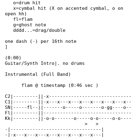
   o=drum hit

   x=cymbal hit (X on accented cymbal, o on 

open hh)

   fl=flam

   g=ghost note

   dddd...=drag/double

one dash (-) per 16th note

]

(0:00)

Guitar/Synth Intro|. no drums

Instrumental (Full Band)

      flam @ timestamp (0:46 sec )

C2|---------||-x------------------------------

C1|---------||-x---x---x---x---x---x---x---x--

SN|-----fl--||-------o-----o-------o-gg----o--

Fl|---------||--------------------------------

Kk|---------||-o-o-------o-----o-o-----o-o----

                             >   >

-|---------------------------------|

-|-x---x---x---x---x---x---x---x---|
