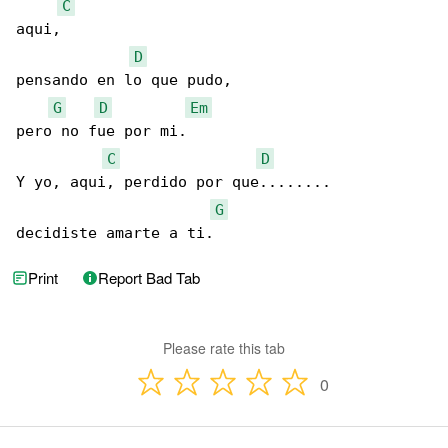
C
aqui,

D
pensando en lo que pudo,

G
D
Em
pero no fue por mi.

C
D
Y yo, aqui, perdido por que........

G
decidiste amarte a ti.
Print
Report Bad Tab
Please rate this tab
0