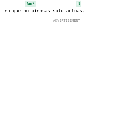
Am7
D