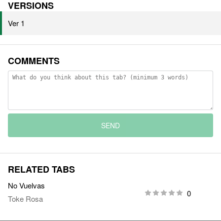
VERSIONS
Ver 1
COMMENTS
SEND
RELATED TABS
No Vuelvas
0
Toke Rosa