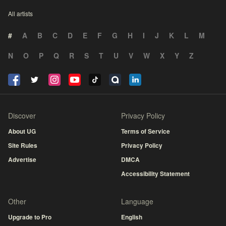
All artists
#
A
B
C
D
E
F
G
H
I
J
K
L
M
N
O
P
Q
R
S
T
U
V
W
X
Y
Z
Discover
Privacy Policy
About UG
Terms of Service
Site Rules
Privacy Policy
Advertise
DMCA
Accessibility Statement
Other
Language
Upgrade to Pro
English