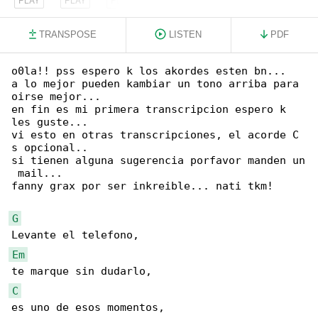
TRANSPOSE
LISTEN
PDF
o0la!! pss espero k los akordes esten bn...

a lo mejor pueden kambiar un tono arriba para 

oirse mejor...

en fin es mi primera transcripcion espero k 

les guste...

vi esto en otras transcripciones, el acorde C 

s opcional..

si tienen alguna sugerencia porfavor manden un

 mail...

fanny grax por ser inkreible... nati tkm!

G
Em
C
es uno de esos momentos,
