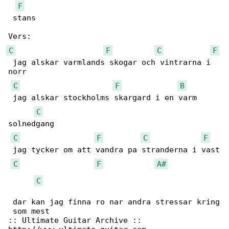
F
 stans

C
F
C
F
 jag alskar varmlands skogar och vintrarna i 

norr

C
F
B
 jag alskar stockholms skargard i en varm 

C
solnedgang

C
F
C
F
 jag tycker om att vandra pa stranderna i vast

C
F
A#
C
 dar kan jag finna ro nar andra stressar kring

 som mest

:: Ultimate Guitar Archive ::
