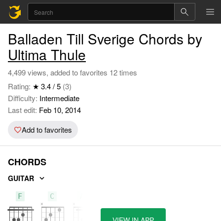
Balladen Till Sverige Chords by
Ultima Thule
4,499 views, added to favorites 12 times
Rating:
★ 3.4 / 5
(3)
Difficulty:
Intermediate
Last edit:
Feb 10, 2014
Add to favorites
CHORDS
GUITAR
F
C
A#
VIEW IN APP