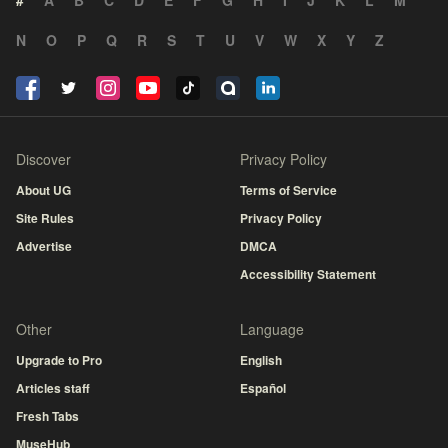
#
A
B
C
D
E
F
G
H
I
J
K
L
M
N
O
P
Q
R
S
T
U
V
W
X
Y
Z
Discover
Privacy Policy
About UG
Terms of Service
Site Rules
Privacy Policy
Advertise
DMCA
Accessibility Statement
Other
Language
Upgrade to Pro
English
Articles staff
Español
Fresh Tabs
MuseHub