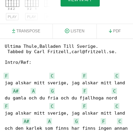
PLAY
PLAY
PLAY
TRANSPOSE
LISTEN
PDF
Ultima Thule,Balladen Till Sverige.

 Tabbed by Carl Fritzell,carl@fritzell.se.

Intro/Ref:

F
C
F
C
jag alskar mitt sverige, jag alskar mitt land

A#
A
G
F
C
F
C
F
C
jag alskar mitt sverige, jag alskar mitt land

A#
A
G
F
C
och den karlek som finns har finns ingen annan
