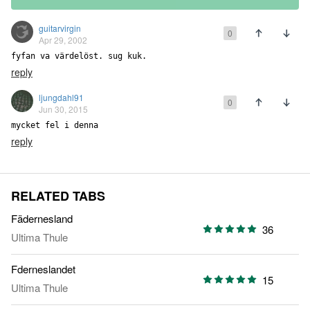
guitarvirgin
0
Apr 29, 2002
fyfan va värdelöst. sug kuk. 
reply
ljungdahl91
0
Jun 30, 2015
mycket fel i denna
reply
RELATED TABS
Fädernesland
36
Ultima Thule
Fderneslandet
15
Ultima Thule