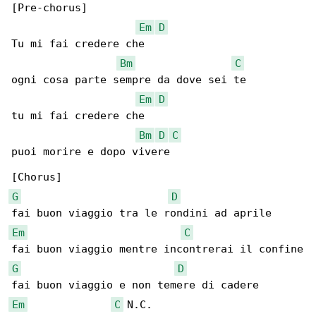
[Pre-chorus]

Em
D
Tu mi fai credere che

Bm
C
ogni cosa parte sempre da dove sei te

Em
D
tu mi fai credere che

Bm
D
C
puoi morire e dopo vivere

G
D
Em
C
G
D
Em
C
 N.C.
