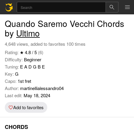
Quando Saremo Vecchi Chords
by
Ultimo
4,648 views, added to favorites 100 times
Rating:
★ 4.8 / 5
(6)
Difficulty:
Beginner
Tuning:
E A D G B E
Key:
G
Capo:
1st fret
Author:
martinellialessandro04
Last edit:
May 18, 2024
Add to favorites
CHORDS