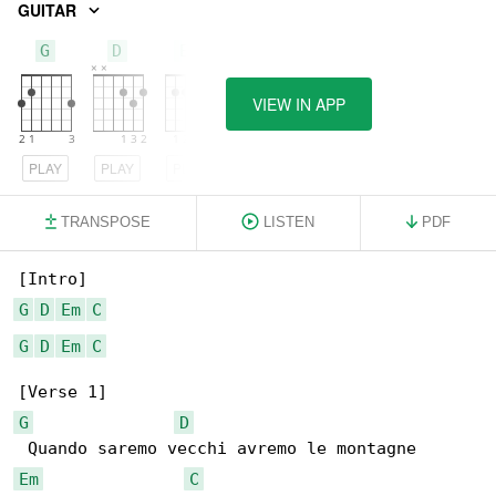
GUITAR
G
D
Em
VIEW IN APP
PLAY
PLAY
PLAY
TRANSPOSE
LISTEN
PDF
G
D
Em
C
G
D
Em
C
G
D
Em
C