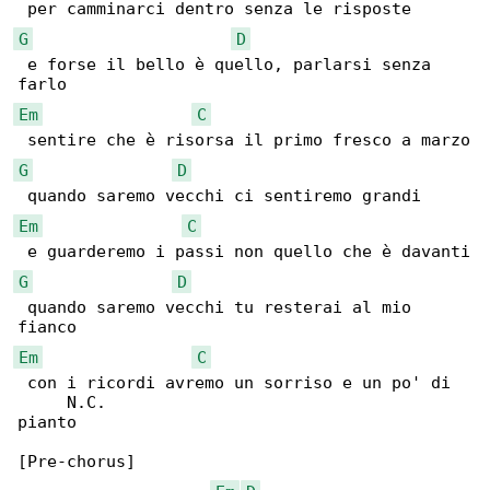
G
D
 e forse il bello è quello, parlarsi senza 

Em
C
G
D
Em
C
G
D
 quando saremo vecchi tu resterai al mio 

Em
C
 con i ricordi avremo un sorriso e un po' di 

     N.C.

pianto

[Pre-chorus]
