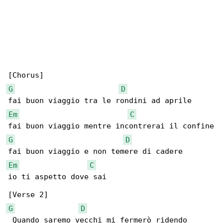
G
D
Em
C
G
D
Em
C
io ti aspetto dove sai

G
D