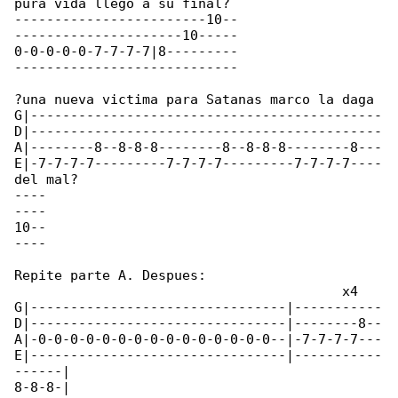
pura vida llegó a su final?

------------------------10--

---------------------10-----

0-0-0-0-0-7-7-7-7|8---------

----------------------------

?una nueva victima para Satanas marco la daga 

G|--------------------------------------------

D|--------------------------------------------

A|--------8--8-8-8--------8--8-8-8--------8---

E|-7-7-7-7---------7-7-7-7---------7-7-7-7----

del mal?

----

----

10--

----

Repite parte A. Despues:

                                         x4

G|--------------------------------|-----------

D|--------------------------------|--------8--

A|-0-0-0-0-0-0-0-0-0-0-0-0-0-0-0--|-7-7-7-7---

E|--------------------------------|-----------

------|

8-8-8-|
