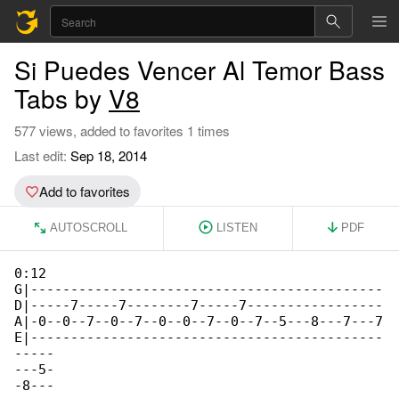
Si Puedes Vencer Al Temor Bass
Tabs by
V8
577 views, added to favorites 1 times
Last edit:
Sep 18, 2014
Add to favorites
AUTOSCROLL
LISTEN
PDF
0:12

G|--------------------------------------------

D|-----7-----7--------7-----7-----------------

A|-0--0--7--0--7--0--0--7--0--7--5---8---7---7

E|--------------------------------------------

-----

---5-

-8---
