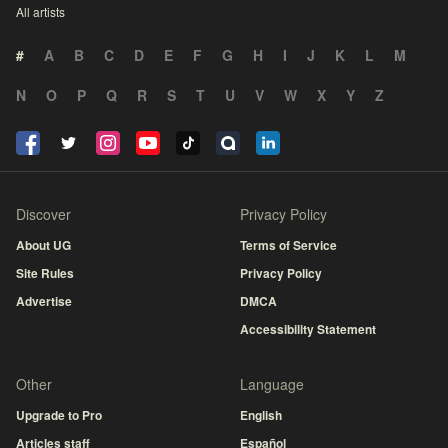
All artists
#
A
B
C
D
E
F
G
H
I
J
K
L
M
N
O
P
Q
R
S
T
U
V
W
X
Y
Z
Discover
Privacy Policy
About UG
Terms of Service
Site Rules
Privacy Policy
Advertise
DMCA
Accessibility Statement
Other
Language
Upgrade to Pro
English
Articles staff
Español