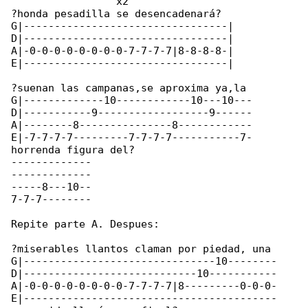
                 x2

?honda pesadilla se desencadenará?

G|---------------------------------|

D|---------------------------------|

A|-0-0-0-0-0-0-0-0-7-7-7-7|8-8-8-8-|

E|---------------------------------|

?suenan las campanas,se aproxima ya,la 

G|-------------10------------10---10---

D|-----------9------------------9------

A|--------8---------------8------------

E|-7-7-7-7---------7-7-7-7-----------7-

horrenda figura del?

-------------

-------------

-----8---10--

7-7-7--------

Repite parte A. Despues:

?miserables llantos claman por piedad, una 

G|-------------------------------10--------

D|----------------------------10-----------

A|-0-0-0-0-0-0-0-0-7-7-7-7|8---------0-0-0-

E|-----------------------------------------
