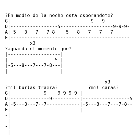
?En medio de la noche esta esperandote?      

G|-----------------------------9---9---------

D|-----------------5-------------------9-9-9-

A|-5---8---7---7-8----5---8---7---7---7------

E|-------------------------------------------

         x3

?aguarda el momento que?

|-------------------|

|-----------------5-|

|-5---8---7---7-8---|

|-------------------|

                                    x3

?mil burlas traera?           ?mil caras?

G|------------9----9-9-9-9-|------------------

D|--------------9----------|-----------------5

A|-5---8---7--7------------|-5---8---7---7-8--

E|-------------------------|------------------

-|

-|

-|

-|
