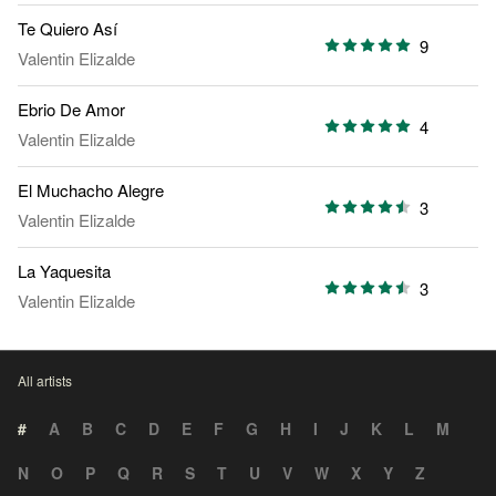
Te Quiero Así
9
Valentin Elizalde
Ebrio De Amor
4
Valentin Elizalde
El Muchacho Alegre
3
Valentin Elizalde
La Yaquesita
3
Valentin Elizalde
All artists
#
A
B
C
D
E
F
G
H
I
J
K
L
M
N
O
P
Q
R
S
T
U
V
W
X
Y
Z