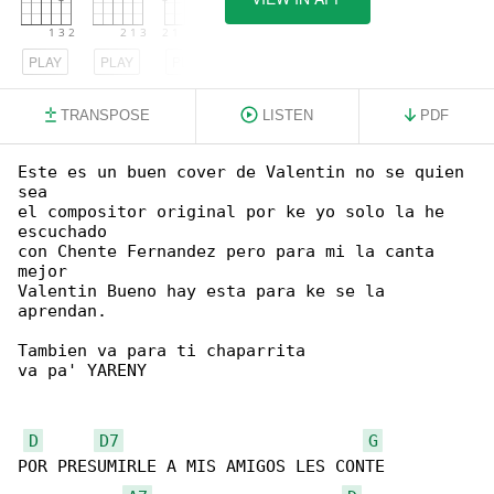
PLAY
PLAY
PLAY
TRANSPOSE
LISTEN
PDF
Este es un buen cover de Valentin no se quien 

sea

el compositor original por ke yo solo la he 

escuchado

con Chente Fernandez pero para mi la canta 

mejor

Valentin Bueno hay esta para ke se la 

aprendan.

Tambien va para ti chaparrita

va pa' YARENY

D
D7
G
POR PRESUMIRLE A MIS AMIGOS LES CONTE
