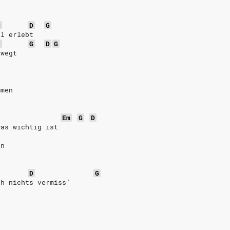
C
D
G
el erlebt
C
G
D
G
ewegt
mmen
Em
G
D
was wichtig ist
en
D
G
ch nichts vermiss’