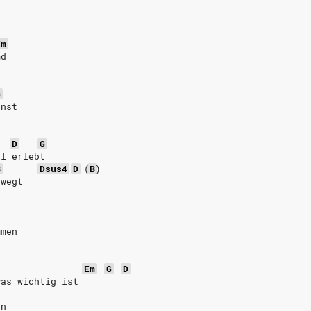
Em
md
G
nnst
D
G
el erlebt
B
Dsus4
D
(
B
)
ewegt
mmen
Em
G
D
was wichtig ist
en