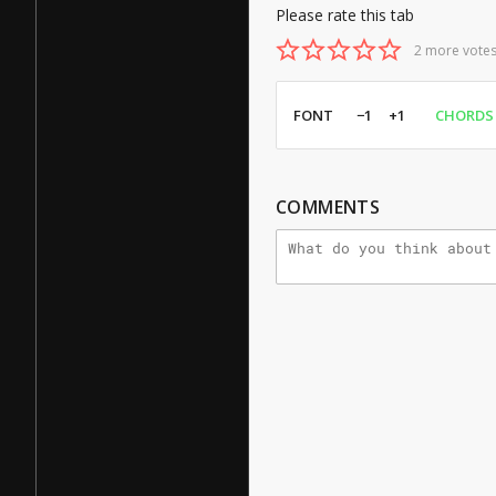
Please rate this tab
2 more votes
FONT
−1
+1
CHORDS
COMMENTS