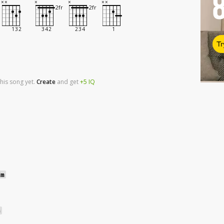
Tr
his song yet.
Create
and
get
+5
IQ
Em
G
t