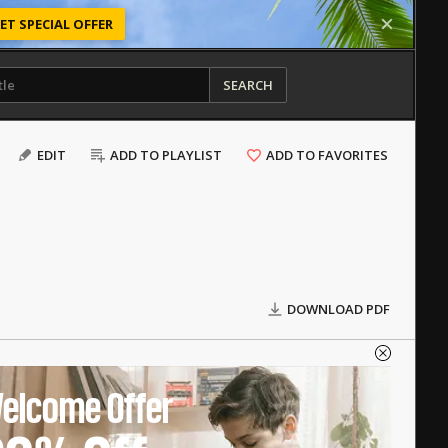
ET SPECIAL OFFER
SEARCH
EDIT
ADD TO PLAYLIST
ADD TO FAVORITES
DOWNLOAD PDF
elcome Offer