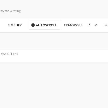
 to show rating
SIMPLIFY
AUTOSCROLL
TRANSPOSE
−1
+1