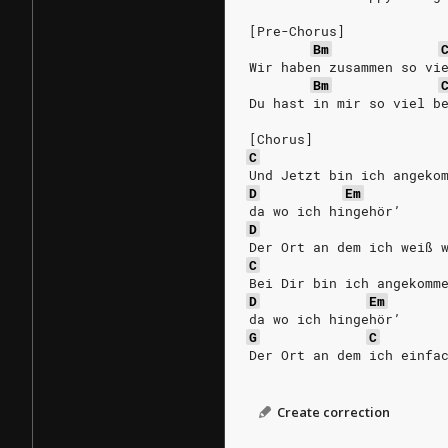
[Pre-Chorus]
Bm
Wir haben zusammen so vi
Bm
Du hast in mir so viel b
[Chorus]
C
Und Jetzt bin ich angeko
D
Em
da wo ich hingehör’
D
Der Ort an dem ich weiß 
C
Bei Dir bin ich angekomm
D
Em
da wo ich hingehör’
G
C
Der Ort an dem ich einfa
Create correction