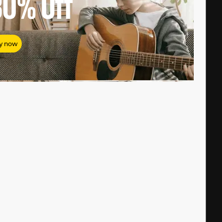
80%
Off
y now