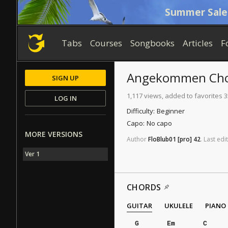
Summer Sale
Tabs
Courses
Songbooks
Articles
F
Angekommen
Cho
SIGN UP
1,117 views, added to favorites 3
LOG IN
Difficulty:
Beginner
Capo:
No capo
MORE VERSIONS
Author
FloBlub01
[pro]
42
.
Last
edit
Ver 1
CHORDS
GUITAR
UKULELE
PIANO
G
Em
C