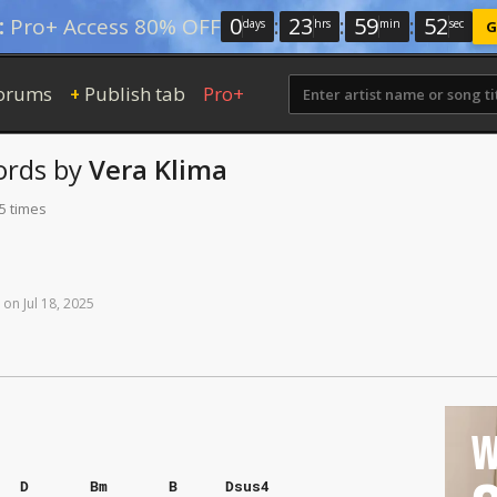
0
:
23
:
59
:
51
:
Pro+ Access 80% OFF
days
hrs
min
sec
G
orums
Publish tab
Pro+
+
rds
by
Vera Klima
5 times
on
Jul
18,
2025
W
D
Bm
B
Dsus4