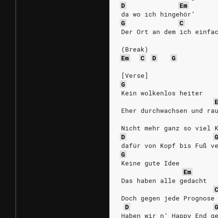
D
Em
da wo ich hingehör’
G
C
Der Ort an dem ich einfa
(Break)
Em
C
D
G
[Verse]
G
Kein wolkenlos heiter
Eher durchwachsen und ra
Nicht mehr ganz so viel 
D
dafür von Kopf bis Fuß v
G
Keine gute Idee
Em
Das haben alle gedacht
Doch gegen jede Prognose
D
Haben wir n’ Happy End g