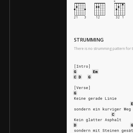
STRUMMING
There is no strumming pattern for t
[Intro]
G
Em
C
D
G
[Verse]
G
Keine gerade Linie
sondern ein kurviger Weg
C
Kein glatter Asphalt
D
sondern mit Steinen gesä