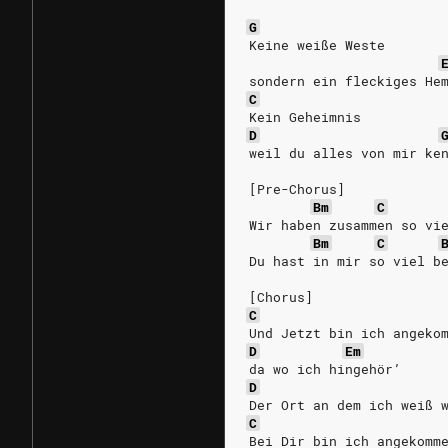
G
Keine weiße Weste
sondern ein fleckiges He
C
Kein Geheimnis
D
weil du alles von mir ke
[Pre-Chorus]
Bm
C
Wir haben zusammen so vi
Bm
C
Du hast in mir so viel b
[Chorus]
C
Und Jetzt bin ich angeko
D
Em
da wo ich hingehör’
D
Der Ort an dem ich weiß 
C
Bei Dir bin ich angekomm