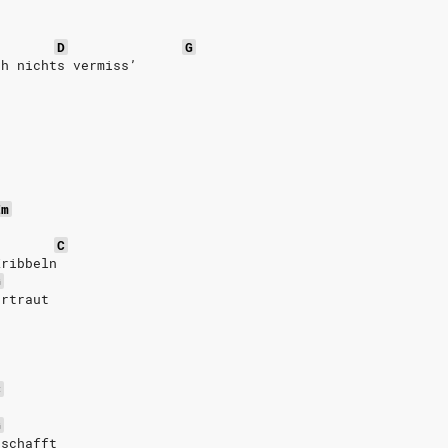
D
G
ch nichts vermiss’
Em
u
C
Kribbeln
G
ertraut
C
G
eschafft