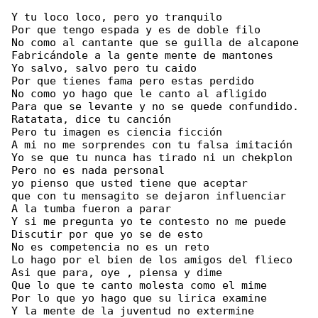
Y tu loco loco, pero yo tranquilo

Por que tengo espada y es de doble filo

No como al cantante que se guilla de alcapone

Fabricándole a la gente mente de mantones

Yo salvo, salvo pero tu caido

Por que tienes fama pero estas perdido

No como yo hago que le canto al afligido

Para que se levante y no se quede confundido.

Ratatata, dice tu canción

Pero tu imagen es ciencia ficción

A mi no me sorprendes con tu falsa imitación

Yo se que tu nunca has tirado ni un chekplon

Pero no es nada personal

yo pienso que usted tiene que aceptar

que con tu mensagito se dejaron influenciar

A la tumba fueron a parar

Y si me pregunta yo te contesto no me puede

Discutir por que yo se de esto

No es competencia no es un reto

Lo hago por el bien de los amigos del flieco

Asi que para, oye , piensa y dime

Que lo que te canto molesta como el mime

Por lo que yo hago que su lirica examine

Y la mente de la juventud no extermine
