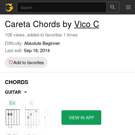
Careta Chords by
Vico C
108 views, added to favorites 1 times
Difficulty:
Absolute Beginner
Last edit:
Sep 18, 2014
Add to favorites
CHORDS
GUITAR
Em
C
G
VIEW IN APP
PLAY
PLAY
PLAY