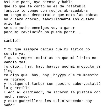
Asi que para, oye piensa y habla

Que lo que te canto no es de ratatabla

Tampoco te vengo con muchos abracadabra

no tengo que demostrarte que meto las cabras

no quiero opacar, sencillamente los quiero 

orientar

se que mucho enemigos voy a ganar

pero mi revolución no puede parar....

cambio!!

Y tu que siempre decias que mi lirica no 

servia ya,

Y que siempre insistias en que mi lirica no 

vendia mas.

Te digo.. hay, hay, hayyyy que mi proyecto ya 

llego

te digo que..hay, hay, hayyyy que tu maestro 

ya regreso

y repique el tambor con nuestro sabor,estalló 

la guerrilla

llegó el gladiador, me sacaron la pistola con 

mucho rencor

y este guerrillero les salió vencedor hay 

señor
