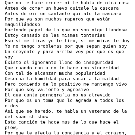
Que no te hace crecer ni te habla de otra cosa

Antes de comer un huevo quitale la cascara

Antes de oir un cantante quitale la mascara

Por que ya son muchos raperos que están 

maquillándose

Haciendo papel de lo que no son niquillandose

Estoy cansado de las mismas tonterias

Eso si me tiras yo te tiro, si me miras te doy

Yo no tengo problemas por que sepan quien soy

Un creyente y para arriba voy por que es que 

voy

Existe el ignorante lleno de inseguridad

Que cuando canta no lo hace con sinceridad

Con tal de alcanzar mucha popularidad

Desecha la humildad para sacar a la maldad

Pero comiendo de lo positivo me mantengo vivo

Por que soy valiente y agresivo

El que canta pornografia no es atrevido

Por que es un tema que le agrada a todos los 

oidos

Asi que se heredo, te habla un veterano de la 

del spanish show

Esta canción te hace mas de lo que hace el 

plow,

Por que te afecta la conciencia y el corazon, 
