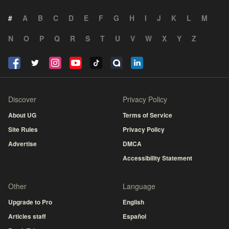
#
A
B
C
D
E
F
G
H
I
J
K
L
M
N
O
P
Q
R
S
T
U
V
W
X
Y
Z
Discover
Privacy Policy
About UG
Terms of Service
Site Rules
Privacy Policy
Advertise
DMCA
Accessibility Statement
Other
Language
Upgrade to Pro
English
Articles staff
Español