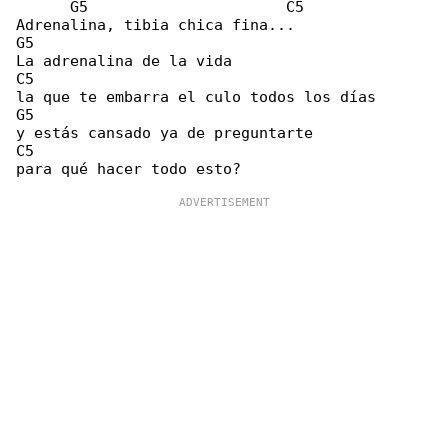
      G5                      C5

Adrenalina, tibia chica fina...

G5

La adrenalina de la vida

C5

la que te embarra el culo todos los días

G5

y estás cansado ya de preguntarte

C5
