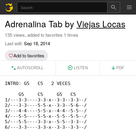
Adrenalina Tab by
Viejas Locas
135 views, added to favorites 1 times
Last edit:
Sep 18, 2014
Add to favorites
AUTOSCROLL
LISTEN
PDF
INTRO: G5   C5   2 VECES

     G5     C5     G5   C5

1/---3-3----3-3-x--3-3--3-3--/

2/---3-3----5-5-x--3-3--5-6--/

3/---4-4----5-5-x--4-4--5-5--/

4/---5-5----5-5-x--5-5--5-5--/

5/---5-5----3-3-x--5-5--3-3--/

6/---3-3----3-3-x--3-3--3-3--/
