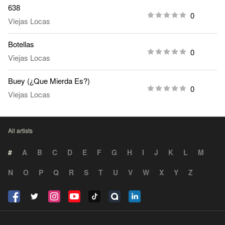
638
0
Viejas Locas
Botellas
0
Viejas Locas
Buey (¿Que Mierda Es?)
0
Viejas Locas
All artists
#
A
B
C
D
E
F
G
H
I
J
K
L
M
N
O
P
Q
R
S
T
U
V
W
X
Y
Z