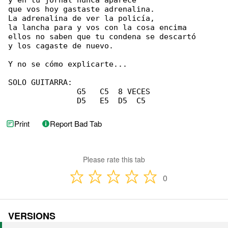
y en tu jornal nunca aparece

que vos hoy gastaste adrenalina.

La adrenalina de ver la policía,

la lancha para y vos con la cosa encima

ellos no saben que tu condena se descartó

y los cagaste de nuevo.

Y no se cómo explicarte...

SOLO GUITARRA:

               G5   C5  8 VECES

               D5   E5  D5  C5
Print
Report Bad Tab
Please rate this tab
0
VERSIONS