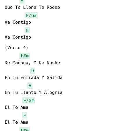
A
Que Te Llene Te Rodee

E/G#
Va Contigo

E
Va Contigo

(Verso 4)

F#m
De Mañana, Y De Noche

D
En Tu Entrada Y Salida

A
En Tu Llanto Y Alegría

E/G#
El Te Ama

E
El Te Ama

F#m