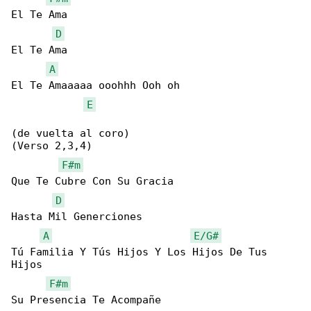
El Te Ama

D
El Te Ama

A
El Te Amaaaaa ooohhh Ooh oh

E
(de vuelta al coro)

(Verso 2,3,4)

F#m
Que Te Cubre Con Su Gracia

D
Hasta Mil Generciones

A
E/G#
Tú Familia Y Tús Hijos Y Los Hijos De Tus 

Hijos

F#m
Su Presencia Te Acompañe
