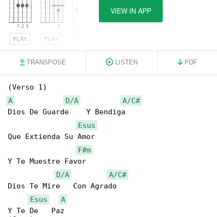
VIEW IN APP
PLAY
PLAY
PLAY
TRANSPOSE
LISTEN
PDF
A
D/A
A/C#
Dios De Guarde    Y Bendiga

Esus
Que Extienda Su Amor

F#m
Y Te Muestre Favor

D/A
A/C#
Dios Te Mire   Con Agrado

Esus
A
Y Te De   Paz
