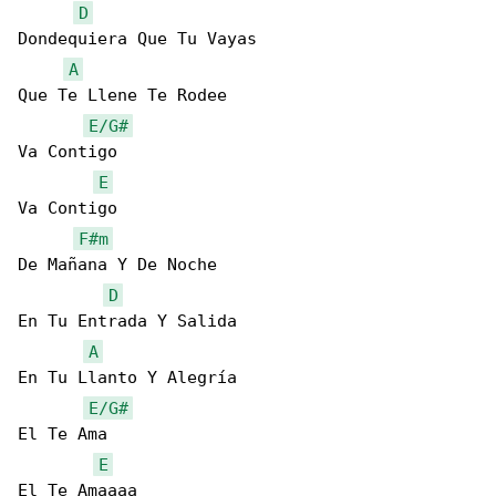
D
Dondequiera Que Tu Vayas

A
Que Te Llene Te Rodee

E/G#
Va Contigo

E
Va Contigo

F#m
De Mañana Y De Noche

D
En Tu Entrada Y Salida

A
En Tu Llanto Y Alegría

E/G#
El Te Ama

E
El Te Amaaaa