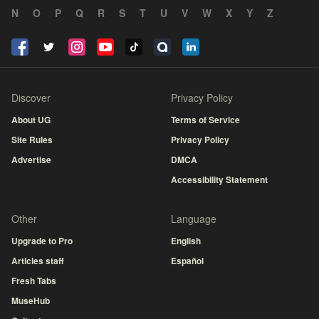
N
O
P
Q
R
S
T
U
V
W
X
Y
Z
Discover
Privacy Policy
About UG
Terms of Service
Site Rules
Privacy Policy
Advertise
DMCA
Accessibility Statement
Other
Language
Upgrade to Pro
English
Articles staff
Español
Fresh Tabs
MuseHub