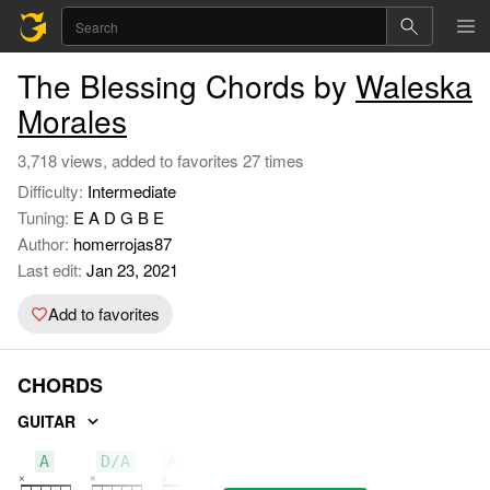
The Blessing Chords by
Waleska
Morales
3,718 views, added to favorites 27 times
Difficulty:
Intermediate
Tuning:
E A D G B E
Author:
homerrojas87
Last edit:
Jan 23, 2021
Add to favorites
CHORDS
GUITAR
A
D/A
A/C#