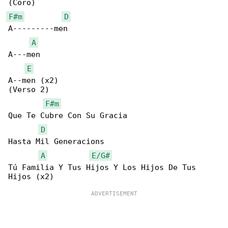
F#m
D
A---------men

A
A---men

E
A--men (x2)

(Verso 2)

F#m
Que Te Cubre Con Su Gracia

D
Hasta Mil Generacions

A
E/G#
Tú Familia Y Tus Hijos Y Los Hijos De Tus 
