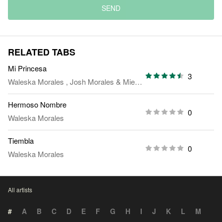
SEND
RELATED TABS
Mi Princesa
3
Waleska Morales
,
Josh Morales
&
Miel San Marcos
Hermoso Nombre
0
Waleska Morales
Tiembla
0
Waleska Morales
All artists
#
A
B
C
D
E
F
G
H
I
J
K
L
M