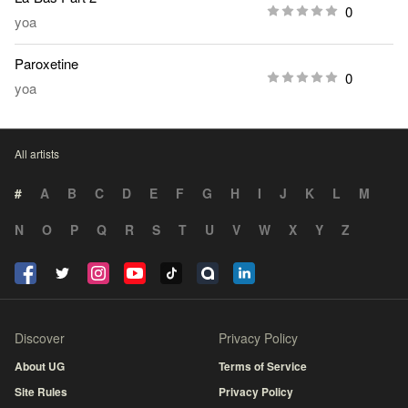
0
yoa
Paroxetine
0
yoa
All artists
#
A
B
C
D
E
F
G
H
I
J
K
L
M
N
O
P
Q
R
S
T
U
V
W
X
Y
Z
Discover
Privacy Policy
About UG
Terms of Service
Site Rules
Privacy Policy