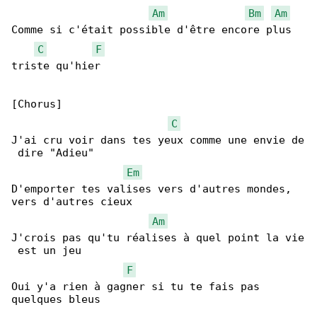
Am
Bm
Am
Comme si c'était possible d'être encore plus 

C
F
triste qu'hier

[Chorus]

C
J'ai cru voir dans tes yeux comme une envie de

 dire "Adieu"

Em
D'emporter tes valises vers d'autres mondes, 

vers d'autres cieux

Am
J'crois pas qu'tu réalises à quel point la vie

 est un jeu

F
Oui y'a rien à gagner si tu te fais pas 

quelques bleus
