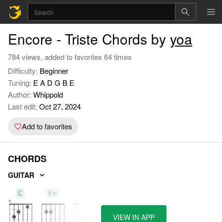
Encore - Triste Chords by
yoa
784 views, added to favorites 64 times
Difficulty:
Beginner
Tuning:
E A D G B E
Author:
Whippold
Last edit:
Oct 27, 2024
Add to favorites
CHORDS
GUITAR
C
Em
Am
VIEW IN APP