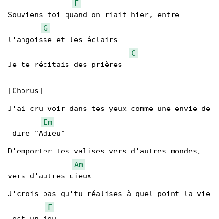
F
Souviens-toi quand on riait hier, entre 

G
l'angoisse et les éclairs

C
Je te récitais des prières

[Chorus]

J'ai cru voir dans tes yeux comme une envie de

Em
 dire "Adieu"

D'emporter tes valises vers d'autres mondes, 

Am
vers d'autres cieux

J'crois pas qu'tu réalises à quel point la vie

F
 est un jeu
