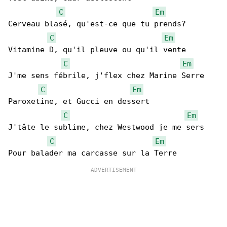
C
Em
Cerveau blasé, qu'est-ce que tu prends?

C
Em
Vitamine D, qu'il pleuve ou qu'il vente

C
Em
J'me sens fébrile, j'flex chez Marine Serre

C
Em
Paroxetine, et Gucci en dessert

C
Em
J'tâte le sublime, chez Westwood je me sers

C
Em