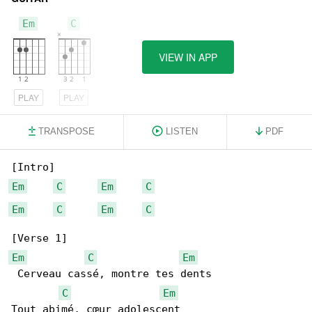
Em
C
VIEW IN APP
PLAY
PLAY
TRANSPOSE
LISTEN
PDF
Em
C
Em
C
Em
C
Em
C
Em
C
Em
 Cerveau cassé, montre tes dents

C
Em
Tout abimé, cœur adolescent
