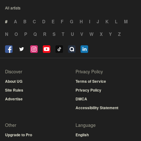
All artists
#
A
B
C
D
E
F
G
H
I
J
K
L
M
N
O
P
Q
R
S
T
U
V
W
X
Y
Z
Discover
Privacy Policy
About UG
Terms of Service
Site Rules
Privacy Policy
Advertise
DMCA
Accessibility Statement
Other
Language
Upgrade to Pro
English