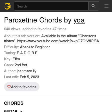
Paroxetine Chords by
yoa
640 views, added to favorites 47 times
About this tab version:
Available in the Album "Chansons
tristes". https://www.youtube.com/watch?v=pO7OtWlCf3A.
Difficulty:
Absolute Beginner
Tuning:
E A D G B E
Key:
F#m
Capo:
2nd fret
Author:
jeanmarc.ily
Last edit:
Feb 5, 2023
Add to favorites
CHORDS
GUITAR